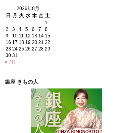
ー
ー
ー
ィ
2026年8月
ル
ル
ル
ー
を
を
を
ル
日
月
火
水
木
金
土
Facebook
Twitter
Instagram
を
1
で
で
で
YouTube
表
表
表
で
2
3
4
5
6
7
8
示
示
示
表
9
10
11
12
13
14
15
示
16
17
18
19
20
21
22
23
24
25
26
27
28
29
30
31
« 7月
銀座 きもの人