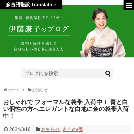
多言語翻訳 Translate »
ホーム
お知らせ
おしゃれで フォーマルな袋帯 入荷中！ 青と白
い個性の方へエレガントな白地に金の袋帯入荷
中！
2024/3/18
お知らせ
,
きもの/帯