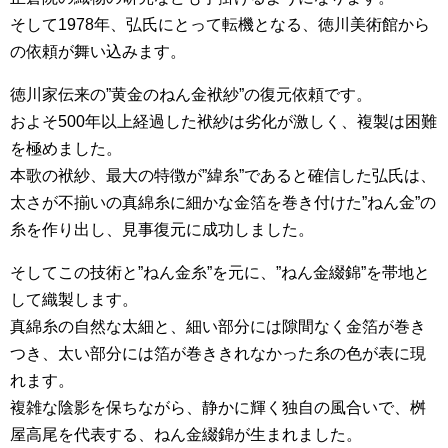
そして1978年、弘氏にとって転機となる、徳川美術館から
の依頼が舞い込みます。
徳川家伝来の”黄金のねん金袱紗”の復元依頼です。
およそ500年以上経過した袱紗は劣化が激しく、複製は困難
を極めました。
本歌の袱紗、最大の特徴が”緯糸”であると確信した弘氏は、
太さが不揃いの真綿糸に細かな金箔を巻き付けた”ねん金”の
糸を作り出し、見事復元に成功しました。
そしてこの技術と”ねん金糸”を元に、”ねん金綴錦”を帯地と
して織製します。
真綿糸の自然な太細と、細い部分には隙間なく金箔が巻き
つき、太い部分には箔が巻ききれなかった糸の色が表に現
れます。
複雑な陰影を保ちながら、静かに輝く独自の風合いで、桝
屋高尾を代表する、ねん金綴錦が生まれました。