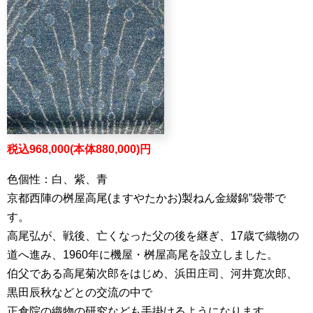
税込968,000(本体880,000)円
色個性：白、紫、青
京都西陣の桝屋高尾(ますやたかお)製ねん金綴錦”袋帯で
す。
高尾弘が、戦後、亡くなった父の後を継ぎ、17歳で織物の
道へ進み、1960年に機屋・桝屋高尾を設立しました。
伯父である高尾菊次郎をはじめ、浜田庄司、河井寛次郎、
黒田辰秋などとの交流の中で
正倉院の織物の研究なども手掛けるようになります。