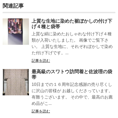
関連記事
上質な生地に染めた裾ぼかしの付け下
げ４種と袋帯
上質な絹に染めたおしゃれな付け下げ４種
類が入荷いたしました。 画像でご覧下さ
い。 上質な生地に、それぞれぼかしで染め
た付け下げです。...
記事を読む
最高級のスワトウ訪問着と佐波理の袋
帯
10日までの１６周年記念感謝の売り尽くし
に沢山の皆様が お越しくださっています。
有難うございます。 その中で、最高のお薦
め品がこ...
記事を読む