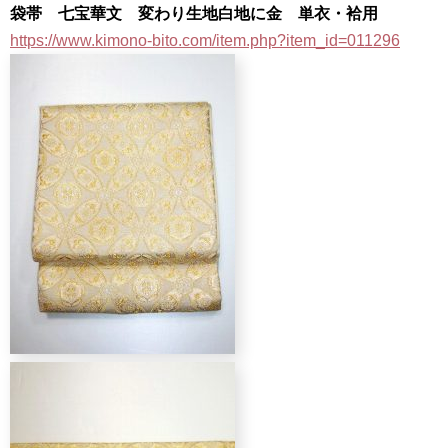
袋帯 七宝華文 変わり生地白地に金 単衣・袷用
https://www.kimono-bito.com/item.php?item_id=011296