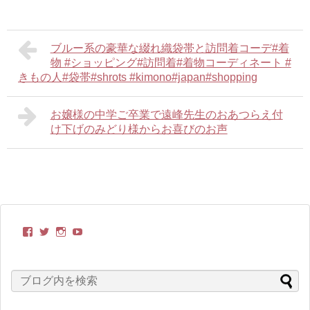
ブルー系の豪華な綴れ織袋帯と訪問着コーデ#着
物 #ショッピング#訪問着#着物コーディネート #
きもの人#袋帯#shrots #kimono#japan#shopping
お嬢様の中学ご卒業で遠峰先生のおあつらえ付
け下げのみどり様からお喜びのお声
kimonobito
itoyasuko
kimonobito68
UC-
さ
さ
さ
TCRxVppnvONjVWtxAoDoQ
ん
ん
ん
さ
の
の
の
ん
プ
プ
プ
の
ロ
ロ
ロ
プ
フ
フ
フ
ロ
ィ
ィ
ィ
フ