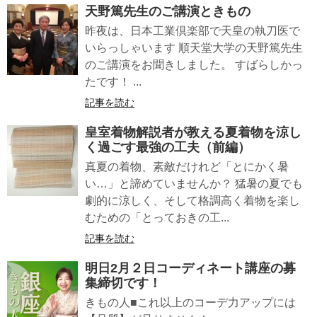
天野篤先生のご講演ときもの
昨夜は、日本工業倶楽部で天皇の執刀医で
いらっしゃいます 順天堂大学の天野篤先生
のご講演をお聞きしました。 すばらしかっ
たです！ ...
記事を読む
皇室着物解説者が教える夏着物を涼し
く過ごす最強の工夫（前編）
真夏の着物、素敵だけれど「とにかく暑
い…」と諦めていませんか？ 猛暑の夏でも
劇的に涼しく、そして格調高く着物を楽し
むための「とっておきの工...
記事を読む
明日2月２日コーディネート講座の募
集締切です！
きもの人■これ以上のコーデ力アップには