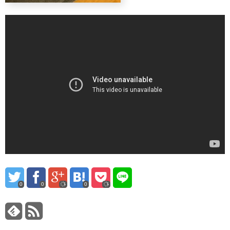
0
0
0