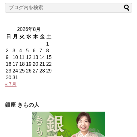
の
の
の
ん
プ
プ
プ
の
ロ
ロ
ロ
プ
フ
フ
フ
ロ
ィ
ィ
ィ
フ
ー
ー
ー
ィ
2026年8月
ル
ル
ル
ー
を
を
を
ル
日
月
火
水
木
金
土
Facebook
Twitter
Instagram
を
1
で
で
で
YouTube
表
表
表
で
2
3
4
5
6
7
8
示
示
示
表
9
10
11
12
13
14
15
示
16
17
18
19
20
21
22
23
24
25
26
27
28
29
30
31
« 7月
銀座 きもの人