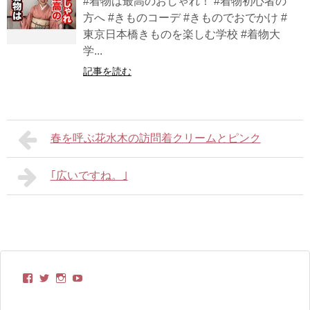
#着物は最高のおしゃれ！ #着物初心者の
方へ #きものコーデ #きものでおでかけ #
東京日本橋きものを楽しむ学校 #着物大
学...
記事を読む
春を呼ぶ花水木の訪問着クリームとピンク
｢広いですね。｣
kimonobito
itoyasuko
kimonobito68
UC-
さ
さ
さ
TCRxVppnvONjVWtxAoDoQ
ん
ん
ん
さ