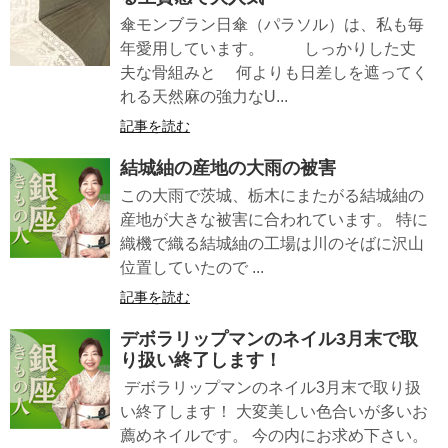
傘モンブラン日傘（パラソル）は、私も毎
年愛用しています。 しっかりした丈
夫な骨組みと 何よりも日差しを遮ってく
れる天然麻の強力なU...
記事を読む
結城紬の産地の大雨の被害
この大雨で茨城、栃木にまたがる結城紬の
産地が大きな被害に合われています。 特に
織機で織る結城紬の工場は川のそばに沢山
位置していたので ...
記事を読む
デボラリップマンのネイル3月末で取
り扱い終了します！
デボラリップマンのネイル3月末で取り扱
い終了します！ 大変美しい色合いが多いお
薦めネイルです。 今の内にお求め下さい。