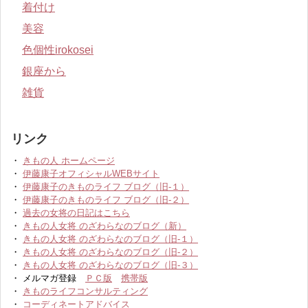
着付け
美容
色個性irokosei
銀座から
雑貨
リンク
・
きもの人 ホームページ
・
伊藤康子オフィシャルWEBサイト
・
伊藤康子のきものライフ ブログ（旧-１）
・
伊藤康子のきものライフ ブログ（旧-２）
・
過去の女将の日記はこちら
・
きもの人女将 のざわらなのブログ（新）
・
きもの人女将 のざわらなのブログ（旧-１）
・
きもの人女将 のざわらなのブログ（旧-２）
・
きもの人女将 のざわらなのブログ（旧-３）
・ メルマガ登録
ＰＣ版
携帯版
・
きものライフコンサルティング
・
コーディネートアドバイス