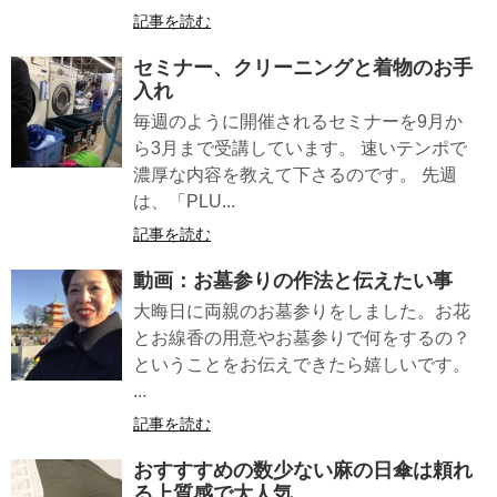
記事を読む
セミナー、クリーニングと着物のお手
入れ
毎週のように開催されるセミナーを9月か
ら3月まで受講しています。 速いテンポで
濃厚な内容を教えて下さるのです。 先週
は、「PLU...
記事を読む
動画：お墓参りの作法と伝えたい事
大晦日に両親のお墓参りをしました。お花
とお線香の用意やお墓参りで何をするの？
ということをお伝えできたら嬉しいです。
...
記事を読む
おすすすめの数少ない麻の日傘は頼れ
る上質感で大人気