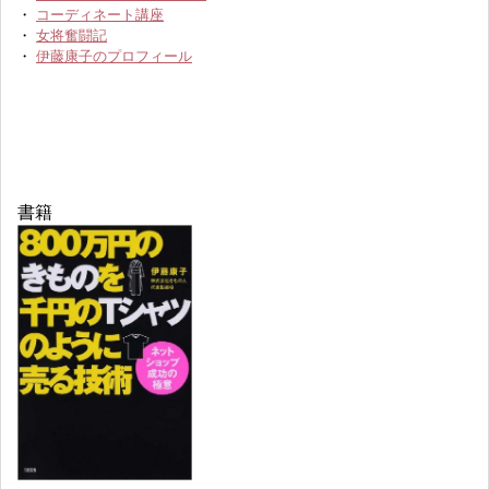
・
コーディネート講座
・
女将奮闘記
・
伊藤康子のプロフィール
書籍