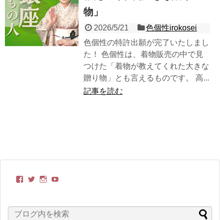
物」
2026/5/21
色個性irokosei
色個性の特許出願が完了いたしまし
た！ 色個性は、着物販売の中で見
つけた「着物が教えてくれた大きな
贈り物」とも言えるものです。 高...
記事を読む
kimonobito
itoyasuko
kimonobito68
UC-
さ
さ
さ
TCRxVppnvONjVWtxAoDoQ
ん
ん
ん
さ
の
の
の
ん
プ
プ
プ
の
ロ
ロ
ロ
プ