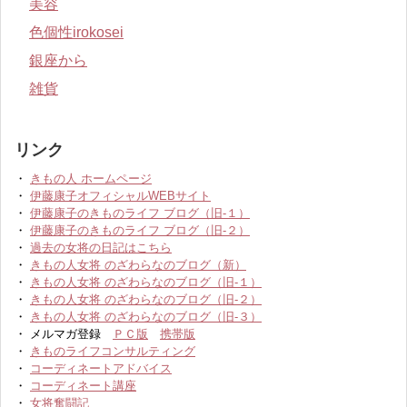
美容
色個性irokosei
銀座から
雑貨
リンク
・
きもの人 ホームページ
・
伊藤康子オフィシャルWEBサイト
・
伊藤康子のきものライフ ブログ（旧-１）
・
伊藤康子のきものライフ ブログ（旧-２）
・
過去の女将の日記はこちら
・
きもの人女将 のざわらなのブログ（新）
・
きもの人女将 のざわらなのブログ（旧-１）
・
きもの人女将 のざわらなのブログ（旧-２）
・
きもの人女将 のざわらなのブログ（旧-３）
・ メルマガ登録
ＰＣ版
携帯版
・
きものライフコンサルティング
・
コーディネートアドバイス
・
コーディネート講座
・
女将奮闘記