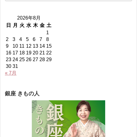
フ
フ
フ
ロ
ィ
ィ
ィ
フ
ー
ー
ー
ィ
2026年8月
ル
ル
ル
ー
を
を
を
ル
日
月
火
水
木
金
土
Facebook
Twitter
Instagram
を
1
で
で
で
YouTube
表
表
表
で
2
3
4
5
6
7
8
示
示
示
表
9
10
11
12
13
14
15
示
16
17
18
19
20
21
22
23
24
25
26
27
28
29
30
31
« 7月
銀座 きもの人