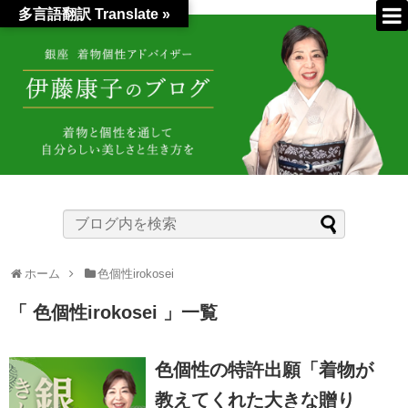
多言語翻訳 Translate »
ホーム
色個性irokosei
色個性irokosei
一覧
色個性の特許出願「着物が
教えてくれた大きな贈り