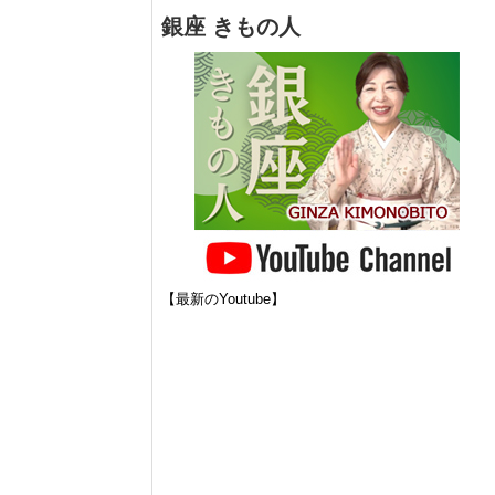
銀座 きもの人
【最新のYoutube】