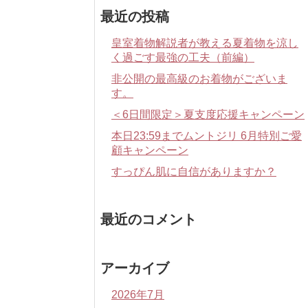
最近の投稿
皇室着物解説者が教える夏着物を涼し
く過ごす最強の工夫（前編）
非公開の最高級のお着物がございま
す。
＜6日間限定＞夏支度応援キャンペーン
本日23:59までムントジリ 6月特別ご愛
顧キャンペーン
すっぴん肌に自信がありますか？
最近のコメント
アーカイブ
2026年7月