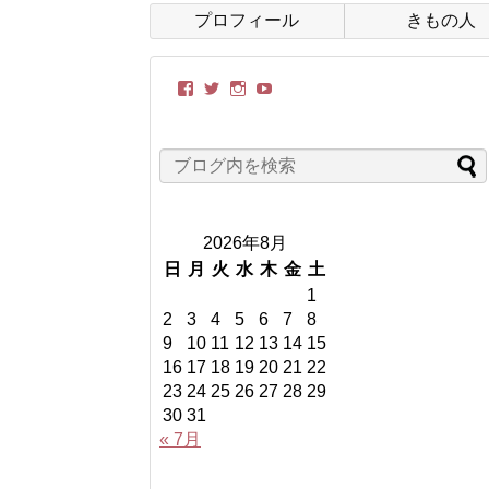
プロフィール
きもの人
kimonobito
itoyasuko
kimonobito68
UC-
さ
さ
さ
TCRxVppnvONjVWtxAoDo
ん
ん
ん
さ
の
の
の
ん
プ
プ
プ
の
ロ
ロ
ロ
プ
フ
フ
フ
ロ
ィ
ィ
ィ
フ
ー
ー
ー
ィ
2026年8月
ル
ル
ル
ー
を
を
を
ル
日
月
火
水
木
金
土
Facebook
Twitter
Instagram
を
1
で
で
で
YouTube
表
表
表
で
2
3
4
5
6
7
8
示
示
示
表
9
10
11
12
13
14
15
示
16
17
18
19
20
21
22
23
24
25
26
27
28
29
30
31
« 7月