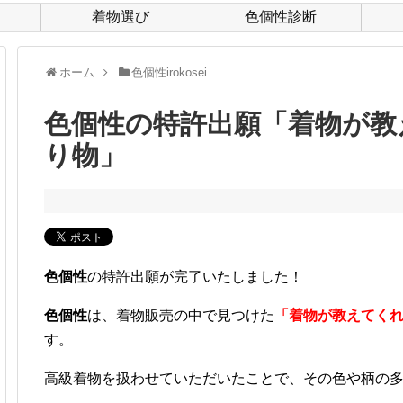
着物選び
色個性診断
ホーム
色個性irokosei
Q
色個性の特許出願「着物が教
り物」
色個性
の特許出願が完了いたしました！
色個性
は、着物販売の中で見つけた
「着物が教えてく
す。
高級着物を扱わせていただいたことで、その色や柄の