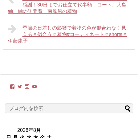
感謝！30日までお仕立て代半額 コート、大島
紬、紬の訪問着、南風原の着物
季節の日差しの影響で着物の色が似合わなく見
える＃似合う＃着物#コーディネート＃shorts＃
伊藤康子
kimonobito
itoyasuko
kimonobito68
UC-
さ
さ
さ
TCRxVppnvONjVWtxAoDoQ
ん
ん
ん
さ
の
の
の
ん
プ
プ
プ
の
ロ
ロ
ロ
プ
フ
フ
フ
ロ
ィ
ィ
ィ
フ
ー
ー
ー
ィ
2026年8月
ル
ル
ル
ー
を
を
を
ル
日
月
火
水
木
金
土