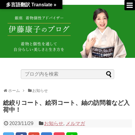
多言語翻訳 Translate »
ホーム
お知らせ
総絞りコート、絵羽コート、紬の訪問着など入
荷中！
2023/11/29
お知らせ
,
メルマガ