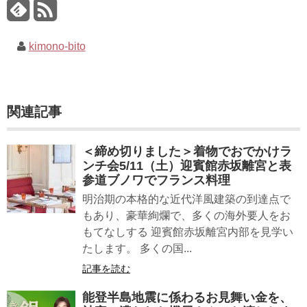
kimono-bito
関連記事
＜締め切りました＞着物でおでかけラ
ンチ会5/11（土）迎賓館赤坂離宮と表
参道ブノワでフランス料理
明治期の本格的な近代洋風建築の到達点で
もあり、豪華絢爛で、多くの海外要人をお
もてなしする 迎賓館赤坂離宮内部を見学い
たします。 多くの国...
記事を読む
能登半島地震に係わるお見舞い金を、