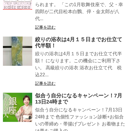
られます。 「この1月歌舞伎座で、父・幸
四郎が二代目松本白鸚、倅・金太郎が八
代...
記事を読む
絞りの浴衣は4月１５日までお仕立て
代半額！
絞りの浴衣は4月１５日までお仕立て代半
額！ になります。この機会にご利用下さ
い。 高級絞りの浴衣 浴衣お仕立て代 税
込22...
記事を読む
似合う自分になるキャンペーン！7月
13日24時まで
似合う自分になるキャンペーン！7月13日
24時まで 色個性ファッション診断+お似合
いの帯締め・帯揚げプレゼント お着物また
は帯をご購入の...