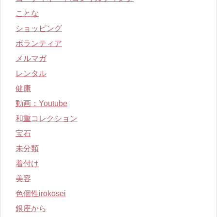
ことな
ショッピング
ボランティア
メルマガ
レンタル
健康
動画：Youtube
和重コレクション
宝石
未分類
着付け
美容
色個性irokosei
銀座から