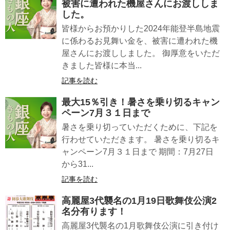
被害に遭われた機屋さんにお渡ししま
した。
皆様からお預かりした2024年能登半島地震
に係わるお見舞い金を、被害に遭われた機
屋さんにお渡ししました。 御厚意をいただ
きました皆様に本当...
記事を読む
最大15％引き！暑さを乗り切るキャン
ペーン7月３１日まで
暑さを乗り切っていただくために、下記を
行わせていただきます。 暑さを乗り切るキ
ャンペーン7月３１日まで 期間：7月27日
から31...
記事を読む
高麗屋3代襲名の1月19日歌舞伎公演2
名分有ります！
高麗屋3代襲名の1月歌舞伎公演に引き付け