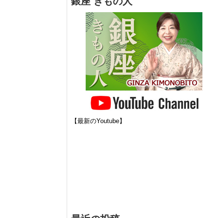
銀座 きもの人
【最新のYoutube】