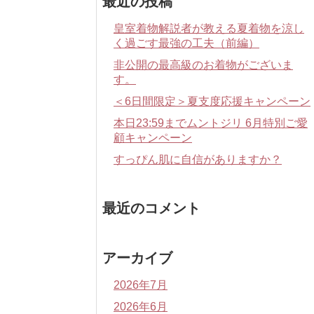
最近の投稿
皇室着物解説者が教える夏着物を涼し
く過ごす最強の工夫（前編）
非公開の最高級のお着物がございま
す。
＜6日間限定＞夏支度応援キャンペーン
本日23:59までムントジリ 6月特別ご愛
顧キャンペーン
すっぴん肌に自信がありますか？
最近のコメント
アーカイブ
2026年7月
2026年6月