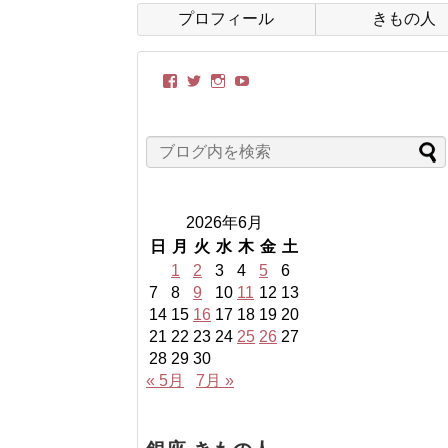
プロフィール
きもの人
kimonobito
itoyasuko
kimonobito68
UC-
さ
さ
さ
TCRxVppnvONjVWtxAoDo
ん
ん
ん
さ
の
の
の
ん
プ
プ
プ
の
ロ
ロ
ロ
プ
フ
フ
フ
ロ
ィ
ィ
ィ
フ
ー
ー
ー
ィ
2026年6月
ル
ル
ル
ー
を
を
を
ル
日
月
火
水
木
金
土
Facebook
Twitter
Instagram
を
1
2
3
4
5
6
で
で
で
YouTube
表
表
表
で
7
8
9
10
11
12
13
示
示
示
表
14
15
16
17
18
19
20
示
21
22
23
24
25
26
27
28
29
30
« 5月
7月 »