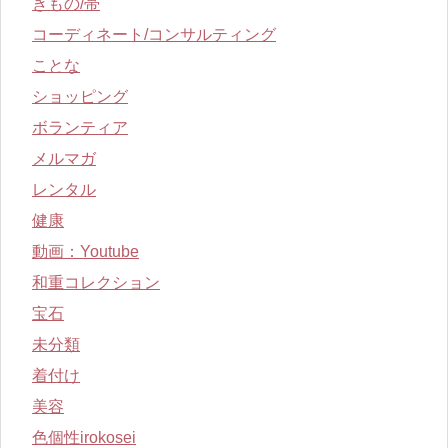
きもの/帯
コーディネート/コンサルティング
ことな
ショッピング
ボランティア
メルマガ
レンタル
健康
動画：Youtube
和重コレクション
宝石
未分類
着付け
美容
色個性irokosei