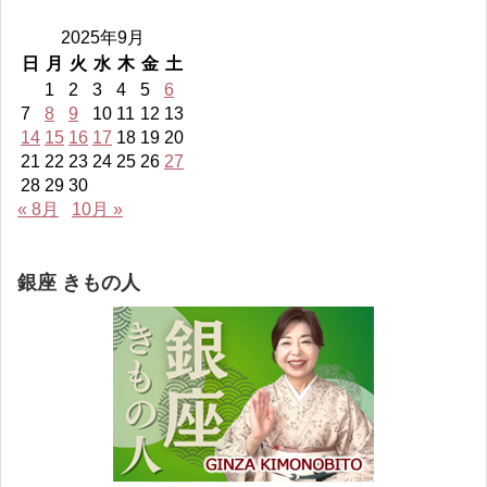
ィ
ィ
ィ
フ
ー
ー
ー
ィ
2025年9月
ル
ル
ル
ー
を
を
を
ル
日
月
火
水
木
金
土
Facebook
Twitter
Instagram
を
1
2
3
4
5
6
で
で
で
YouTube
表
表
表
で
7
8
9
10
11
12
13
示
示
示
表
14
15
16
17
18
19
20
示
21
22
23
24
25
26
27
28
29
30
« 8月
10月 »
銀座 きもの人