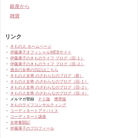
銀座から
雑貨
リンク
・
きもの人 ホームページ
・
伊藤康子オフィシャルWEBサイト
・
伊藤康子のきものライフ ブログ（旧-１）
・
伊藤康子のきものライフ ブログ（旧-２）
・
過去の女将の日記はこちら
・
きもの人女将 のざわらなのブログ（新）
・
きもの人女将 のざわらなのブログ（旧-１）
・
きもの人女将 のざわらなのブログ（旧-２）
・
きもの人女将 のざわらなのブログ（旧-３）
・ メルマガ登録
ＰＣ版
携帯版
・
きものライフコンサルティング
・
コーディネートアドバイス
・
コーディネート講座
・
女将奮闘記
・
伊藤康子のプロフィール