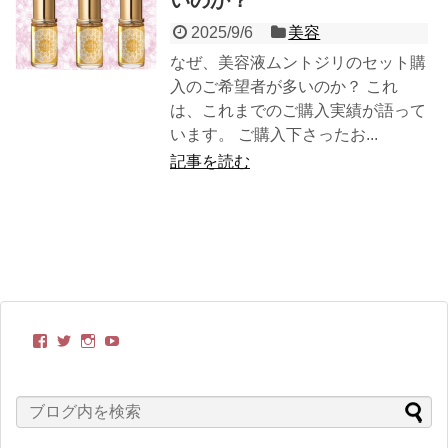
2025/9/6
美容
なぜ、美容液ムントジリのセット購
入のご希望者が多いのか？ これ
は、これまでのご購入実績が語って
います。 ご購入下さったお...
記事を読む
kimonobito
itoyasuko
kimonobito68
UC-
さ
さ
さ
TCRxVppnvONjVWtxAoDoQ
ん
ん
ん
さ
の
の
の
ん
プ
プ
プ
の
ロ
ロ
ロ
プ
フ
フ
フ
ロ