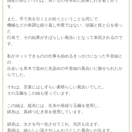
国産の糸というのは、良いものを求めた結果に行き着く所で
す。
また、手で糸を引くとか紡ぐということも同じで、
機械などの単調な繰り返し作業ではない、頭脳と技と心を使っ
た
行為で、その結果がすばらしい風合いとなって表現されるので
す。
私がネットできものの仕事を始めるきっかけになった牛首紬と
の
出会いも草木で染めた先染めの牛首紬の風合いに魅せられたか
らでした。
それは、言葉にはしずらい素晴らしい風合いでした。
その玉繭をこの紬も使っています。
この紬は、縦糸には、生糸や座繰り玉繭を使用し、
緯糸は、真綿つむぎ糸を使用しています。
絹糸は、太さを均一化させてくれ、光沢も出ます。
真綿は、紬らしい深さやふんわりとした風合いが出ます。