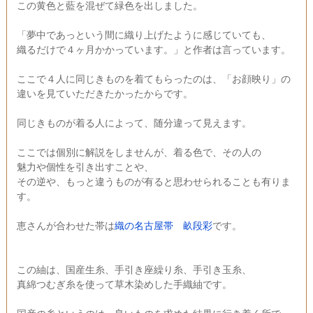
この黄色と藍を混ぜて緑色を出しました。
「夢中であっという間に織り上げたように感じていても、
織るだけで４ヶ月かかっています。」と作者は言っています。
ここで４人に同じきものを着てもらったのは、「お顔映り」の
違いを見ていただきたかったからです。
同じきものが着る人によって、随分違って見えます。
ここでは個別に解説をしませんが、着る色で、その人の
魅力や個性を引き出すことや、
その逆や、もっと違うものが有ると思わせられることも有りま
す。
恵さんが合わせた帯は
織の名古屋帯 畝段彩
です。
この紬は、国産生糸、手引き座繰り糸、手引き玉糸、
真綿つむぎ糸を使って草木染めした手織紬です。