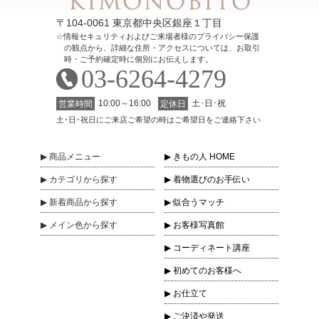
〒104-0061 東京都中央区銀座１丁目
情報セキュリティおよびご来場者様のプライバシー保護
の観点から、詳細な住所・アクセスについては、お取引
時・ご予約確定時に個別にお伝えします。
03-6264-4279
10:00～16:00
土･日･祝
営業時間
定休日
土･日･祝日にご来店ご希望の時はご希望日をご連絡下さい
商品
メニュー
きもの人 HOME
カテゴリ
から探す
着物選びのお手伝い
新着商品
から探す
似合うマッチ
メイン色
から探す
お客様写真館
コーディネート講座
初めてのお客様へ
お仕立て
ご決済や発送