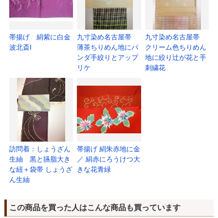
帯揚げ 絹紫に白金
九寸染め名古屋帯
九寸染め名古屋帯
波北斎I
薄茶ちりめん地にパ
クリーム色ちりめん
ンダ手絞りとアップ
地に絞り辻が花と手
リケ
刺繍花
訪問着：しょうざん
帯揚げ 絹朱赤地に金
生紬 黒と臙脂大き
／ 絹赤にろうけつ大
な紐＋袋帯 しょうざ
きな花青緑
ん生紬
この商品を買った人はこんな商品も買っています