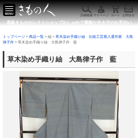
MENU
詳細検索
マイページ
カート
お問合せ
高級きものセレクトショップ
おしゃれで素敵な生き方のお手伝い
トップページ
>
商品一覧
> 紬 >
草木染め手織り紬 伝統工芸展入選作家 大島
律子作
> 草木染め手織り紬 大島律子作 藍
草木染め手織り紬 大島律子作 藍