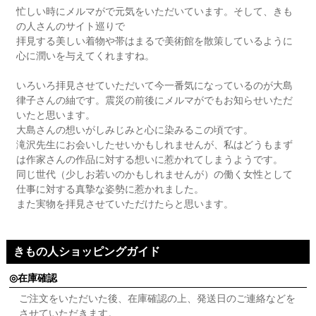
忙しい時にメルマがで元気をいただいています。そして、きも
の人さんのサイト巡りで
拝見する美しい着物や帯はまるで美術館を散策しているように
心に潤いを与えてくれますね。
いろいろ拝見させていただいて今一番気になっているのが大島
律子さんの紬です。震災の前後にメルマがでもお知らせいただ
いたと思います。
大島さんの想いがしみじみと心に染みるこの頃です。
滝沢先生にお会いしたせいかもしれませんが、私はどうもまず
は作家さんの作品に対する想いに惹かれてしまうようです。
同じ世代（少しお若いのかもしれませんが）の働く女性として
仕事に対する真摯な姿勢に惹かれました。
また実物を拝見させていただけたらと思います。
きもの人ショッピングガイド
在庫確認
ご注文をいただいた後、在庫確認の上、発送日のご連絡などを
させていただきます。