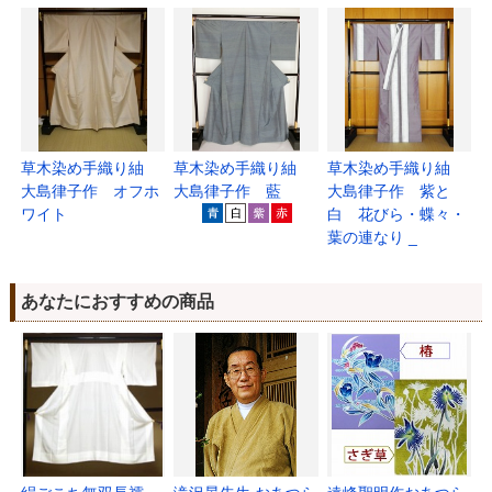
草木染め手織り紬
草木染め手織り紬
草木染め手織り紬
大島律子作 オフホ
大島律子作 藍
大島律子作 紫と
ワイト
白 花びら・蝶々・
葉の連なり _
あなたにおすすめの商品