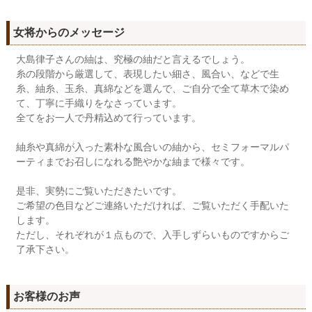
女将からのメッセージ
大島律子さんの紬は、究極の紬だと言えるでしょう。
糸の段階から厳選して、表現したい細さ、風合い、などで生
糸、紬糸、玉糸、真綿などを選んで、ご自分で全て草木で染め
て、丁寧に手織りをなさっています。
全てをお一人で丹精込めて行っています。
紬糸や真綿が入った素朴な風合いの紬から、セミフォーマルパ
ーティまでお召しになれる艶やかな紬まで様々です。
是非、実勢にご覧いただきたいです。
ご希望の色目などご連絡いただければ、ご覧いただく手配いた
します。
ただし、それぞれが１点もので、入手しずらいものですからご
了承下さい。
お客様のお声