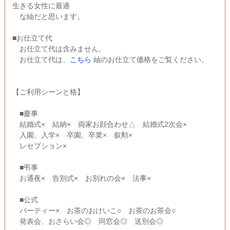
生きる女性に最適
な紬だと思います。
■お仕立て代
お仕立て代は含みません。
お仕立て代は、
こちら
紬のお仕立て価格をご覧ください。
【ご利用シーンと格】
■慶事
結婚式× 結納× 両家お顔合わせ△ 結婚式2次会×
入園、入学× 卒園、卒業× 叙勲×
レセプション×
■弔事
お通夜× 告別式× お別れの会× 法事×
■公式
パーティー× お茶のおけいこ○ お茶のお茶会○
発表会、おさらい会◎ 同窓会◎ 送別会◎