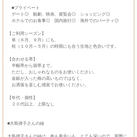
■プライベート
デート◎ 観劇、映画、展覧会◎ ショッピング◎
ホテルでのお食事◎ 国内旅行◎ 海外でのパーティ◎
【ご利用シーズン】
単（６月、９月）にも、
袷（１０月～５月）の時期にも合う生地と色合いです。
【合わせる帯】
半幅帯から袋帯まで。
ただし、おしゃれなものをお使いください。
金銀が入った格の高いものではなく、
お洒落を楽しむ感覚でお使いください。
【年代・個性】
２０代以上、上限なし
■大島律子さんの紬
大島律子さんの紬は、色も風合いも、とても深いので、実際に