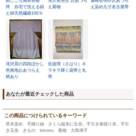
絹ごこち無双長襦
滝沢晃先生 おあつら
遠峰聖明作おあつら
袢 自宅で洗える絹
え着物
え染め九寸名古屋帯
と綿天然繊維100％
滝沢晃の四段ぼかし
佐波理（さはり）キ
色無地おあつらえ
ラキラ輝く袋帯と丸
柄あり
帯
あなたが最近チェックした商品
この商品につけられているキーワード
草木染め 手織り紬 さくら縦糸に生糸、手引き座繰り糸、手引
き玉糸 きもの kimono 着物 大島律子