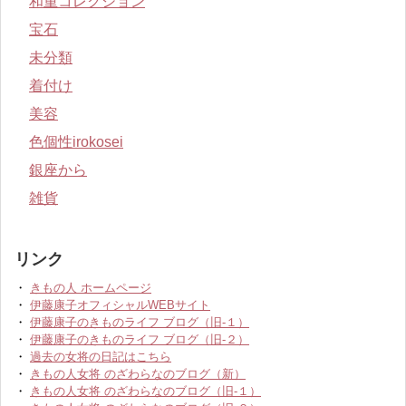
和重コレクション
宝石
未分類
着付け
美容
色個性irokosei
銀座から
雑貨
リンク
・
きもの人 ホームページ
・
伊藤康子オフィシャルWEBサイト
・
伊藤康子のきものライフ ブログ（旧-１）
・
伊藤康子のきものライフ ブログ（旧-２）
・
過去の女将の日記はこちら
・
きもの人女将 のざわらなのブログ（新）
・
きもの人女将 のざわらなのブログ（旧-１）