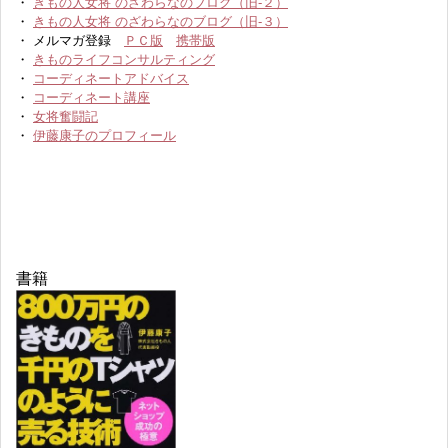
・
きもの人女将 のざわらなのブログ（旧-２）
・
きもの人女将 のざわらなのブログ（旧-３）
・ メルマガ登録
ＰＣ版
携帯版
・
きものライフコンサルティング
・
コーディネートアドバイス
・
コーディネート講座
・
女将奮闘記
・
伊藤康子のプロフィール
書籍