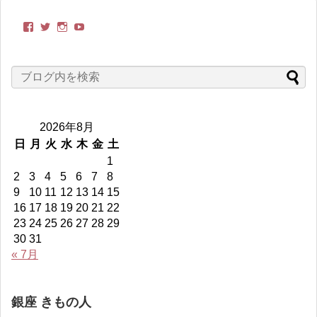
kimonobito
itoyasuko
kimonobito68
UC-
さ
さ
さ
TCRxVppnvONjVWtxAoDoQ
ん
ん
ん
さ
の
の
の
ん
プ
プ
プ
の
ロ
ロ
ロ
プ
フ
フ
フ
ロ
ィ
ィ
ィ
フ
ー
ー
ー
ィ
2026年8月
ル
ル
ル
ー
を
を
を
ル
日
月
火
水
木
金
土
Facebook
Twitter
Instagram
を
1
で
で
で
YouTube
表
表
表
で
2
3
4
5
6
7
8
示
示
示
表
9
10
11
12
13
14
15
示
16
17
18
19
20
21
22
23
24
25
26
27
28
29
30
31
« 7月
銀座 きもの人