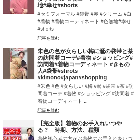
地#幸せ#shorts
#セミフォーマル #袋帯 #赤 #クリーム #白
#着物 #着物コーディネート #色無地#幸せ
#shorts
記事を読む
朱色の色が女らしい梅に鶯の袋帯と茶
の訪問着コーデ#着物 #ショッピング#
訪問着#着物コーディネート #きもの
人#袋帯#shrots
#kimono#japan#shopping
#朱色 #色 #女らしい #梅 #鶯 #袋帯 #茶 #訪
問着コーデ #着物 #ショッピング #訪問着 #
着物コーディネート ...
記事を読む
【完全版】着物のお手入れいつや
る？ 時期、方法、種類
着物初心者の方がお着物のお手入れをいつ