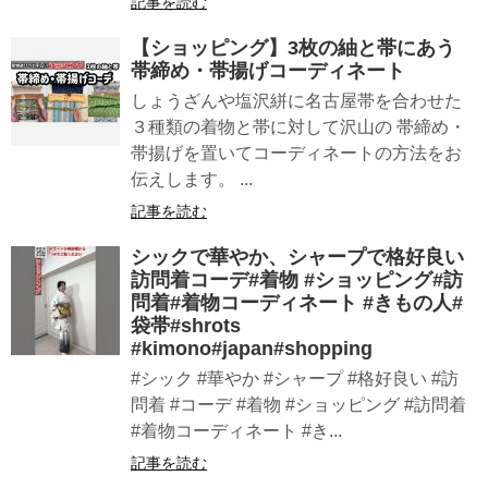
記事を読む
【ショッピング】3枚の紬と帯にあう
帯締め・帯揚げコーディネート
しょうざんや塩沢絣に名古屋帯を合わせた
３種類の着物と帯に対して沢山の 帯締め・
帯揚げを置いてコーディネートの方法をお
伝えします。 ...
記事を読む
シックで華やか、シャープで格好良い
訪問着コーデ#着物 #ショッピング#訪
問着#着物コーディネート #きもの人#
袋帯#shrots
#kimono#japan#shopping
#シック #華やか #シャープ #格好良い #訪
問着 #コーデ #着物 #ショッピング #訪問着
#着物コーディネート #き...
記事を読む