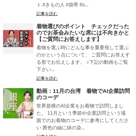
ト #きもの人 #袋帯 #s...
記事を読む
着物選びのポイント チェックだった
のでお茶会みたいな席には不向きかと
【ご質問にお答えします】
着物を選ぶ時にどんな事を重要視して選ぶ
のかという点について、 ご質問にお答えす
る形でお伝えします。 ○下記の動画もご覧
下さい...
記事を読む
動画：11月の台湾 着物でAI企業訪問
のコーデ
世界規模のAI企業をお着物で訪問しまし
た。 11月という季節や企業訪問という場
面でのお着物のコーデに参考にしてくださ
い 茜色の紬に緑の染...