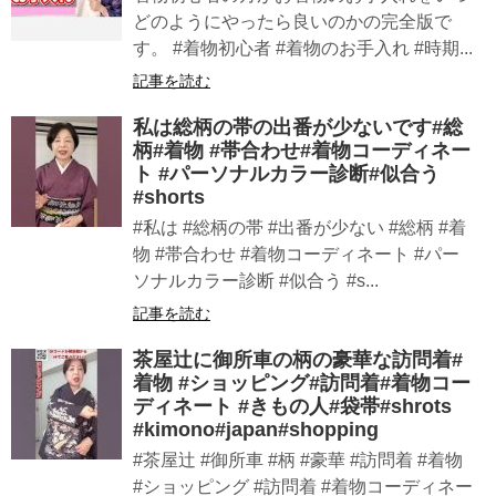
どのようにやったら良いのかの完全版で
す。 #着物初心者 #着物のお手入れ #時期...
記事を読む
私は総柄の帯の出番が少ないです#総
柄#着物 #帯合わせ#着物コーディネー
ト #パーソナルカラー診断#似合う
#shorts
#私は #総柄の帯 #出番が少ない #総柄 #着
物 #帯合わせ #着物コーディネート #パー
ソナルカラー診断 #似合う #s...
記事を読む
茶屋辻に御所車の柄の豪華な訪問着#
着物 #ショッピング#訪問着#着物コー
ディネート #きもの人#袋帯#shrots
#kimono#japan#shopping
#茶屋辻 #御所車 #柄 #豪華 #訪問着 #着物
#ショッピング #訪問着 #着物コーディネー