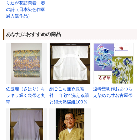
り辻が花訪問着 春
の詩（日本染色作家
展入選作品）
あなたにおすすめの商品
佐波理（さはり）キ
絹ごこち無双長襦
遠峰聖明作おあつら
ラキラ輝く袋帯と丸
袢 自宅で洗える絹
え染め九寸名古屋帯
帯
と綿天然繊維100％