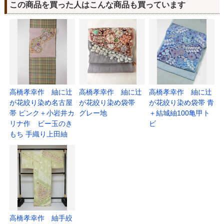
この商品を買った人はこんな商品も買っています
高橋孝幸作 紬に辻
高橋孝幸作 紬に辻
高橋孝幸作 紬に辻
が花絞り染め名古屋
が花絞り染め袋帯
が花絞り染め袋帯 青
帯 ピンク＋小岩井カ
グレー地
＋結城紬100亀甲ト
リナ作 ビー玉のき
ビ
もち 手織り上田紬
高橋孝幸作 紬手絞