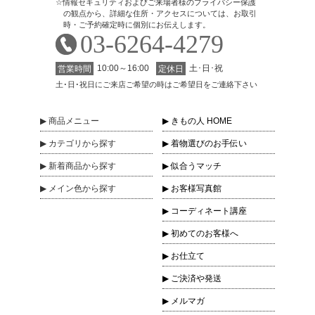
情報セキュリティおよびご来場者様のプライバシー保護
の観点から、詳細な住所・アクセスについては、お取引
時・ご予約確定時に個別にお伝えします。
03-6264-4279
10:00～16:00
土･日･祝
営業時間
定休日
土･日･祝日にご来店ご希望の時はご希望日をご連絡下さい
商品
メニュー
きもの人 HOME
カテゴリ
から探す
着物選びのお手伝い
新着商品
から探す
似合うマッチ
メイン色
から探す
お客様写真館
コーディネート講座
初めてのお客様へ
お仕立て
ご決済や発送
メルマガ