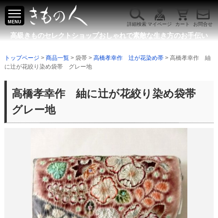
MENU
詳細検索
マイページ
カート
お問合せ
高級きものセレクトショップ
おしゃれで素敵な生き方のお手伝い
トップページ
>
商品一覧
> 袋帯 >
高橋孝幸作 辻が花染め帯
> 高橋孝幸作 紬
に辻が花絞り染め袋帯 グレー地
高橋孝幸作 紬に辻が花絞り染め袋帯
グレー地