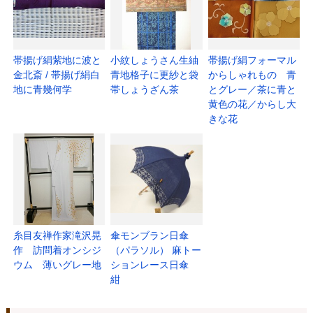
帯揚げ絹紫地に波と
小紋しょうさん生紬
帯揚げ絹フォーマル
金北斎 / 帯揚げ絹白
青地格子に更紗と袋
からしゃれもの 青
地に青幾何学
帯しょうざん茶
とグレー／茶に青と
黄色の花／からし大
きな花
糸目友禅作家滝沢晃
傘モンブラン日傘
作 訪問着オンシジ
（パラソル） 麻トー
ウム 薄いグレー地
ションレース日傘
紺