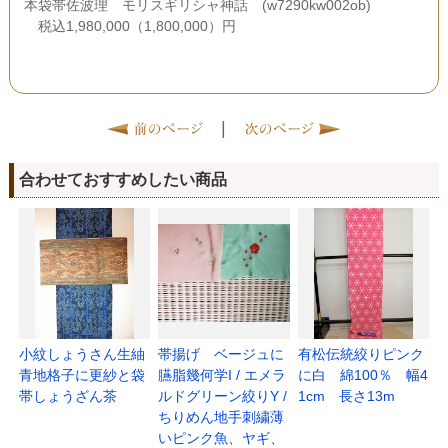
本袋帯佐波理 モリスギリシャ神話 (w7290kw002ob)
税込1,980,000（1,800,000）円
|
合わせておすすめしたい商品
小紋しょうさん生紬
帯揚げ ベージュに
有松伝統絞りピンク
青地格子に更紗と袋
臙脂幾何学I / エメラ
に白 綿100％ 幅4
帯しょうざん茶
ルドグリーン絞りY /
1cm 長さ13m
ちりめん地手刺繍薄
いピンク魚、ヤギ、