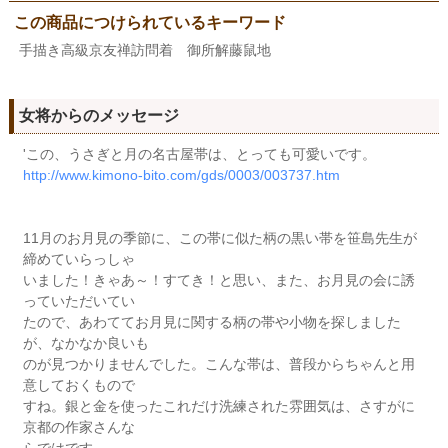
この商品につけられているキーワード
手描き高級京友禅訪問着 御所解藤鼠地
女将からのメッセージ
'この、うさぎと月の名古屋帯は、とっても可愛いです。
http://www.kimono-bito.com/gds/0003/003737.htm
11月のお月見の季節に、この帯に似た柄の黒い帯を笹島先生が
締めていらっしゃ
いました！きゃあ～！すてき！と思い、また、お月見の会に誘
っていただいてい
たので、あわててお月見に関する柄の帯や小物を探しました
が、なかなか良いも
のが見つかりませんでした。こんな帯は、普段からちゃんと用
意しておくもので
すね。銀と金を使ったこれだけ洗練された雰囲気は、さすがに
京都の作家さんな
らではです。