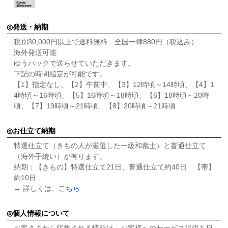
発送・納期
税別30,000円以上で送料無料 全国一律880円（税込み）
海外発送可能
ゆうパックで送らせていただきます。
下記の時間指定が可能です。
【1】指定なし、【2】午前中、【3】12時頃～14時頃、【4】1
4時頃～16時頃、【5】16時頃～18時頃、【6】18時頃～20時
頃、【7】19時頃～21時頃、【8】20時頃～21時頃
お仕立て納期
特選仕立て（きもの人が厳選した一級和裁士）と普通仕立て
（海外手縫い）が有ります。
納期：【きもの】特選仕立て21日、普通仕立て約40日 【帯】
約10日
→ 詳しくは、
こちら
個人情報について
お客さまから収集される情報は、お客様へのサービス提供を目