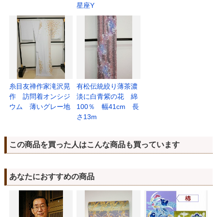
星座Y
糸目友禅作家滝沢晃
有松伝統絞り薄茶濃
作 訪問着オンシジ
淡に白青紫の花 綿
ウム 薄いグレー地
100％ 幅41cm 長
さ13m
この商品を買った人はこんな商品も買っています
あなたにおすすめの商品