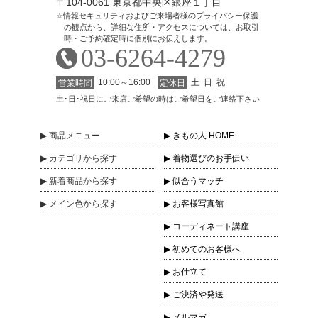
〒104-0061 東京都中央区銀座１丁目
情報セキュリティおよびご来場者様のプライバシー保護
の観点から、詳細な住所・アクセスについては、お取引
時・ご予約確定時に個別にお伝えします。
03-6264-4279
10:00～16:00
土･日･祝
営業時間
定休日
土･日･祝日にご来店ご希望の時はご希望日をご連絡下さい
商品
メニュー
きもの人 HOME
カテゴリ
から探す
着物選びのお手伝い
新着商品
から探す
似合うマッチ
メイン色
から探す
お客様写真館
コーディネート講座
初めてのお客様へ
お仕立て
ご決済や発送
メルマガ