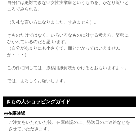
自分には絶対できない女性実業家というものを、かなり近いと
ころでみられる。
（失礼な言い方になりました。すみません）。
きものだけではなく、いろいろなものに対する考え方、姿勢に
ひかれているのだと思 います。
（自分があまりにも小さくて、面とむかってはいえません
が・・・）
この件に関しては、原稿用紙何枚かかけるとおもいますよ～。
では、よろしくお願いします。
きもの人ショッピングガイド
在庫確認
ご注文をいただいた後、在庫確認の上、発送日のご連絡などを
させていただきます。