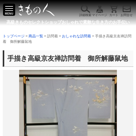
MENU
詳細検索
マイページ
カート
お問合せ
高級きものセレクトショップ
おしゃれで素敵な生き方のお手伝い
トップページ
>
商品一覧
> 訪問着 >
おしゃれな訪問着
> 手描き高級京友禅訪問
着 御所解藤鼠地
手描き高級京友禅訪問着 御所解藤鼠地