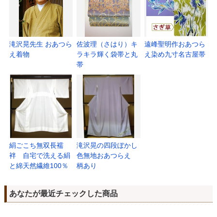
滝沢晃先生 おあつら
佐波理（さはり）キ
遠峰聖明作おあつら
え着物
ラキラ輝く袋帯と丸
え染め九寸名古屋帯
帯
絹ごこち無双長襦
滝沢晃の四段ぼかし
袢 自宅で洗える絹
色無地おあつらえ
と綿天然繊維100％
柄あり
あなたが最近チェックした商品