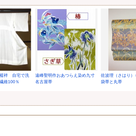
襦袢 自宅で洗
遠峰聖明作おあつらえ染め九寸
佐波理（さはり）
繊維100％
名古屋帯
袋帯と丸帯