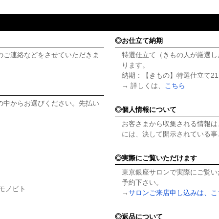
お仕立て納期
のご連絡などをさせていただきま
特選仕立て（きもの人が厳選し
ります。
納期：【きもの】特選仕立て21
→ 詳しくは、
こちら
の中からお選びください。先払い
個人情報について
お客さまから収集される情報は
には、決して開示されている事
実際にご覧いただけます
東京銀座サロンで実際にご覧い
予約下さい。
キモノビト
→
サロンご来店申し込みは、こ
返品について