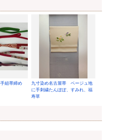
の手組帯締め
九寸染め名古屋帯 ベージュ地
に手刺繍たんぽぽ、すみれ、福
寿草