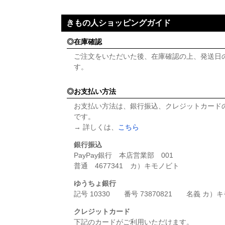
きもの人ショッピングガイド
在庫確認
ご注文をいただいた後、在庫確認の上、発送日
す。
お支払い方法
お支払い方法は、銀行振込、クレジットカード
です。
→ 詳しくは、
こちら
銀行振込
PayPay銀行 本店営業部 001
普通 4677341 カ）キモノビト
ゆうちょ銀行
記号 10330 番号 73870821 名義 カ）
クレジットカード
下記のカードがご利用いただけます。