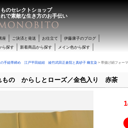
きものセレクトショップ
ゃれで素敵な生き方のお手伝い
講座
ご決済と発送
お仕立て
伊藤康子のブログ
から探す
新着商品から探す
メイン色から探す
の手組帯締め 江戸平田組紐 綾竹武田正倉院と真砂子 幽玄染
> 帯揚げ絹フォー
れもの からしとローズ／金色入り 赤茶
1