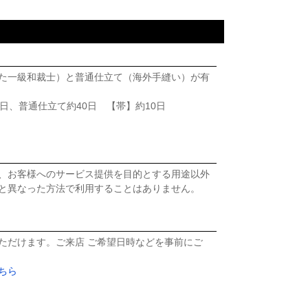
た一級和裁士）と普通仕立て（海外手縫い）が有
日、普通仕立て約40日 【帯】約10日
、お客様へのサービス提供を目的とする用途以外
と異なった方法で利用することはありません。
ただけます。ご来店 ご希望日時などを事前にご
ちら