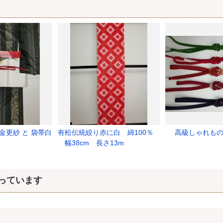
金更紗 と 袋帯白
有松伝統絞り赤に白 綿100％
高級しゃれも
幅38cm 長さ13m
っています