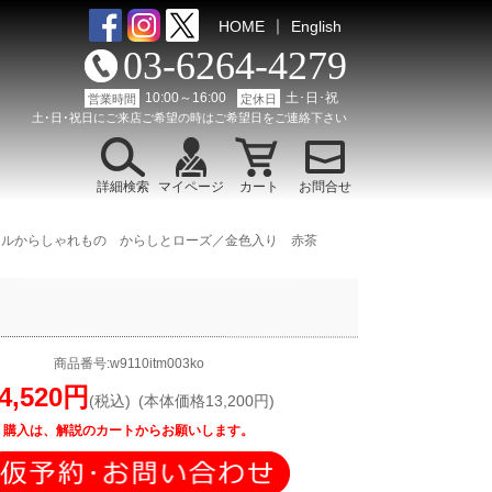
｜
HOME
English
03-6264-4279
10:00～16:00
土･日･祝
営業時間
定休日
土･日･祝日にご来店ご希望の時はご希望日をご連絡下さい
詳細検索
マイページ
カート
お問合せ
マルからしゃれもの からしとローズ／金色入り 赤茶
商品番号:w9110itm003ko
4,520円
(税込)
(本体価格13,200円)
購入は、解説のカートからお願いします。