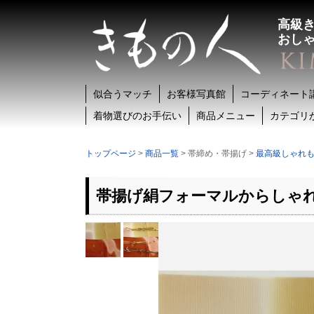
高級
おし
似合うマッチ
お客様写真館
コーディネート
着物選びのお手伝い
商品メニュー
カテゴリ
トップページ
>
商品一覧
> 帯締め・帯揚げ >
最高級しゃれも
帯揚げ絹フォーマルからしゃ