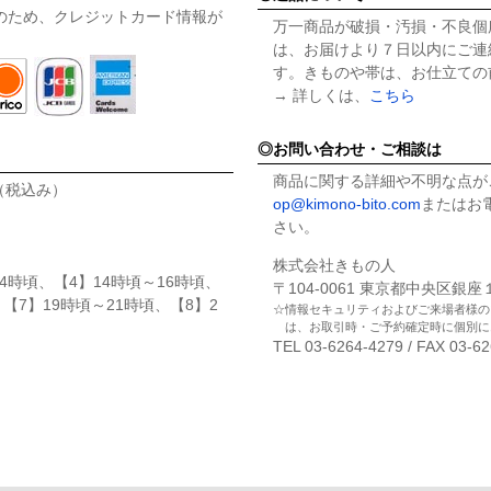
のため、クレジットカード情報が
万一商品が破損・汚損・不良個
は、お届けより７日以内にご連
す。きものや帯は、お仕立ての
→ 詳しくは、
こちら
お問い合わせ・ご相談は
商品に関する詳細や不明な点が
円（税込み）
op@kimono-bito.com
またはお電
さい。
株式会社きもの人
4時頃、【4】14時頃～16時頃、
〒104-0061 東京都中央区銀
、【7】19時頃～21時頃、【8】2
情報セキュリティおよびご来場者様の
は、お取引時・ご予約確定時に個別に
TEL 03-6264-4279 / FAX 03-6