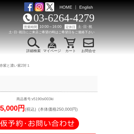
｜
HOME
English
03-6264-4279
10:00～16:00
土･日･祝
営業時間
定休日
土･日･祝日にご来店ご希望の時はご希望日をご連絡下さい
詳細検索
マイページ
カート
お問合せ
赤紫と濃い紫2対１
商品番号:v5190si003ki
75,000円
(税込)
(本体価格250,000円)