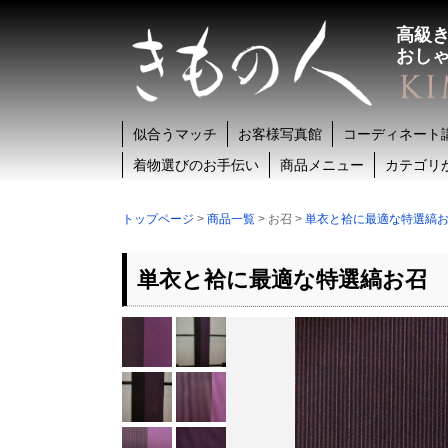
高級
おし
似合うマッチ
お客様写真館
コーディネート
着物選びのお手伝い
商品メニュー
カテゴリ
トップページ
>
商品一覧
> お召 >
単衣と袷に最適な特選縞
単衣と袷に最適な特選縞お召 