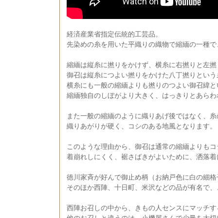
経済産業省指定伝統的工芸品。
先染めの糸を用いた平織りの織物で縮緬の一種で
縮緬は縦糸に撚りをかけず、横糸に右撚りと左撚
御召は縦糸につよい撚りをかけた八丁撚りという
横糸にも一般の縮緬よりも撚りのつよい御召緯と
縮緬独自のしぼがより大きく、はっきりとあらわ
また一般の縮緬のように織りあげ後ではなく、糸
織りあがりが硬く、コシのある地風となります。
このような理由から、御召は通常の縮緬よりもコ
着崩れしにくく、裾さばきがよいために、洒落着
徳川家斉が好んで御止め柄（お納戸色に白の細格
そのほか西陣、十日町、米沢などの品が有名で、
西陣お召しの中から、きもの人センスにマッチす