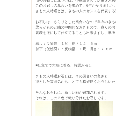
他のお召しと違うのは、小機屋さんで少量を大切
このお召しの風合いを求めて、6年かかりました
きもの人特選とは、きもの人のセンスを代表する
お召しは、さらりとした風合いなので単衣のきも
柔らかものと紬の中間的なおきもので、織りのお
裏表を逆にして仕立てることも出来ますし、単衣
着尺：反物幅 １尺 長さ１２．５ｍ
付下（仮絵羽）：反物幅 １尺 長さ１７.８ｍ
■仕立てで大胆に着る、特選お召し
きもの人特選お召しは、その風合いの良さと
凛とした雰囲気から、とても格好良くお召しいた
そんなお召しに、新しい顔が追加されます。
それは、この２色で織り分けたお召しです。