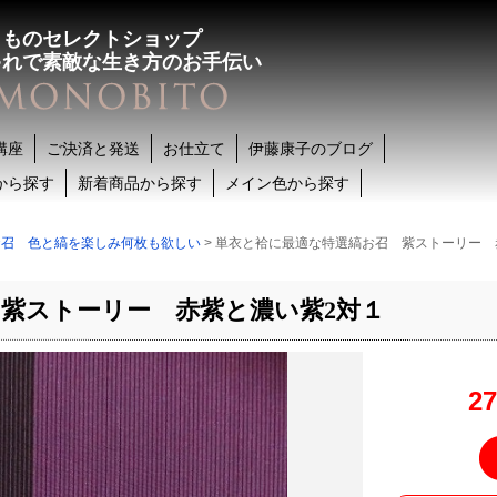
きものセレクトショップ
ゃれで素敵な生き方のお手伝い
講座
ご決済と発送
お仕立て
伊藤康子のブログ
から探す
新着商品から探す
メイン色から探す
お召 色と縞を楽しみ何枚も欲しい
> 単衣と袷に最適な特選縞お召 紫ストーリー 
紫ストーリー 赤紫と濃い紫2対１
2