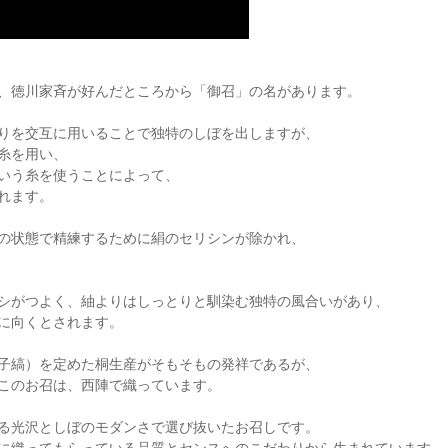
、徳川家斉が好んだところから「御召」の名があります。
りを交互に用いることで独特のしぼを出しますが、
糸を用い、
いう糸を使うことによって、
れます。
の状態で精練するために絹のセリシンが除かれ、
シがつよく、紬よりはしっとりと馴染む独特の風合いがあり、
に向くとされます。
子縞）を定めた桐生産がそもそもの発祥であるが、
このお召は、西陣で織っています。
る光沢としぼのモダンさで選び抜いたお召しです。