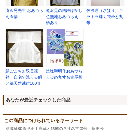
滝沢晃先生 おあつら
滝沢晃の四段ぼかし
佐波理（さはり）キ
え着物
色無地おあつらえ
ラキラ輝く袋帯と丸
柄あり
帯
絹ごこち無双長襦
遠峰聖明作おあつら
袢 自宅で洗える絹
え染め九寸名古屋帯
と綿天然繊維100％
あなたが最近チェックした商品
この商品につけられているキーワード
結城紬80亀甲細工唐草と結城の八寸名古屋帯 茶更紗