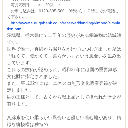
毎月2万円 〃 20回 〃
お申し込みは、0120-895-560 9時から１７時までお電話し
て下さい。
http://www.surugabank.co.jp/reserved/landing/kimono/simula
tion.html
茨城県、栃木県にて二千年の歴史がある絹織物の結城紬
です。
世界で唯一、真綿から撚りをかけずにつむぎ出した糸は
「軽くて、暖かくて、柔らかい」という風合いを生み出
しています。
これらの技術が認められ、昭和31年には国の重要無形
文化財に指定されました。
また、平成22年には、ユネスコ無形文化遺産登録が決
定しました。
紬の王様として、古くから献上品として扱われた歴史が
有ります。
真綿糸を使い柔らかい風合いと優しい着心地があり、精
緻な絣模様は独特の