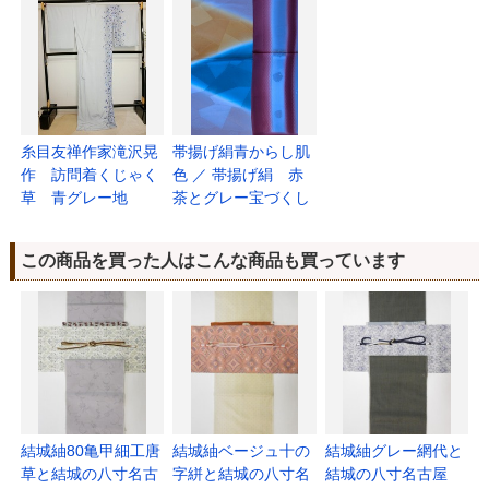
糸目友禅作家滝沢晃
帯揚げ絹青からし肌
作 訪問着くじゃく
色 ／ 帯揚げ絹 赤
草 青グレー地
茶とグレー宝づくし
この商品を買った人はこんな商品も買っています
結城紬80亀甲細工唐
結城紬ベージュ十の
結城紬グレー網代と
草と結城の八寸名古
字絣と結城の八寸名
結城の八寸名古屋