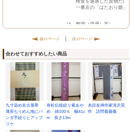
|
合わせておすすめしたい商品
九寸染め名古屋帯
有松伝統絞り紫あや
糸目友禅作家滝沢晃
薄茶ちりめん地にパ
め 綿100％ 幅41c
作 訪問着薔薇
ンダ手絞りとアップ
m 長さ13m
リケ