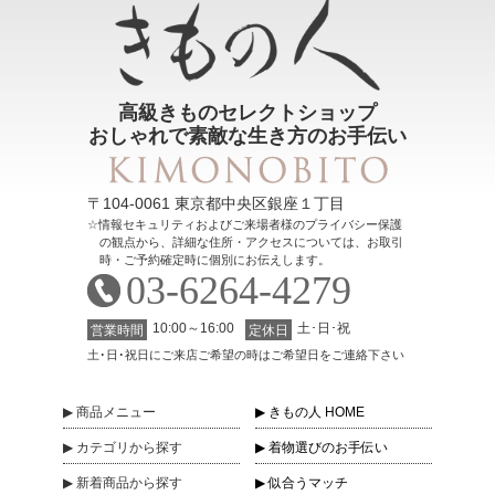
高級きものセレクトショップ
おしゃれで素敵な生き方のお手伝い
〒104-0061 東京都中央区銀座１丁目
情報セキュリティおよびご来場者様のプライバシー保護
の観点から、詳細な住所・アクセスについては、お取引
時・ご予約確定時に個別にお伝えします。
03-6264-4279
10:00～16:00
土･日･祝
営業時間
定休日
土･日･祝日にご来店ご希望の時はご希望日をご連絡下さい
商品
メニュー
きもの人 HOME
カテゴリ
から探す
着物選びのお手伝い
新着商品
から探す
似合うマッチ