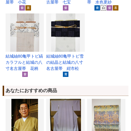
屋帯 小花
古屋帯 七宝
帯 水色更紗
結城紬80亀甲トビ縞
結城紬80亀甲トビ雪
カラフルと結城の八
の結晶と結城の八寸
寸名古屋帯 花柄
名古屋帯 紺市松
あなたにおすすめの商品