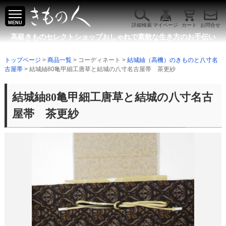
MENU
詳細検索
マイページ
カート
お問合せ
高級きものセレクトショップ
おしゃれで素敵な生き方のお手伝い
トップページ
>
商品一覧
> コーディネート >
結城紬（高機）のきものと八寸名
古屋帯
> 結城紬80亀甲細工唐草と結城の八寸名古屋帯 茶更紗
結城紬80亀甲細工唐草と結城の八寸名古
屋帯 茶更紗