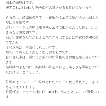
細工の結城紬です。
絣でこれだけ細かい柄を出す大変さが着る喜びになります。
きものは、結城紬の中で、一番細かく全体に柄が入った細工と
呼ばれる柄です。
グレーベージュの中に唐草柄が全体に細かく入った様子は、た
まらなく魅力的です。
細かい曲線をたて糸とよこ糸で作り出すことは大変な手間なの
ですから
その成果は、本当にうれしいです。
着ていて誇らしく楽しくなるおきものです。
合わせた帯は、濃いこげ茶の中に茶色で更紗柄を織り込んでい
ます。
結城紬のきものに、結城紬の帯を合わせる楽しさを満喫してい
ただけることでしょう。
帯締めは、シャープで洗練されたクリーム色と茶色ですっきり
さを加えてくれます。
帯揚げは、クリーム地に白い■の中に小花が入っていて可愛いで
す。