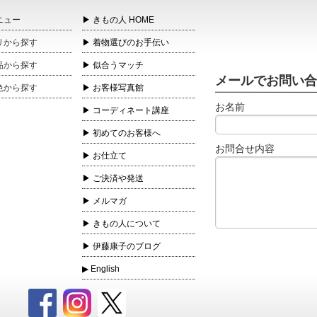
ニュー
きもの人 HOME
リ
から探す
着物選びのお手伝い
品
から探す
似合うマッチ
メールでお問い
色
から探す
お客様写真館
お名前
コーディネート講座
初めてのお客様へ
お問合せ内容
お仕立て
ご決済や発送
メルマガ
きもの人について
伊藤康子のブログ
English