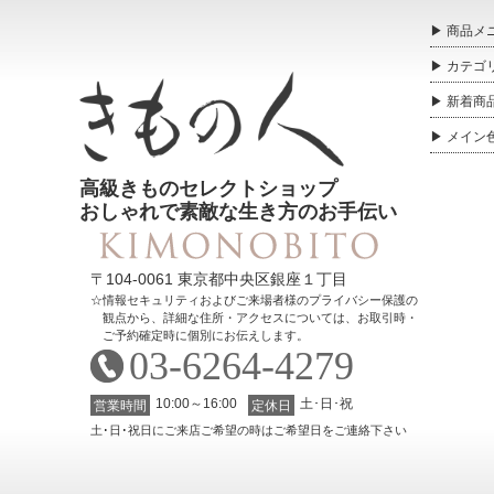
商品
メ
カテゴ
新着商
メイン
高級きものセレクトショップ
おしゃれで素敵な生き方のお手伝い
〒104-0061 東京都中央区銀座１丁目
情報セキュリティおよびご来場者様のプライバシー保護の
観点から、詳細な住所・アクセスについては、お取引時・
ご予約確定時に個別にお伝えします。
03-6264-4279
10:00～16:00
土･日･祝
営業時間
定休日
土･日･祝日にご来店ご希望の時はご希望日をご連絡下さい