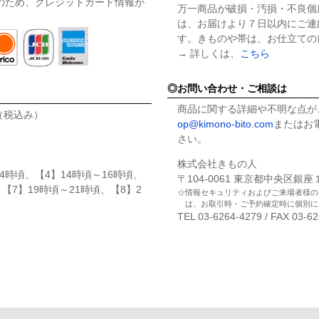
のため、クレジットカード情報が
万一商品が破損・汚損・不良個
は、お届けより７日以内にご連
す。きものや帯は、お仕立ての
→ 詳しくは、
こちら
お問い合わせ・ご相談は
商品に関する詳細や不明な点が
円（税込み）
op@kimono-bito.com
またはお電
さい。
株式会社きもの人
4時頃、【4】14時頃～16時頃、
〒104-0061 東京都中央区銀
、【7】19時頃～21時頃、【8】2
情報セキュリティおよびご来場者様の
は、お取引時・ご予約確定時に個別に
TEL 03-6264-4279 / FAX 03-6