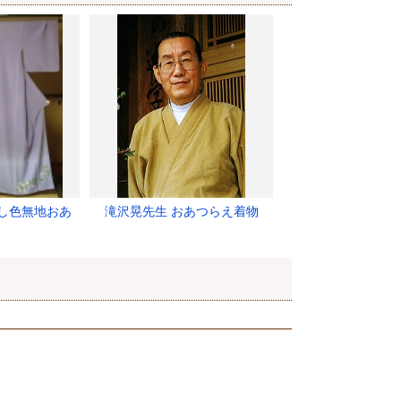
し色無地おあ
滝沢晃先生 おあつらえ着物