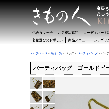
高級
おし
似合うマッチ
お客様写真館
コーディネート
着物選びのお手伝い
商品メニュー
カテゴリ
トップページ
>
商品一覧
> バッグ >
パーティバッグ
> パー
パーティバッグ ゴールドビーズ