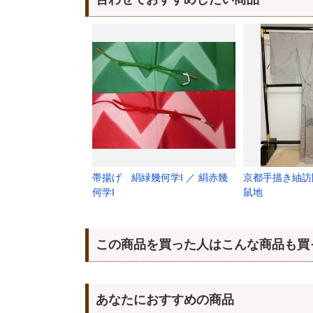
帯揚げ 絹緑幾何学I ／ 絹赤幾
京都手描き紬
何学I
鼠地
この商品を買った人はこんな商品も買
あなたにおすすめの商品