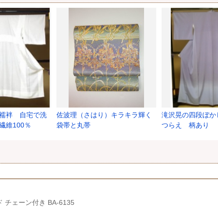
襦袢 自宅で洗
佐波理（さはり）キラキラ輝く
滝沢晃の四段ぼか
繊維100％
袋帯と丸帯
つらえ 柄あり
ェーン付き BA-6135