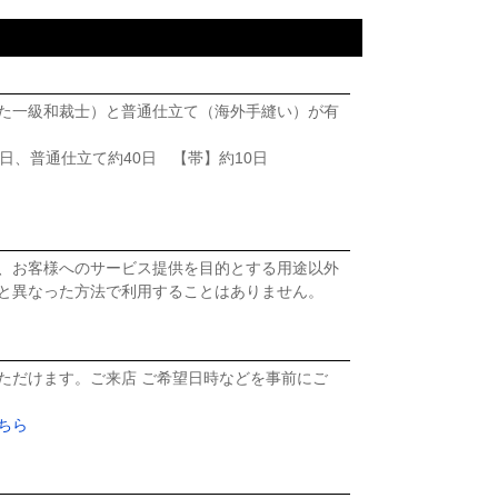
た一級和裁士）と普通仕立て（海外手縫い）が有
日、普通仕立て約40日 【帯】約10日
、お客様へのサービス提供を目的とする用途以外
と異なった方法で利用することはありません。
ただけます。ご来店 ご希望日時などを事前にご
ちら