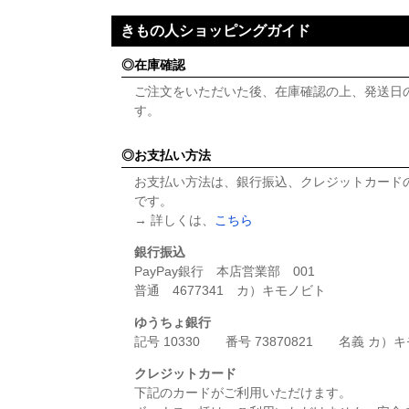
きもの人ショッピングガイド
在庫確認
ご注文をいただいた後、在庫確認の上、発送日
す。
お支払い方法
お支払い方法は、銀行振込、クレジットカード
です。
→ 詳しくは、
こちら
銀行振込
PayPay銀行 本店営業部 001
普通 4677341 カ）キモノビト
ゆうちょ銀行
記号 10330 番号 73870821 名義 カ）
クレジットカード
下記のカードがご利用いただけます。