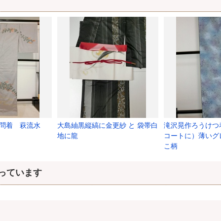
訪問着 萩流水
大島紬黒縦縞に金更紗 と 袋帯白
滝沢晃作ろうけつ
地に龍
コートに）薄いグ
こ柄
っています