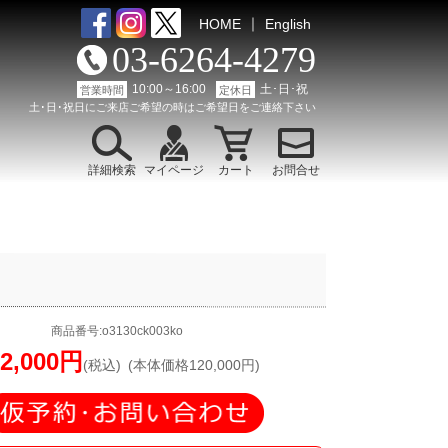
｜
HOME
English
03-6264-4279
10:00～16:00
土･日･祝
営業時間
定休日
土･日･祝日にご来店ご希望の時はご希望日をご連絡下さい
詳細検索
マイページ
カート
お問合せ
商品番号:o3130ck003ko
32,000円
(税込)
(本体価格120,000円)