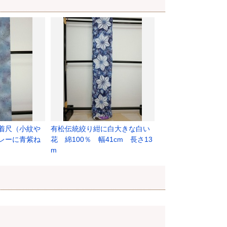
着尺（小紋や
有松伝統絞り紺に白大きな白い
レーに青紫ね
花 綿100％ 幅41cm 長さ13
m