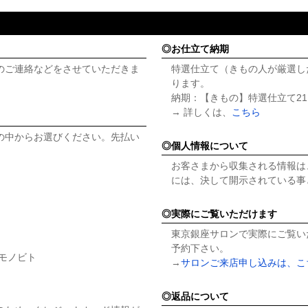
お仕立て納期
のご連絡などをさせていただきま
特選仕立て（きもの人が厳選し
ります。
納期：【きもの】特選仕立て21
→ 詳しくは、
こちら
の中からお選びください。先払い
個人情報について
お客さまから収集される情報は
には、決して開示されている事
実際にご覧いただけます
東京銀座サロンで実際にご覧い
予約下さい。
キモノビト
→
サロンご来店申し込みは、こ
返品について