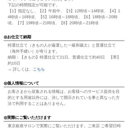
下記の時間指定が可能です。
【1】指定なし、【2】午前中、【3】12時頃～14時頃、【4】1
4時頃～16時頃、【5】16時頃～18時頃、【6】18時頃～20時
頃、【7】19時頃～21時頃、【8】20時頃～21時頃
お仕立て納期
特選仕立て（きもの人が厳選した一級和裁士）と普通仕立て
（海外手縫い）が有ります。
納期：【きもの】特選仕立て21日、普通仕立て約40日 【帯】
約10日
→ 詳しくは、
こちら
個人情報について
お客さまから収集される情報は、お客様へのサービス提供を目
的とする用途以外には、決して開示されている事と異なった方
法で利用することはありません。
実際にご覧いただけます
東京銀座サロンで実際にご覧いただけます。ご来店 ご希望日時