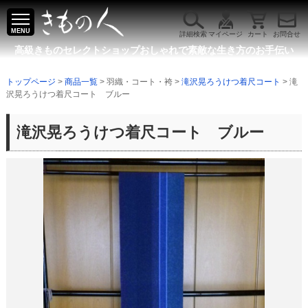
MENU
詳細検索
マイページ
カート
お問合せ
高級きものセレクトショップ
おしゃれで素敵な生き方のお手伝い
トップページ
>
商品一覧
> 羽織・コート・袴 >
滝沢晃ろうけつ着尺コート
> 滝
沢晃ろうけつ着尺コート ブルー
滝沢晃ろうけつ着尺コート ブルー