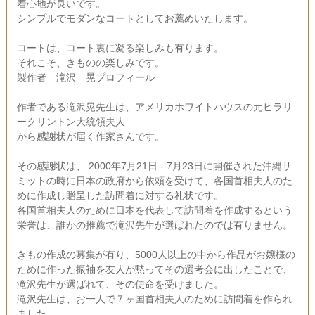
着心地が良いです。
シンプルでモダンなコートとしてお薦めいたします。
コートは、コート裏に凝る楽しみも有ります。
それこそ、きものの楽しみです。
製作者 滝沢 晃プロフィール
作者である滝沢晃先生は、アメリカホワイトハウスの元ヒラリ
ークリントン大統領夫人
から感謝状が届く作家さんです。
その感謝状は、 2000年7月21日 - 7月23日に開催された沖縄サ
ミットの時に日本の政府から依頼を受けて、各国首相夫人のた
めに作成し贈呈した訪問着に対する礼状です。
各国首相夫人のために日本を代表して訪問着を作成するという
栄誉は、誰かの推薦で滝沢先生が選ばれたのでは有りません。
きもの作成の募集が有り、5000人以上の中から作品がお嬢様の
ために作った振袖を友人が黙ってその選考会に出したことで、
滝沢先生が選ばれて、その使命を受けました。
滝沢先生は、お一人で７ヶ国首相夫人のために訪問着を作られ
ました。