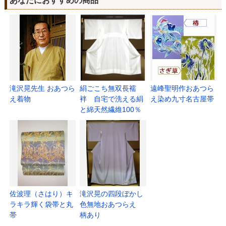
あなたにおすすめの商品
滝沢晃先生 おあつら
絹ごこち無双長襦
遠峰聖明作おあつら
え着物
袢 自宅で洗える絹
え染め九寸名古屋帯
と綿天然繊維100％
佐波理（さはり）キ
滝沢晃の四段ぼかし
ラキラ輝く袋帯と丸
色無地おあつらえ
帯
柄あり