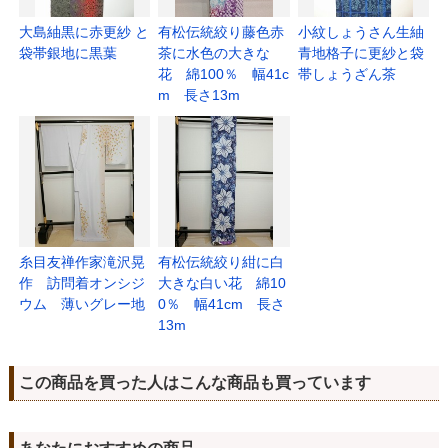
大島紬黒に赤更紗 と
有松伝統絞り藤色赤
小紋しょうさん生紬
袋帯銀地に黒葉
茶に水色の大きな
青地格子に更紗と袋
花 綿100％ 幅41c
帯しょうざん茶
m 長さ13m
糸目友禅作家滝沢晃
有松伝統絞り紺に白
作 訪問着オンシジ
大きな白い花 綿10
ウム 薄いグレー地
0％ 幅41cm 長さ
13m
この商品を買った人はこんな商品も買っています