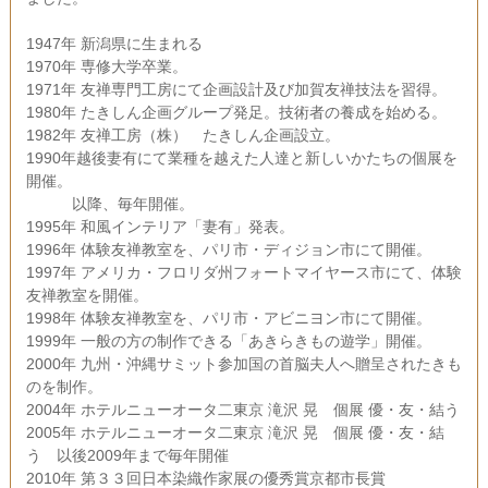
1947年 新潟県に生まれる
1970年 専修大学卒業。
1971年 友禅専門工房にて企画設計及び加賀友禅技法を習得。
1980年 たきしん企画グループ発足。技術者の養成を始める。
1982年 友禅工房（株） たきしん企画設立。
1990年越後妻有にて業種を越えた人達と新しいかたちの個展を
開催。
以降、毎年開催。
1995年 和風インテリア「妻有」発表。
1996年 体験友禅教室を、パリ市・ディジョン市にて開催。
1997年 アメリカ・フロリダ州フォートマイヤース市にて、体験
友禅教室を開催。
1998年 体験友禅教室を、パリ市・アビニヨン市にて開催。
1999年 一般の方の制作できる「あきらきもの遊学」開催。
2000年 九州・沖縄サミット参加国の首脳夫人へ贈呈されたきも
のを制作。
2004年 ホテルニューオータ二東京 滝沢 晃 個展 優・友・結う
2005年 ホテルニューオータ二東京 滝沢 晃 個展 優・友・結
う 以後2009年まで毎年開催
2010年 第３３回日本染織作家展の優秀賞京都市長賞