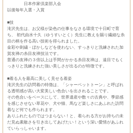
日本作家倶楽部入会
以後毎年入選・入賞
■技
滝沢先生は、お父様が染色の仕事をなさる環境で十日町で育
ち、 初代由水十久（ゆうすいとく）先生に教えを賜り繊細な糸
目の柄を作る高い技術を得られました。
金彩や刺繍・ぼかしなどを使わない、すっきりと洗練された加
賀友禅の糸目友禅技法です。
普通の友禅の３倍以上は手間がかかる糸目友禅は、遠目でもく
っきりと洗練された強い美しさが出るのが特徴です。
■着る人を最高に美しく見せる着姿
滝沢先生の訪問着の特徴は、「シャーベットトーン」と呼ばれ
る透明感が高い大変美しい色合いを出されることです。
その色合いをベースにして、世界遺産や数々の古典や、季節感
を感じさせない草花や、犬や猫、馬など楽しさにあふれた訪問
着など何でも作られます。
ありふれたものではつまらない！と、着られる方がお持ちの未
だ見ぬ素敵さを引き出してあげたい！という深い愛情があふれ
ていらっしゃいます。