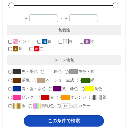
￥
～
￥
色個性
ピンク
青
白
紫
茶
赤
メイン地色
黒・墨色
白色
灰色・鼠
茶色
ベージュ・生成
緑
青・藍・水色
紫・藤色
黄色
ピンク
赤
オレンジ
銀
金
輝彩色
受注カラー