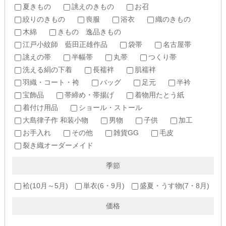
夏きもの
誂えのきもの
お召
絞りのきもの
喪服
浴衣
織のきもの
木綿
きもの 逸品きもの
江戸小紋師 藍田正雄作品
袋帯
名古屋帯
誂えの帯
半幅帯
丸帯
つくり帯
洗える絹の下着
長襦袢
肌襦袢
羽織・コート・袴
バッグ
足元
半衿
宝飾品
帯締め・帯揚げ
着物用たとう紙
着付け用品
ショール・ストール
大島律子作 和装小物
男物
子供
加工
お手入れ
その他
雑貨GG
毛皮
裂き織オーダーメイド
季節
袷(10月～5月)
単衣(6・9月)
盛夏・うす物(7・8月)
価格