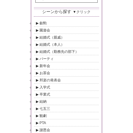
シーンから探す
▼クリック
叙勲
園遊会
結婚式（親戚）
結婚式（本人）
結婚式（勤務先の部下）
パーティ
新年会
お茶会
邦楽の発表会
入学式
卒業式
結納
七五三
観劇
PTA
謝恩会