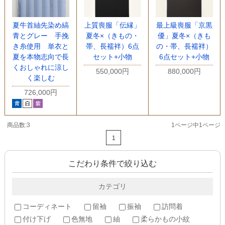
夏牛首紬先染め縞
上質喪服「伝縁」
最上級喪服「京黒
青とグレー 手挽
夏冬×（きもの・
優」夏冬×（きも
き糸使用 単衣と
帯、長襦袢）6点
の・帯、長襦袢）
夏を本物志向で長
セット+小物
6点セット+小物
くおしゃれに涼し
550,000円
880,000円
く楽しむ
726,000円
商品数:3
1ページ中1ページ
1
こだわり条件で絞り込む
カテゴリ
コーディネート
留袖
振袖
訪問着
付け下げ
色無地
紬
柔らかもの小紋