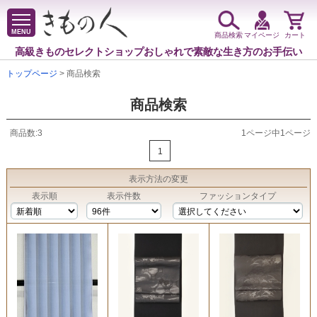
MENU
商品検索
マイページ
カート
高級きものセレクトショップ
おしゃれで素敵な生き方のお手伝い
トップページ
> 商品検索
商品検索
商品数:3
1ページ中1ページ
1
表示方法
の変更
表示順
表示件数
ファッションタイプ