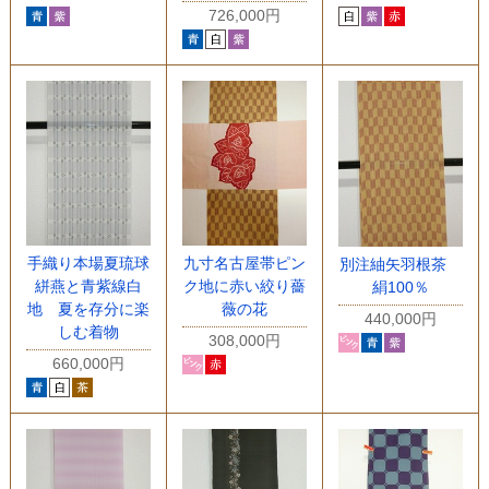
726,000円
手織り本場夏琉球
九寸名古屋帯ピン
別注紬矢羽根茶
絣燕と青紫線白
ク地に赤い絞り薔
絹100％
地 夏を存分に楽
薇の花
440,000円
しむ着物
308,000円
660,000円