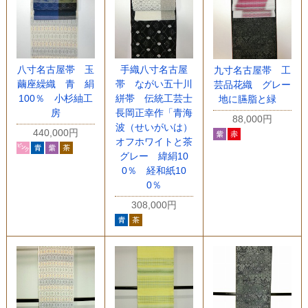
八寸名古屋帯 玉
手織八寸名古屋
九寸名古屋帯 工
繭座繰織 青 絹
帯 ながい五十川
芸品花織 グレー
100％ 小杉紬工
絣帯 伝統工芸士
地に臙脂と緑
房
長岡正幸作「青海
88,000円
波（せいがいは）
440,000円
オフホワイトと茶
グレー 緯絹10
0％ 経和紙10
0％
308,000円