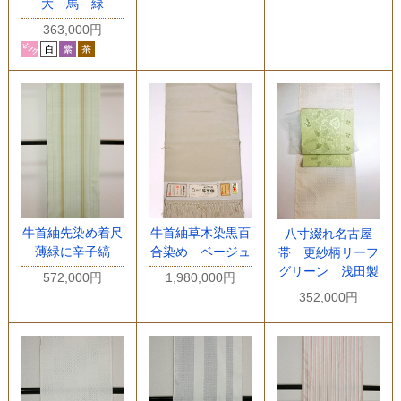
大 馬 緑
363,000円
牛首紬先染め着尺
牛首紬草木染黒百
八寸綴れ名古屋
薄緑に辛子縞
合染め ベージュ
帯 更紗柄リーフ
グリーン 浅田製
572,000円
1,980,000円
352,000円