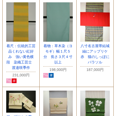
着尺：伝統的工芸
着物：草木染（ヨ
八寸名古屋帯結城
品くれない紅好
モギ）幅１尺５
紬にアップリケ
み 強い黄色横
分 長さ３尺４寸
赤 猫のしっぽに
段 染織工芸士
以上
パラソル
渡邉咲季作
198,000円
187,000円
231,000円