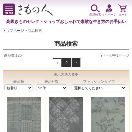
MENU
商品検索
マイページ
カート
高級きものセレクトショップ
おしゃれで素敵な生き方のお手伝い
トップページ
> 商品検索
商品検索
商品数:126
2ページ中1ページ
2
>
1
表示方法
の変更
表示順
表示件数
ファッションタイプ