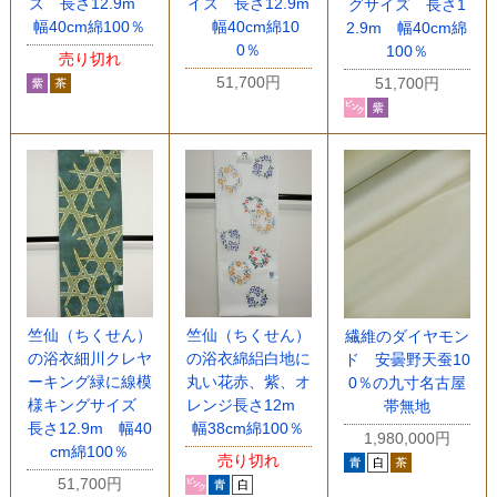
ズ 長さ12.9m
イズ 長さ12.9m
グサイズ 長さ1
幅40cm綿100％
幅40cm綿10
2.9m 幅40cm綿
0％
100％
売り切れ
51,700円
51,700円
竺仙（ちくせん）
竺仙（ちくせん）
繊維のダイヤモン
の浴衣細川クレヤ
の浴衣綿絽白地に
ド 安曇野天蚕10
ーキング緑に線模
丸い花赤、紫、オ
0％の九寸名古屋
様キングサイズ
レンジ長さ12m
帯無地
長さ12.9m 幅40
幅38cm綿100％
1,980,000円
cm綿100％
売り切れ
51,700円