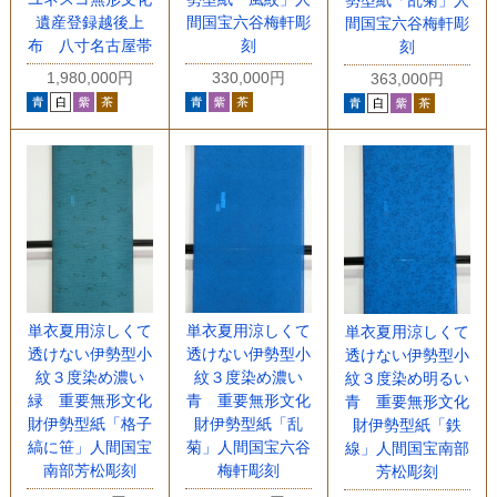
遺産登録越後上
間国宝六谷梅軒彫
間国宝六谷梅軒彫
布 八寸名古屋帯
刻
刻
1,980,000円
330,000円
363,000円
単衣夏用涼しくて
単衣夏用涼しくて
単衣夏用涼しくて
透けない伊勢型小
透けない伊勢型小
透けない伊勢型小
紋３度染め濃い
紋３度染め濃い
紋３度染め明るい
緑 重要無形文化
青 重要無形文化
青 重要無形文化
財伊勢型紙「格子
財伊勢型紙「乱
財伊勢型紙「鉄
縞に笹」人間国宝
菊」人間国宝六谷
線」人間国宝南部
南部芳松彫刻
梅軒彫刻
芳松彫刻