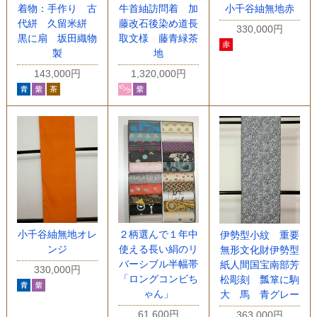
着物：手作り 古
牛首紬訪問着 加
小千谷紬無地赤
代絣 久留米絣
藤改石後染め道長
330,000円
黒に扇 坂田織物
取文様 藤青緑茶
製
地
143,000円
1,320,000円
小千谷紬無地オレ
２柄選んで１年中
伊勢型小紋 重要
ンジ
使える長い絹のリ
無形文化財伊勢型
バーシブル半幅帯
紙人間国宝南部芳
330,000円
「ロングコンビち
松彫刻 瓢箪に駒
ゃん」
大 馬 青グレー
61,600円
363,000円