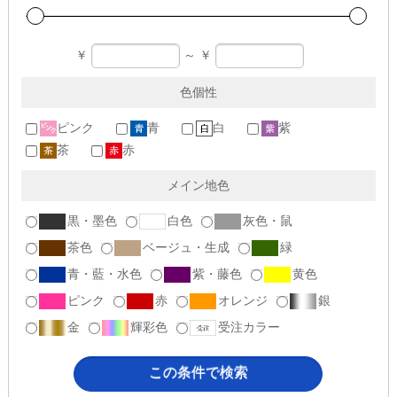
￥
～
￥
色個性
ピンク
青
白
紫
茶
赤
メイン地色
黒・墨色
白色
灰色・鼠
茶色
ベージュ・生成
緑
青・藍・水色
紫・藤色
黄色
ピンク
赤
オレンジ
銀
金
輝彩色
受注カラー