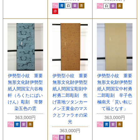
伊勢型小紋 重要
伊勢型小紋 重要
伊勢型小紋 重要
無形文化財伊勢型
無形文化財伊勢型
無形文化財伊勢型
紙人間国宝六谷梅
紙人間国宝彫刻中
紙人間国宝中村勇
軒（ろくたにばい
村勇二郎彫刻 焦
二郎彫刻 辛子色
けん）彫刻 常磐
げ茶地ツタンカー
極南天「災い転じ
染五色の雲
メン王黄金のマス
て福となす」
クとファラオの栄
363,000円
363,000円
光
363,000円