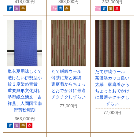
418,000円
363,000円
363,000円
単衣夏用涼しくて
たて絣縞ウール
たて絣縞ウール
透けない伊勢型小
薄茶に茶と赤絣
茶濃淡カッコ良い
紋３度染め青紫
家庭着からちょっ
太縞 家庭着から
重要無形文化財伊
とおでかけに最適
ちょっとおでかけ
勢型紙立湧文「吉
チクチクしずらい
に最適チクチクし
祥燕」人間国宝南
ずらい
77,000円
部芳松彫刻
77,000円
363,000円