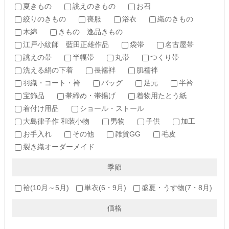
夏きもの
誂えのきもの
お召
絞りのきもの
喪服
浴衣
織のきもの
木綿
きもの 逸品きもの
江戸小紋師 藍田正雄作品
袋帯
名古屋帯
誂えの帯
半幅帯
丸帯
つくり帯
洗える絹の下着
長襦袢
肌襦袢
羽織・コート・袴
バッグ
足元
半衿
宝飾品
帯締め・帯揚げ
着物用たとう紙
着付け用品
ショール・ストール
大島律子作 和装小物
男物
子供
加工
お手入れ
その他
雑貨GG
毛皮
裂き織オーダーメイド
季節
袷(10月～5月)
単衣(6・9月)
盛夏・うす物(7・8月)
価格