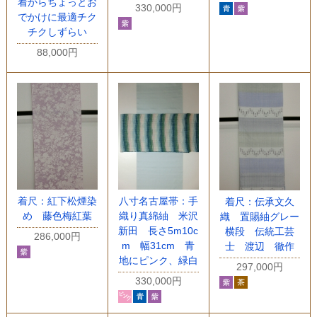
着からちょっとお
330,000円
でかけに最適チク
チクしずらい
88,000円
着尺：紅下松煙染
八寸名古屋帯：手
着尺：伝承文久
め 藤色梅紅葉
織り真綿紬 米沢
織 置賜紬グレー
新田 長さ5m10c
横段 伝統工芸
286,000円
m 幅31cm 青
士 渡辺 徹作
地にピンク、緑白
297,000円
330,000円