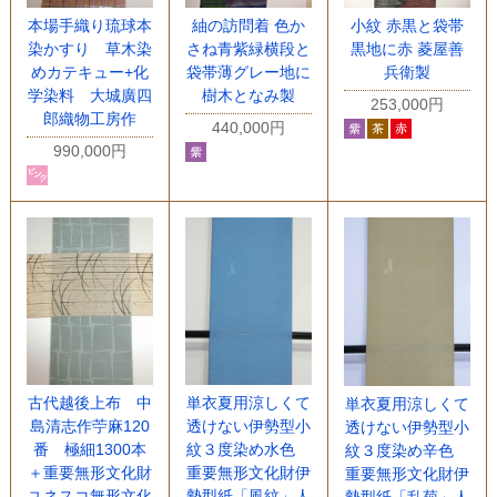
本場手織り琉球本
紬の訪問着 色か
小紋 赤黒と袋帯
染かすり 草木染
さね青紫緑横段と
黒地に赤 菱屋善
めカテキュー+化
袋帯薄グレー地に
兵衛製
学染料 大城廣四
樹木となみ製
253,000円
郎織物工房作
440,000円
990,000円
古代越後上布 中
単衣夏用涼しくて
単衣夏用涼しくて
島清志作苧麻120
透けない伊勢型小
透けない伊勢型小
番 極細1300本
紋３度染め水色
紋３度染め辛色
＋重要無形文化財
重要無形文化財伊
重要無形文化財伊
ユネスコ無形文化
勢型紙「風紋」人
勢型紙「乱菊」人