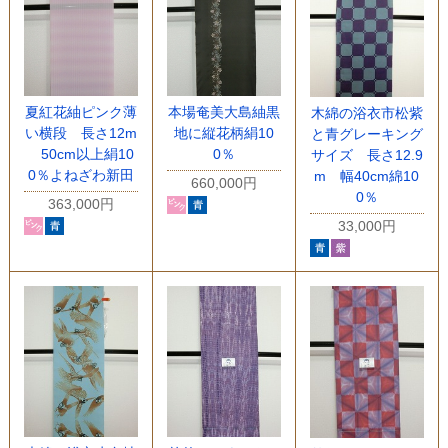
夏紅花紬ピンク薄
本場奄美大島紬黒
木綿の浴衣市松紫
い横段 長さ12m
地に縦花柄絹10
と青グレーキング
50cm以上絹10
0％
サイズ 長さ12.9
0％よねざわ新田
m 幅40cm綿10
660,000円
0％
363,000円
33,000円