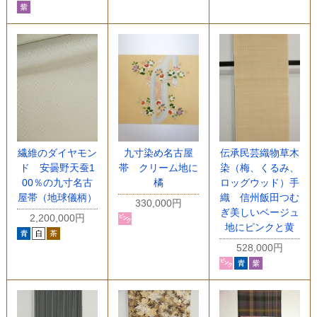
繊維のダイヤモン
九寸染め名古屋
伝承民芸織物草木
ド 安曇野天蚕1
帯 クリーム地に
染（梅、くるみ、
00％の九寸名古
橘
ロッグウッド）手
屋帯（地球儀柄）
織 信州飯田つむ
330,000円
ぎ美しいベージュ
2,200,000円
地にピンクと黄
528,000円