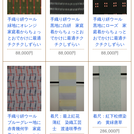
手織り絣ウール
手織り絣ウール
手織り絣ウール
緑地にオレンジ
黒地に白絣 家庭
黒地にローズ 家
家庭着からちょっ
着からちょっとお
庭着からちょっと
とおでかけに最適
でかけに最適チク
おでかけに最適チ
チクチクしずらい
チクしずらい
クチクしずらい
88,000円
88,000円
88,000円
手織り絣ウール
着尺：最上紅花
着尺：紅下松煙染
ブルーグレー地に
薄紅 染織工芸
め 黄緑唐草
赤青幾何学 家庭
士 渡邉咲季作
286,000円