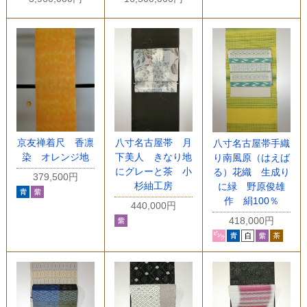
八寸名古屋帯 月
京友禅着尺 香凛
八寸名古屋帯手織
下美人 きなり地
染 オレンジ地
り南風原（はえば
にグレーと茶 小
る）花織 生成り
379,500円
杉紬工房
に緑 野原俊雄
作 絹100％
440,000円
418,000円