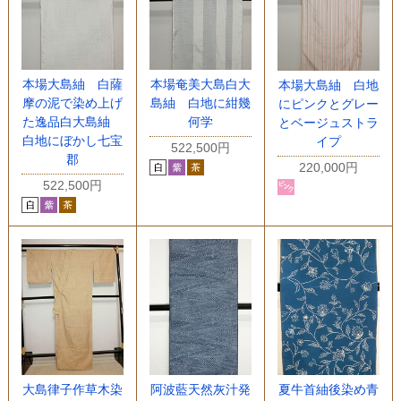
本場大島紬 白薩
本場奄美大島白大
本場大島紬 白地
摩の泥で染め上げ
島紬 白地に紺幾
にピンクとグレー
た逸品白大島紬
何学
とベージュストラ
白地にぼかし七宝
イプ
522,500円
郡
220,000円
522,500円
大島律子作草木染
阿波藍天然灰汁発
夏牛首紬後染め青