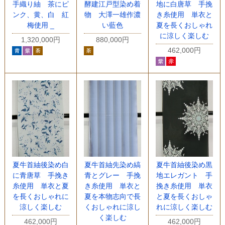
手織り紬 茶にピ
酵建江戸型染め着
地に白唐草 手挽
ンク、黄、白 紅
物 大澤一雄作濃
き糸使用 単衣と
梅使用 _
い藍色
夏を長くおしゃれ
に涼しく楽しむ
1,320,000円
880,000円
462,000円
夏牛首紬後染め白
夏牛首紬先染め縞
夏牛首紬後染め黒
に青唐草 手挽き
青とグレー 手挽
地エレガント 手
糸使用 単衣と夏
き糸使用 単衣と
挽き糸使用 単衣
を長くおしゃれに
夏を本物志向で長
と夏を長くおしゃ
涼しく楽しむ
くおしゃれに涼し
れに涼しく楽しむ
く楽しむ
462,000円
462,000円