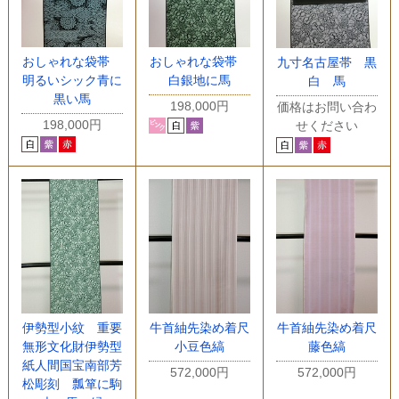
おしゃれな袋帯
おしゃれな袋帯
九寸名古屋帯 黒
明るいシック青に
白銀地に馬
白 馬
黒い馬
198,000円
価格はお問い合わ
198,000円
せください
伊勢型小紋 重要
牛首紬先染め着尺
牛首紬先染め着尺
無形文化財伊勢型
小豆色縞
藤色縞
紙人間国宝南部芳
572,000円
572,000円
松彫刻 瓢箪に駒