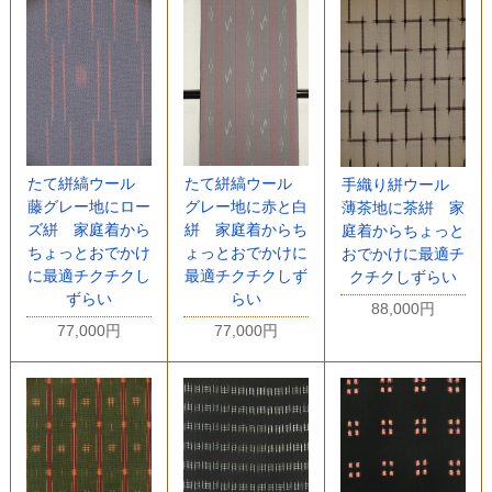
たて絣縞ウール
たて絣縞ウール
手織り絣ウール
藤グレー地にロー
グレー地に赤と白
薄茶地に茶絣 家
ズ絣 家庭着から
絣 家庭着からち
庭着からちょっと
ちょっとおでかけ
ょっとおでかけに
おでかけに最適チ
に最適チクチクし
最適チクチクしず
クチクしずらい
ずらい
らい
88,000円
77,000円
77,000円