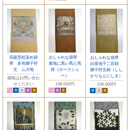
高級型絵染め袋
おしゃれな袋帯
おしゃれな袋帯
帯 多色獅子狩
紫地に黒い馬と馬
白茶地千二百錦
文 ムガ地
蹄（ホースシュ
獅子狩文錦（しし
ー）
かりもんにしき）
価格はお問い合わ
せください
198,000円
198,000円