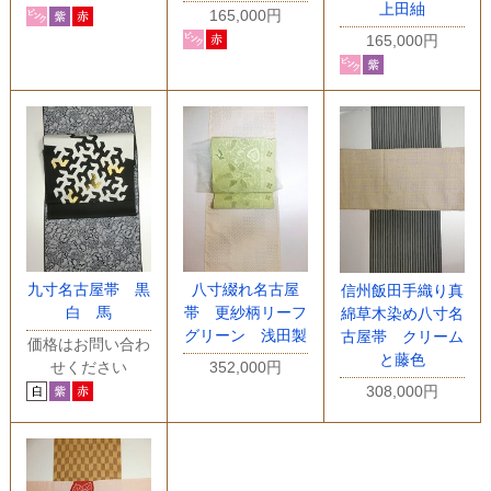
上田紬
165,000円
165,000円
九寸名古屋帯 黒
八寸綴れ名古屋
信州飯田手織り真
白 馬
帯 更紗柄リーフ
綿草木染め八寸名
グリーン 浅田製
古屋帯 クリーム
価格はお問い合わ
と藤色
せください
352,000円
308,000円