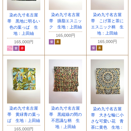
染め九寸名古屋
染め九寸名古屋
染め九寸名古屋
帯 こげ茶と茶に
帯 臙脂エスニッ
帯 黒地に明るい
エスニック柄 生
ク 生地：上田紬
色の葉っぱ 生
地：上田紬
地：上田紬
165,000円
165,000円
165,000円
染め九寸名古屋
染め九寸名古屋
染め九寸名古屋
帯 黄緑青の葉っ
帯 黒縦線の間の
帯 大きな輪に小
ぱ 生地：上田紬
不思議な柄 生
さな可愛い花 青
地：上田紬
茶に黄色 生地：
165,000円