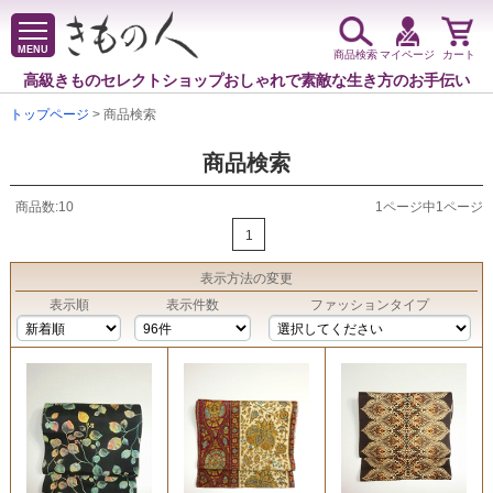
MENU
商品検索
マイページ
カート
高級きものセレクトショップ
おしゃれで素敵な生き方のお手伝い
トップページ
> 商品検索
商品検索
商品数:10
1ページ中1ページ
1
表示方法
の変更
表示順
表示件数
ファッションタイプ