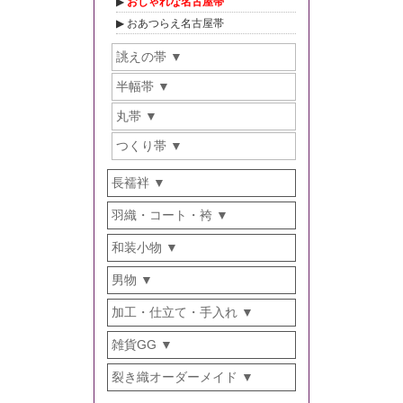
おしゃれな名古屋帯
おあつらえ名古屋帯
誂えの帯
半幅帯
丸帯
つくり帯
長襦袢
羽織・コート・袴
和装小物
男物
加工・仕立て・手入れ
雑貨GG
裂き織オーダーメイド