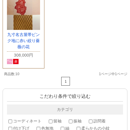
九寸名古屋帯ピン
ク地に赤い絞り薔
薇の花
308,000円
商品数:10
1ページ中1ページ
1
こだわり条件で絞り込む
カテゴリ
コーディネート
留袖
振袖
訪問着
付け下げ
色無地
紬
柔らかもの小紋