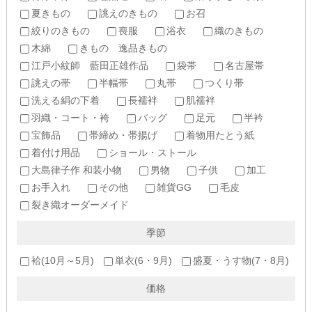
夏きもの
誂えのきもの
お召
絞りのきもの
喪服
浴衣
織のきもの
木綿
きもの 逸品きもの
江戸小紋師 藍田正雄作品
袋帯
名古屋帯
誂えの帯
半幅帯
丸帯
つくり帯
洗える絹の下着
長襦袢
肌襦袢
羽織・コート・袴
バッグ
足元
半衿
宝飾品
帯締め・帯揚げ
着物用たとう紙
着付け用品
ショール・ストール
大島律子作 和装小物
男物
子供
加工
お手入れ
その他
雑貨GG
毛皮
裂き織オーダーメイド
季節
袷(10月～5月)
単衣(6・9月)
盛夏・うす物(7・8月)
価格