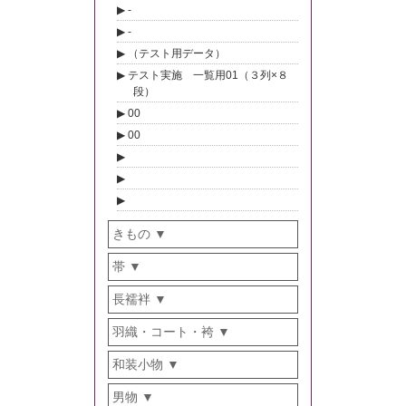
-
-
（テスト用データ）
テスト実施 一覧用01（３列×８
段）
00
00
きもの
帯
長襦袢
羽織・コート・袴
和装小物
男物