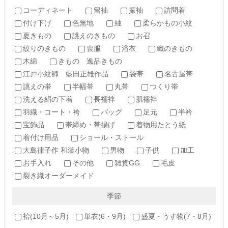
コーディネート
留袖
振袖
訪問着
付け下げ
色無地
紬
柔らかもの小紋
夏きもの
誂えのきもの
お召
絞りのきもの
喪服
浴衣
織のきもの
木綿
きもの 逸品きもの
江戸小紋師 藍田正雄作品
袋帯
名古屋帯
誂えの帯
半幅帯
丸帯
つくり帯
洗える絹の下着
長襦袢
肌襦袢
羽織・コート・袴
バッグ
足元
半衿
宝飾品
帯締め・帯揚げ
着物用たとう紙
着付け用品
ショール・ストール
大島律子作 和装小物
男物
子供
加工
お手入れ
その他
雑貨GG
毛皮
裂き織オーダーメイド
季節
袷(10月～5月)
単衣(6・9月)
盛夏・うす物(7・8月)