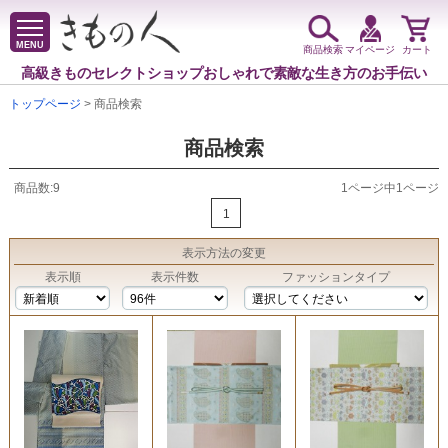
MENU
商品検索
マイページ
カート
高級きものセレクトショップ
おしゃれで素敵な生き方のお手伝い
トップページ
> 商品検索
商品検索
商品数:9
1ページ中1ページ
1
表示方法
の変更
表示順
表示件数
ファッションタイプ