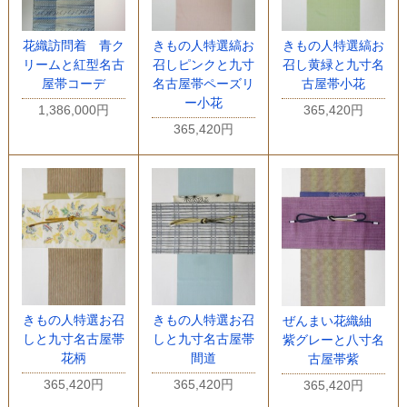
花織訪問着 青ク
きもの人特選縞お
きもの人特選縞お
リームと紅型名古
召しピンクと九寸
召し黄緑と九寸名
屋帯コーデ
名古屋帯ペーズリ
古屋帯小花
ー小花
1,386,000円
365,420円
365,420円
きもの人特選お召
きもの人特選お召
ぜんまい花織紬
しと九寸名古屋帯
しと九寸名古屋帯
紫グレーと八寸名
花柄
間道
古屋帯紫
365,420円
365,420円
365,420円