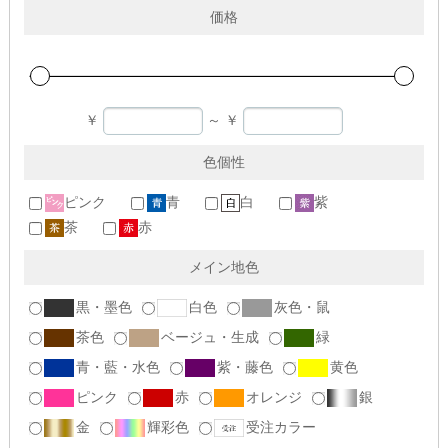
価格
￥
～
￥
色個性
ピンク
青
白
紫
茶
赤
メイン地色
黒・墨色
白色
灰色・鼠
茶色
ベージュ・生成
緑
青・藍・水色
紫・藤色
黄色
ピンク
赤
オレンジ
銀
金
輝彩色
受注カラー