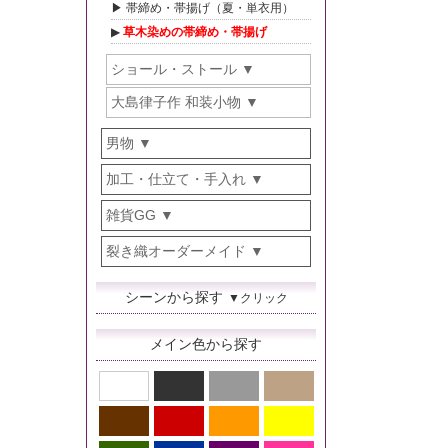
帯締め・帯揚げ（夏・単衣用）
草木染めの帯締め・帯揚げ
ショール・ストール
大島律子作 和装小物
男物
加工・仕立て・手入れ
雑貨GG
裂き織オーダーメイド
シーンから探す
▼クリック
メイン色から探す