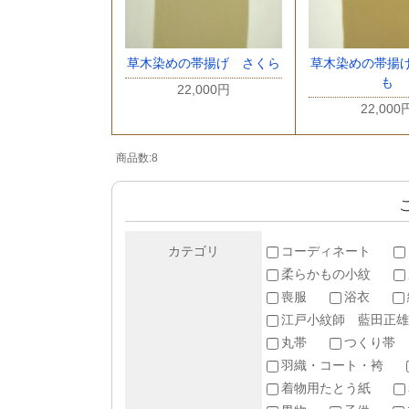
草木染めの帯揚げ さくら
草木染めの帯揚
も
22,000円
22,000
商品数:8
カテゴリ
コーディネート
柔らかもの小紋
喪服
浴衣
江戸小紋師 藍田正雄
丸帯
つくり帯
羽織・コート・袴
着物用たとう紙