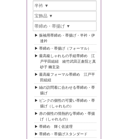
半衿
宝飾品
帯締め・帯揚げ
振袖用帯締め・帯揚げ・半衿・伊
達衿
帯締め・帯揚げ（フォーマル）
最高級しゃれもの手組帯締め 江
戸平田組紐 綾竹武田正倉院と真
砂子 幽玄染
最高級フォーマル帯締め 江戸平
田組紐
紬の訪問着に合わせる帯締め・帯
揚げ
ピンクの個性の可愛い帯締め・帯
揚げ（しゃれもの）
赤の個性の情熱的な帯締め・帯揚
げ（しゃれもの）
帯締め 輝く佐波理
帯締め・帯揚げスタンダード