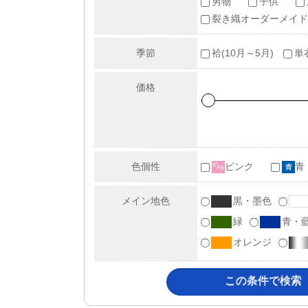
男物
子供
裂き織オーダーメイド
季節
袷(10月～5月)
単
価格
色個性
ピンク
青
メイン地色
黒・墨色
緑
青・
オレンジ