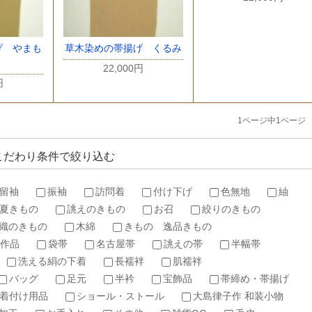
げ やまも
草木染めの帯揚げ くるみ
22,000円
円
1ページ中1ページ
こだわり条件で絞り込む
留袖
振袖
訪問着
付け下げ
色無地
紬
夏きもの
誂えのきもの
お召
絞りのきもの
織のきもの
木綿
きもの 逸品きもの
作品
袋帯
名古屋帯
誂えの帯
半幅帯
洗える絹の下着
長襦袢
肌襦袢
バッグ
足元
半衿
宝飾品
帯締め・帯揚げ
着付け用品
ショール・ストール
大島律子作 和装小物