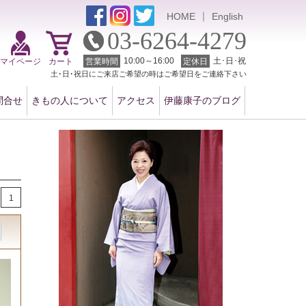
｜
HOME
English
03-6264-4279
10:00～16:00
土･日･祝
マイページ
カート
営業時間
定休日
土･日･祝日にご来店ご希望の時はご希望日をご連絡下さい
問合せ
きもの人について
アクセス
伊藤康子のブログ
1