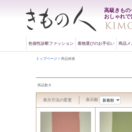
高級きもの
おしゃれで
色個性診断ファッション
着物選びのお手伝い
商品メ
トップページ
> 商品検索
商品数:8
表示順
表示方法
の変更