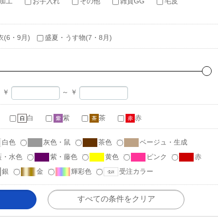
加工
お手入れ
その他
雑貨GG
毛皮
衣(6・9月)
盛夏・うす物(7・8月)
￥
～
￥
白
紫
茶
赤
白色
灰色・鼠
茶色
ベージュ・生成
藍・水色
紫・藤色
黄色
ピンク
赤
銀
金
輝彩色
受注カラー