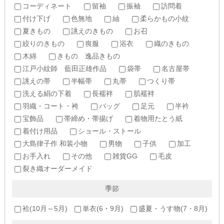
コーディネート
留袖
振袖
訪問着
付け下げ
色無地
紬
柔らかもの小紋
夏きもの
誂えのきもの
お召
絞りのきもの
喪服
浴衣
織のきもの
木綿
きもの 逸品きもの
江戸小紋師 藍田正雄作品
袋帯
名古屋帯
誂えの帯
半幅帯
丸帯
つくり帯
洗える絹の下着
長襦袢
肌襦袢
羽織・コート・袴
バッグ
足元
半衿
宝飾品
帯締め・帯揚げ
着物用たとう紙
着付け用品
ショール・ストール
大島律子作 和装小物
男物
子供
加工
お手入れ
その他
雑貨GG
毛皮
裂き織オーダーメイド
季節
袷(10月～5月)
単衣(6・9月)
盛夏・うす物(7・8月)