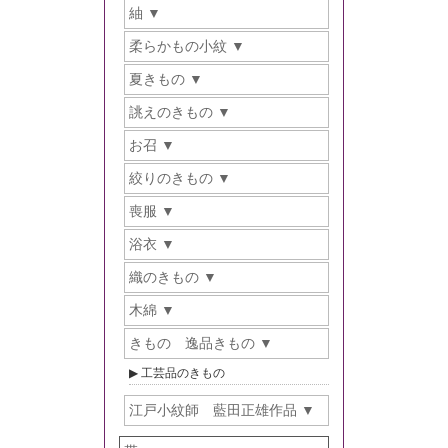
紬
柔らかもの小紋
夏きもの
誂えのきもの
お召
絞りのきもの
喪服
浴衣
織のきもの
木綿
きもの 逸品きもの
工芸品のきもの
江戸小紋師 藍田正雄作品