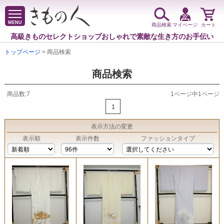
MENU
商品検索
マイページ
カート
高級きものセレクトショップ
おしゃれで素敵な生き方のお手伝い
トップページ
> 商品検索
商品検索
商品数:7
1ページ中1ページ
1
表示方法
の変更
表示順
表示件数
ファッションタイプ