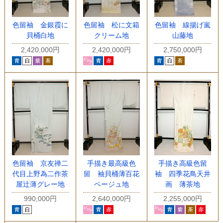
色留袖 金銀霞に
色留袖 松に文箱
色留袖 線揚げ嵐
貝桶白地
クリーム地
山藤地
2,420,000円
2,420,000円
2,750,000円
手描き最高級色
手描き高級色留
色留袖 京友禅二
留 袖貝桶薄百花
袖 四季花鳥天井
代目上野為二作茶
ベージュ地
画 薄茶地
屋辻薄グレー地
2,640,000円
2,255,000円
990,000円