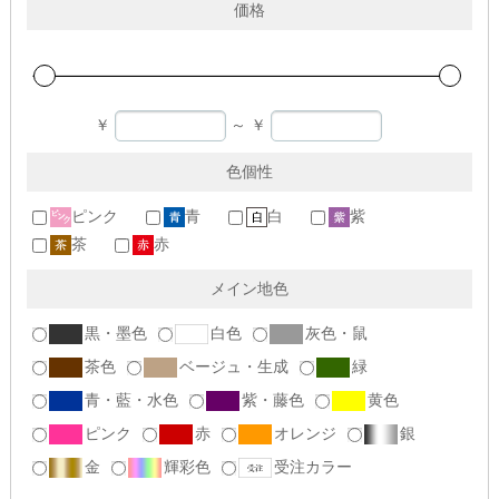
価格
￥
～
￥
色個性
ピンク
青
白
紫
茶
赤
メイン地色
黒・墨色
白色
灰色・鼠
茶色
ベージュ・生成
緑
青・藍・水色
紫・藤色
黄色
ピンク
赤
オレンジ
銀
金
輝彩色
受注カラー