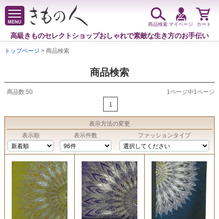
MENU
商品検索
マイページ
カート
高級きものセレクトショップ
おしゃれで素敵な生き方のお手伝い
トップページ
> 商品検索
商品検索
商品数:50
1ページ中1ページ
1
表示方法
の変更
表示順
表示件数
ファッションタイプ