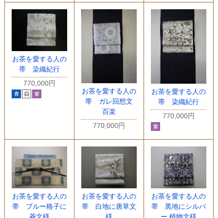
お茶を愛する人の
帯 染織紀行
770,000円
お茶を愛する人の
お茶を愛する人の
帯 ガレ回想文
帯 染織紀行
百楽
770,000円
770,000円
お茶を愛する人の
お茶を愛する人の
お茶を愛する人の
帯 ブルー格子に
帯 白地に唐草文
帯 黒地にシルバ
菱文様
様
ー 植物文様