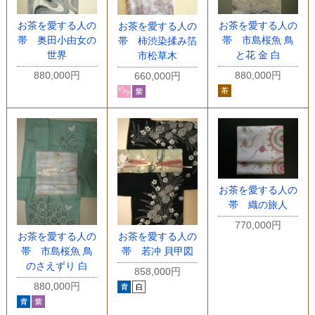
お茶を愛する人の
お茶を愛する人の
お茶を愛する人の
帯 奥田小由女の
帯 市島桜魚 鳥
帯 柿渋染揉み箔
世界
と花 金 白
市松草木
880,000円
880,000円
660,000円
お茶を愛する人の
帯 織の旅人
770,000円
お茶を愛する人の
お茶を愛する人の
帯 市島桜魚 鳥
帯 若冲 貝甲図
のさえずり 白
858,000円
880,000円