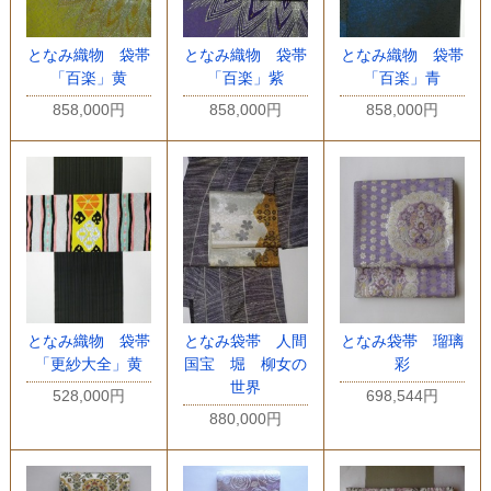
となみ織物 袋帯
となみ織物 袋帯
となみ織物 袋帯
「百楽」黄
「百楽」紫
「百楽」青
858,000円
858,000円
858,000円
となみ織物 袋帯
となみ袋帯 人間
となみ袋帯 瑠璃
「更紗大全」黄
国宝 堀 柳女の
彩
世界
528,000円
698,544円
880,000円