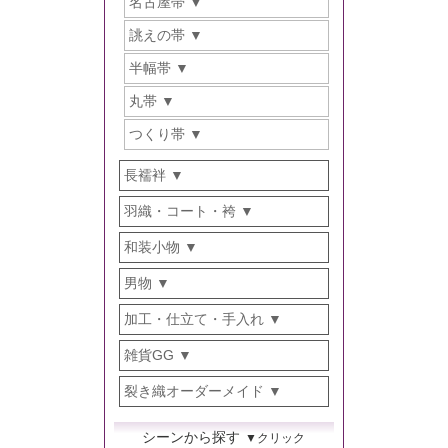
名古屋帯
誂えの帯
半幅帯
丸帯
つくり帯
長襦袢
羽織・コート・袴
和装小物
男物
加工・仕立て・手入れ
雑貨GG
裂き織オーダーメイド
シーンから探す
▼クリック