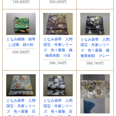
748,000円
550,000円
となみ織物 袋帯
となみ袋帯 人間
となみ袋帯 人間
しぼ織 緑の松
国宝・作家シリー
国宝・作家シリー
ズ 色々薔薇 織
ズ 色々薔薇 織
506,000円
物美術館 小豆
物美術館 グレー
586,740円
586,740円
となみ袋帯 人間
となみ袋帯 人間
国宝・作家シリー
国宝・作家シリー
ズ 色々薔薇 百
ズ 色々薔薇 百