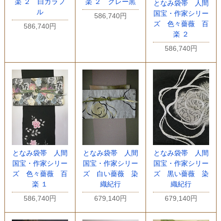
楽 ２ 白カラフ
楽 ２ グレー黒
となみ袋帯 人間
ル
国宝・作家シリー
586,740円
ズ 色々薔薇 百
586,740円
楽 ２
586,740円
となみ袋帯 人間
となみ袋帯 人間
となみ袋帯 人間
国宝・作家シリー
国宝・作家シリー
国宝・作家シリー
ズ 色々薔薇 百
ズ 白い薔薇 染
ズ 黒い薔薇 染
楽 １
織紀行
織紀行
586,740円
679,140円
679,140円