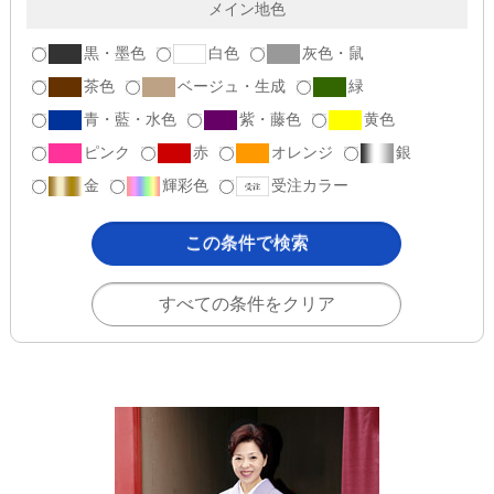
メイン地色
黒・墨色
白色
灰色・鼠
茶色
ベージュ・生成
緑
青・藍・水色
紫・藤色
黄色
ピンク
赤
オレンジ
銀
金
輝彩色
受注カラー