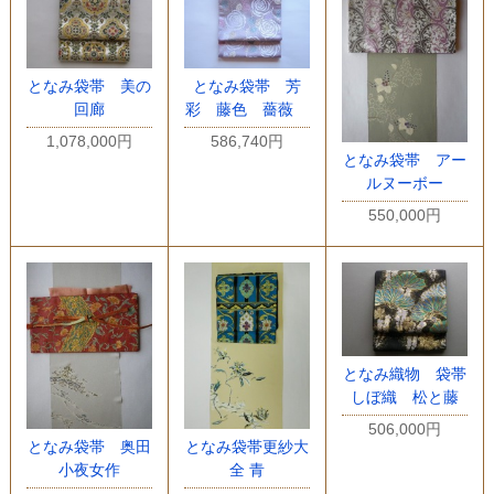
となみ袋帯 美の
となみ袋帯 芳
回廊
彩 藤色 薔薇
1,078,000円
586,740円
となみ袋帯 アー
ルヌーボー
550,000円
となみ織物 袋帯
しぼ織 松と藤
506,000円
となみ袋帯 奥田
となみ袋帯更紗大
小夜女作
全 青