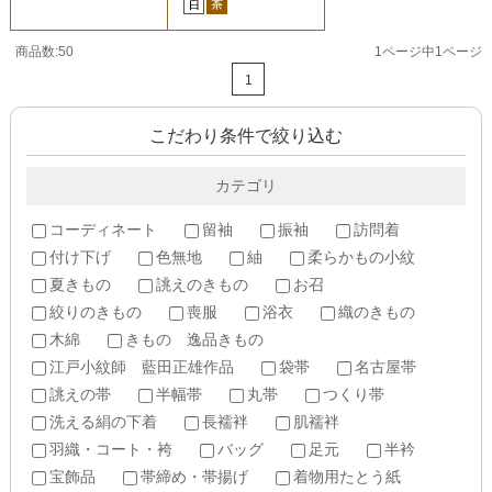
商品数:50
1ページ中1ページ
1
こだわり条件で絞り込む
カテゴリ
コーディネート
留袖
振袖
訪問着
付け下げ
色無地
紬
柔らかもの小紋
夏きもの
誂えのきもの
お召
絞りのきもの
喪服
浴衣
織のきもの
木綿
きもの 逸品きもの
江戸小紋師 藍田正雄作品
袋帯
名古屋帯
誂えの帯
半幅帯
丸帯
つくり帯
洗える絹の下着
長襦袢
肌襦袢
羽織・コート・袴
バッグ
足元
半衿
宝飾品
帯締め・帯揚げ
着物用たとう紙