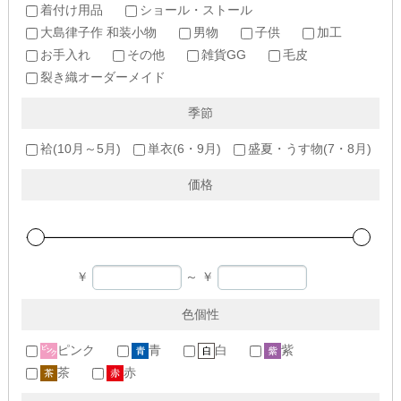
着付け用品
ショール・ストール
大島律子作 和装小物
男物
子供
加工
お手入れ
その他
雑貨GG
毛皮
裂き織オーダーメイド
季節
袷(10月～5月)
単衣(6・9月)
盛夏・うす物(7・8月)
価格
￥
～
￥
色個性
ピンク
青
白
紫
茶
赤