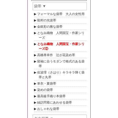
袋帯
フォーマルな袋帯 大人の女性用
龍村の光波帯
金銀彩の雅な袋帯
となみ織物 人間国宝・作家シリ
ーズ
となみ織物 人間国宝・作家シリ
ーズ②
高橋孝幸作 辻が花染め帯
留袖に合うモダンで格式のある袋
帯
佐波理（さはり）キラキラ輝く袋
帯と丸帯
単衣・夏袋帯
染めの袋帯
最高級手織り本袋帯
紬訪問着にあわせる袋帯
おしゃれな袋帯