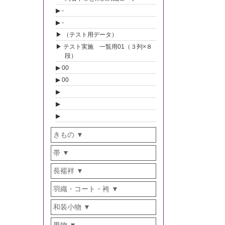
-
-
（テスト用データ）
テスト実施 一覧用01（３列×８
段）
00
00
きもの
帯
長襦袢
羽織・コート・袴
和装小物