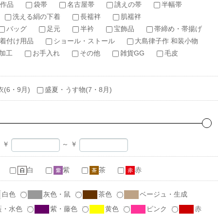
作品
袋帯
名古屋帯
誂えの帯
半幅帯
洗える絹の下着
長襦袢
肌襦袢
バッグ
足元
半衿
宝飾品
帯締め・帯揚げ
着付け用品
ショール・ストール
大島律子作 和装小物
加工
お手入れ
その他
雑貨GG
毛皮
衣(6・9月)
盛夏・うす物(7・8月)
￥
～
￥
白
紫
茶
赤
白色
灰色・鼠
茶色
ベージュ・生成
藍・水色
紫・藤色
黄色
ピンク
赤