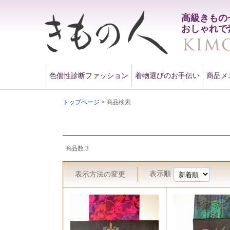
高級きもの
おしゃれで
色個性診断ファッション
着物選びのお手伝い
商品メ
トップページ
> 商品検索
商品数:3
表示順
表示方法
の変更