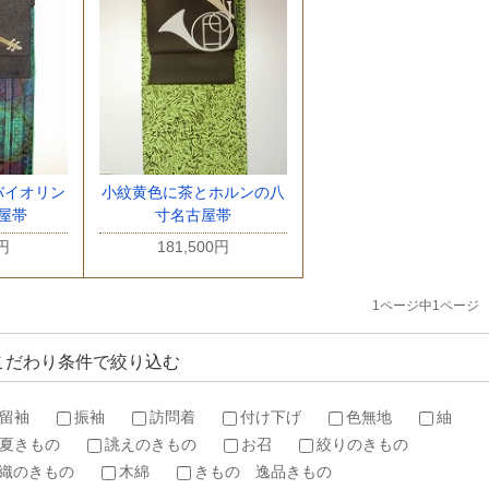
バイオリン
小紋黄色に茶とホルンの八
屋帯
寸名古屋帯
0円
181,500円
1ページ中1ページ
こだわり条件で絞り込む
留袖
振袖
訪問着
付け下げ
色無地
紬
夏きもの
誂えのきもの
お召
絞りのきもの
織のきもの
木綿
きもの 逸品きもの