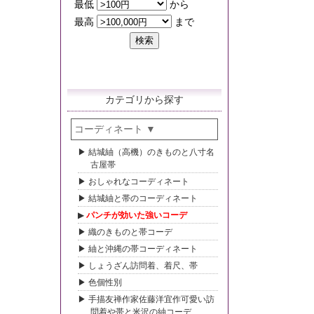
カテゴリから探す
コーディネート
結城紬（高機）のきものと八寸名
古屋帯
おしゃれなコーディネート
結城紬と帯のコーディネート
パンチが効いた強いコーデ
織のきものと帯コーデ
紬と沖縄の帯コーディネート
しょうざん訪問着、着尺、帯
色個性別
手描友禅作家佐藤洋宜作可愛い訪
問着や帯と米沢の紬コーデ