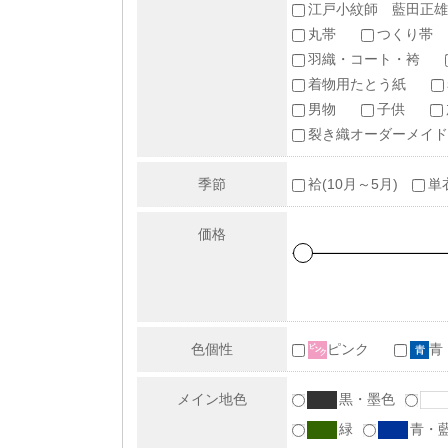
江戸小紋師 藍田正雄
丸帯
つくり帯
羽織・コート・袴
着物用たとう紙
男物
子供
裂き織オーダーメイド
季節
袷(10月～5月)
単
価格
色個性
ピンク
青
メイン地色
黒・墨色
緑
青・