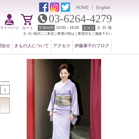
｜
HOME
English
03-6264-4279
10:00～16:00
土･日･祝
マイページ
カート
営業時間
定休日
土･日･祝日にご来店ご希望の時はご希望日をご連絡下さい
問合せ
きもの人について
アクセス
伊藤康子のブログ
1