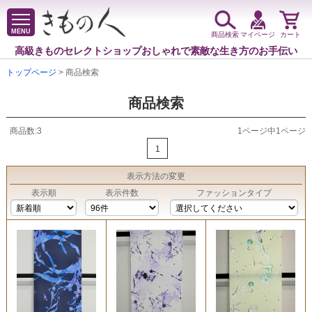
MENU
商品検索
マイページ
カート
高級きものセレクトショップ
おしゃれで素敵な生き方のお手伝い
トップページ
> 商品検索
商品検索
商品数:3
1ページ中1ページ
1
表示方法
の変更
表示順
表示件数
ファッションタイプ