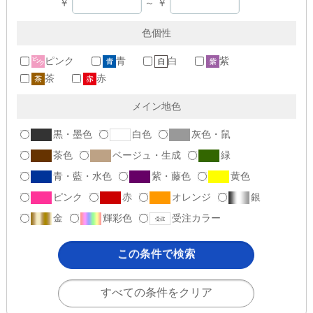
￥
～
￥
色個性
ピンク
青
白
紫
茶
赤
メイン地色
黒・墨色
白色
灰色・鼠
茶色
ベージュ・生成
緑
青・藍・水色
紫・藤色
黄色
ピンク
赤
オレンジ
銀
金
輝彩色
受注カラー