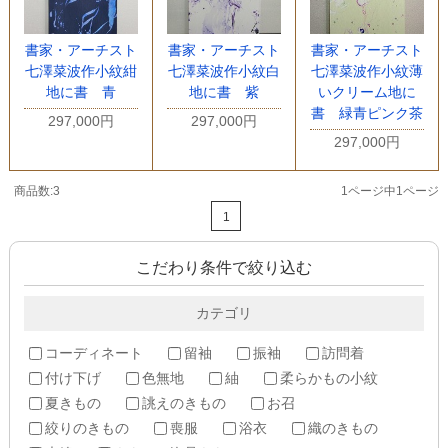
書家・アーチスト
書家・アーチスト
書家・アーチスト
七澤菜波作小紋紺
七澤菜波作小紋白
七澤菜波作小紋薄
地に書 青
地に書 紫
いクリーム地に
書 緑青ピンク茶
297,000円
297,000円
297,000円
商品数:3
1ページ中1ページ
1
こだわり条件で絞り込む
カテゴリ
コーディネート
留袖
振袖
訪問着
付け下げ
色無地
紬
柔らかもの小紋
夏きもの
誂えのきもの
お召
絞りのきもの
喪服
浴衣
織のきもの