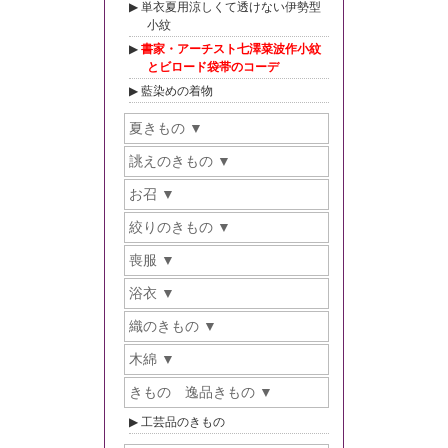
単衣夏用涼しくて透けない伊勢型
小紋
書家・アーチスト七澤菜波作小紋
とビロード袋帯のコーデ
藍染めの着物
夏きもの
誂えのきもの
お召
絞りのきもの
喪服
浴衣
織のきもの
木綿
きもの 逸品きもの
工芸品のきもの