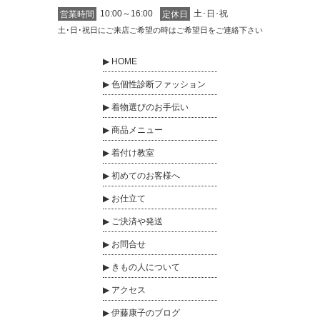
10:00～16:00
土･日･祝
営業時間
定休日
土･日･祝日にご来店ご希望の時はご希望日をご連絡下さい
HOME
色個性診断ファッション
着物選びのお手伝い
商品メニュー
着付け教室
初めてのお客様へ
お仕立て
ご決済や発送
お問合せ
きもの人について
アクセス
伊藤康子のブログ