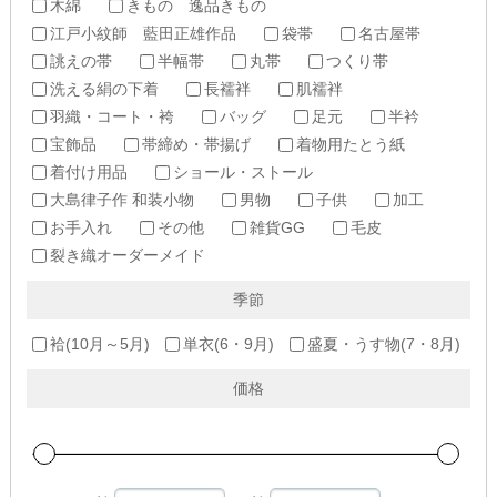
木綿
きもの 逸品きもの
江戸小紋師 藍田正雄作品
袋帯
名古屋帯
誂えの帯
半幅帯
丸帯
つくり帯
洗える絹の下着
長襦袢
肌襦袢
羽織・コート・袴
バッグ
足元
半衿
宝飾品
帯締め・帯揚げ
着物用たとう紙
着付け用品
ショール・ストール
大島律子作 和装小物
男物
子供
加工
お手入れ
その他
雑貨GG
毛皮
裂き織オーダーメイド
季節
袷(10月～5月)
単衣(6・9月)
盛夏・うす物(7・8月)
価格