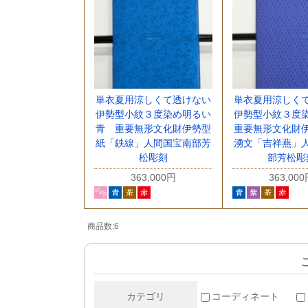
単衣夏用涼しくて透けない
単衣夏用涼しく
伊勢型小紋３度染め明るい
伊勢型小紋３度
青 重要無形文化財伊勢型
重要無形文化財
紙「鉄線」人間国宝南部芳
湧文「吉祥燕」
松彫刻
部芳松彫
363,000円
363,00
商品数:6
カテゴリ
コーディネート