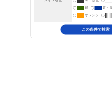
メイン地色
黒・墨色
緑
青・
オレンジ