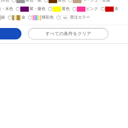
白色
灰色・鼠
茶色
ベージュ・生成
藍・水色
紫・藤色
黄色
ピンク
赤
銀
金
輝彩色
受注カラー