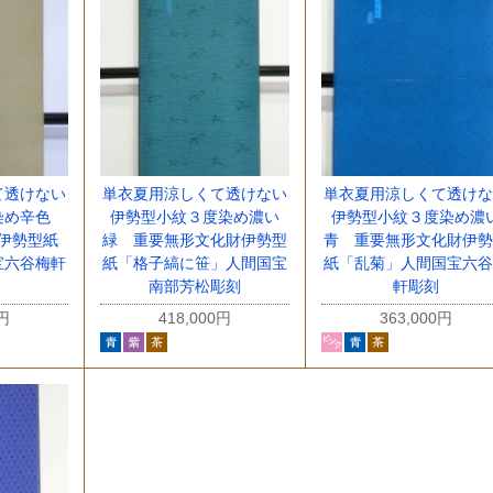
て透けない
単衣夏用涼しくて透けない
単衣夏用涼しくて透けな
染め辛色
伊勢型小紋３度染め濃い
伊勢型小紋３度染め濃
伊勢型紙
緑 重要無形文化財伊勢型
青 重要無形文化財伊勢
宝六谷梅軒
紙「格子縞に笹」人間国宝
紙「乱菊」人間国宝六谷
南部芳松彫刻
軒彫刻
0円
418,000円
363,000円