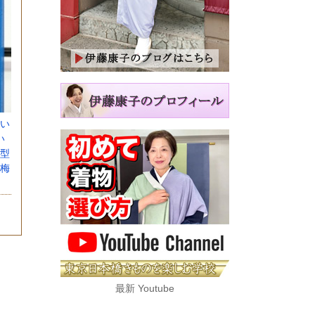
い
い
型
梅
最新 Youtube