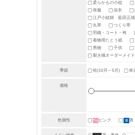
柔らかもの小紋
喪服
浴衣
江戸小紋師 藍田正雄
丸帯
つくり帯
羽織・コート・袴
着物用たとう紙
男物
子供
裂き織オーダーメイド
季節
袷(10月～5月)
単
価格
色個性
ピンク
青