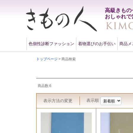
高級きもの
おしゃれで
色個性診断ファッション
着物選びのお手伝い
商品メ
トップページ
> 商品検索
商品数:6
表示順
表示方法
の変更