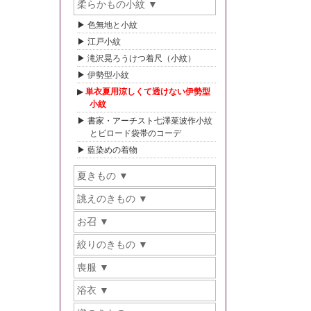
柔らかもの小紋
色無地と小紋
江戸小紋
滝沢晃ろうけつ着尺（小紋）
伊勢型小紋
単衣夏用涼しくて透けない伊勢型
小紋
書家・アーチスト七澤菜波作小紋
とビロード袋帯のコーデ
藍染めの着物
夏きもの
誂えのきもの
お召
絞りのきもの
喪服
浴衣