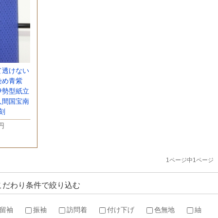
て透けない
染め青紫
伊勢型紙立
人間国宝南
刻
0円
1ページ中1ページ
こだわり条件で絞り込む
留袖
振袖
訪問着
付け下げ
色無地
紬