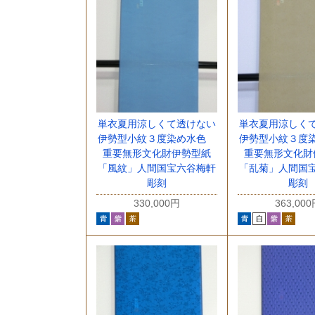
単衣夏用涼しくて透けない
単衣夏用涼しく
伊勢型小紋３度染め水色
伊勢型小紋３度
重要無形文化財伊勢型紙
重要無形文化財
「風紋」人間国宝六谷梅軒
「乱菊」人間国
彫刻
彫刻
330,000円
363,00