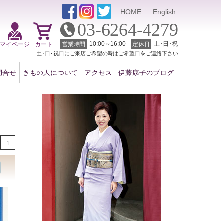
｜
HOME
English
03-6264-4279
10:00～16:00
土･日･祝
マイページ
カート
営業時間
定休日
土･日･祝日にご来店ご希望の時はご希望日をご連絡下さい
問合せ
きもの人について
アクセス
伊藤康子のブログ
1