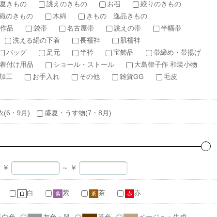
夏きもの
誂えのきもの
お召
絞りのきもの
織のきもの
木綿
きもの 逸品きもの
作品
袋帯
名古屋帯
誂えの帯
半幅帯
洗える絹の下着
長襦袢
肌襦袢
バッグ
足元
半衿
宝飾品
帯締め・帯揚げ
着付け用品
ショール・ストール
大島律子作 和装小物
加工
お手入れ
その他
雑貨GG
毛皮
衣(6・9月)
盛夏・うす物(7・8月)
￥
～
￥
白
紫
茶
赤