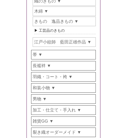
織のきもの
木綿
きもの 逸品きもの
工芸品のきもの
江戸小紋師 藍田正雄作品
帯
長襦袢
羽織・コート・袴
和装小物
男物
加工・仕立て・手入れ
雑貨GG
裂き織オーダーメイド