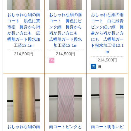
おしゃれな絹の雨
おしゃれな絹の雨
おしゃれな絹の雨
コート 肌色に茶
コート 黄色にピ
コート 白に緑青
市松 長身から裄
ンク縞 長身から
ピンク細い縞 長
が長い方にも 広
裄が長い方にも
身から裄が長い方
幅旭ガード撥水加
広幅旭ガード撥水
にも 広幅旭ガー
工済12.1m
加工済12.1m
ド撥水加工済12.1
m
214,500円
214,500円
214,500円
おしゃれな絹の雨
雨コートピンクと
雨コート明るいピ