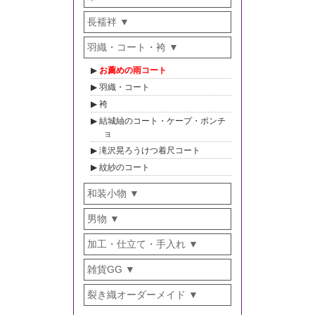
長襦袢
羽織・コート・袴
お薦めの雨コート
羽織・コート
袴
結城紬のコート・ケープ・ポンチ
ョ
滝沢晃ろうけつ着尺コート
紋紗のコート
和装小物
男物
加工・仕立て・手入れ
雑貨GG
裂き織オーダーメイド