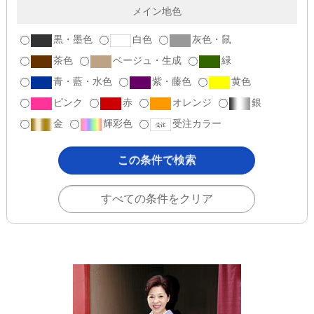
メイン地色
黒・墨色
白色
灰色・鼠
茶色
ベージュ・生成
緑
青・藍・水色
紫・藤色
黄色
ピンク
赤
オレンジ
銀
金
輝彩色
受注カラー