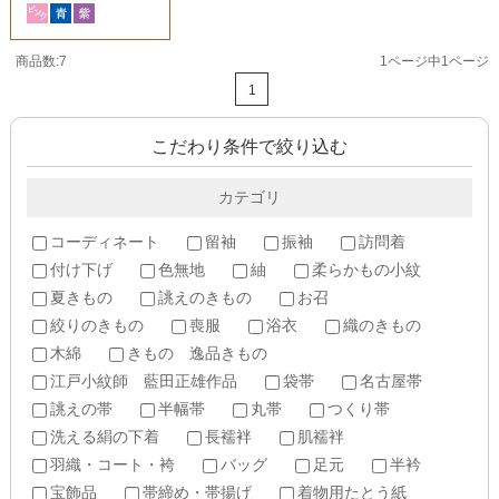
商品数:7
1ページ中1ページ
1
こだわり条件で絞り込む
カテゴリ
コーディネート
留袖
振袖
訪問着
付け下げ
色無地
紬
柔らかもの小紋
夏きもの
誂えのきもの
お召
絞りのきもの
喪服
浴衣
織のきもの
木綿
きもの 逸品きもの
江戸小紋師 藍田正雄作品
袋帯
名古屋帯
誂えの帯
半幅帯
丸帯
つくり帯
洗える絹の下着
長襦袢
肌襦袢
羽織・コート・袴
バッグ
足元
半衿
宝飾品
帯締め・帯揚げ
着物用たとう紙