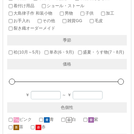
着付け用品
ショール・ストール
大島律子作 和装小物
男物
子供
加工
お手入れ
その他
雑貨GG
毛皮
裂き織オーダーメイド
季節
袷(10月～5月)
単衣(6・9月)
盛夏・うす物(7・8月)
価格
￥
～
￥
色個性
ピンク
青
白
紫
茶
赤