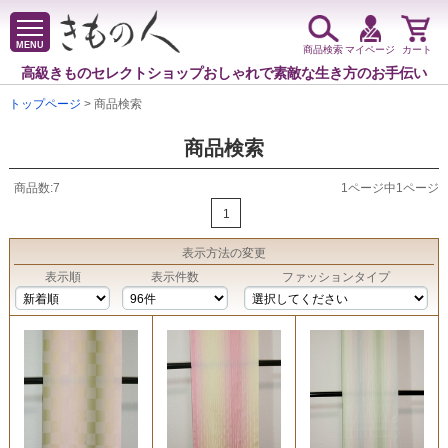
MENU
商品検索
マイページ
カート
高級きものセレクトショップ
おしゃれで素敵な生き方のお手伝い
トップページ
> 商品検索
商品検索
商品数:7
1ページ中1ページ
1
表示方法
の変更
表示順
表示件数
ファッションタイプ