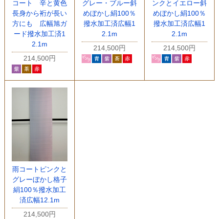
コート 辛と黄色
グレー・ブルー斜
ンクとイエロー斜
長身から裄が長い
めぼかし絹100％
めぼかし絹100％
方にも 広幅旭ガ
撥水加工済広幅1
撥水加工済広幅1
ード撥水加工済1
2.1m
2.1m
2.1m
214,500円
214,500円
214,500円
雨コートピンクと
グレーぼかし格子
絹100％撥水加工
済広幅12.1m
214,500円