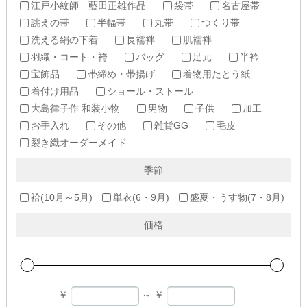
江戸小紋師 藍田正雄作品
袋帯
名古屋帯
誂えの帯
半幅帯
丸帯
つくり帯
洗える絹の下着
長襦袢
肌襦袢
羽織・コート・袴
バッグ
足元
半衿
宝飾品
帯締め・帯揚げ
着物用たとう紙
着付け用品
ショール・ストール
大島律子作 和装小物
男物
子供
加工
お手入れ
その他
雑貨GG
毛皮
裂き織オーダーメイド
季節
袷(10月～5月)
単衣(6・9月)
盛夏・うす物(7・8月)
価格
￥
～
￥