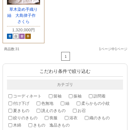
草木染め手織り
紬 大島律子作
さくら
1,320,000円
商品数:31
1ページ中1ページ
1
こだわり条件で絞り込む
カテゴリ
コーディネート
留袖
振袖
訪問着
付け下げ
色無地
紬
柔らかもの小紋
夏きもの
誂えのきもの
お召
絞りのきもの
喪服
浴衣
織のきもの
木綿
きもの 逸品きもの