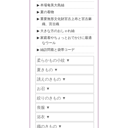
本場奄美大島紬
夏の着物
重要無形文化財宮古上布と宮古麻
織、宮古織
大きな方のおしゃれ紬
家庭着やちょっとおでかけに最適
なウール
紬訪問着と袋帯コーデ
柔らかもの小紋
夏きもの
誂えのきもの
お召
絞りのきもの
喪服
浴衣
織のきもの