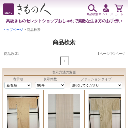
MENU
商品検索
マイページ
カート
高級きものセレクトショップ
おしゃれで素敵な生き方のお手伝い
トップページ
> 商品検索
商品検索
商品数:31
1ページ中1ページ
1
表示方法
の変更
表示順
表示件数
ファッションタイプ