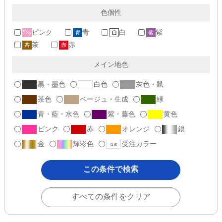
色個性
ピンク
青
白
紫
茶
赤
メイン地色
黒・墨色
白色
灰色・鼠
茶色
ベージュ・生成
緑
青・藍・水色
紫・藤色
黄色
ピンク
赤
オレンジ
銀
金
輝彩色
受注カラー