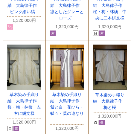
紬 大島律子作
紬 大島律子作
紬 大島律子作
ピンク細い縞 _
凛としたグレーと
桜・梅・林檎 中
ローズ _
央に二本絣文様
1,320,000円
1,320,000円
1,320,000円
草木染め手織り
草木染め手織り
草木染め手織り
紬 大島律子作
紬 大島律子作
紬 大島律子作
桜・梅・林檎 左
紫と白 花びら・
梅と桜
右に絣文様
蝶々・葉の連なり
1,320,000円
_
1,320,000円
1,320,000円