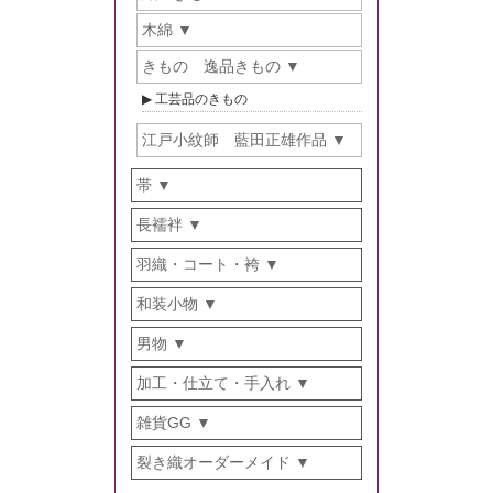
木綿
きもの 逸品きもの
工芸品のきもの
江戸小紋師 藍田正雄作品
帯
長襦袢
羽織・コート・袴
和装小物
男物
加工・仕立て・手入れ
雑貨GG
裂き織オーダーメイド