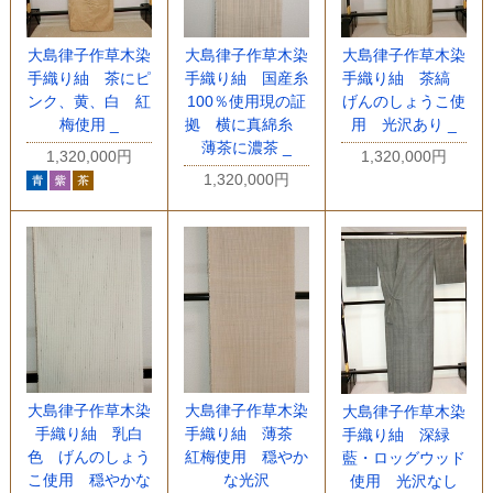
大島律子作草木染
大島律子作草木染
大島律子作草木染
手織り紬 茶にピ
手織り紬 国産糸
手織り紬 茶縞
ンク、黄、白 紅
100％使用現の証
げんのしょうこ使
梅使用 _
拠 横に真綿糸
用 光沢あり _
薄茶に濃茶 _
1,320,000円
1,320,000円
1,320,000円
大島律子作草木染
大島律子作草木染
大島律子作草木染
手織り紬 乳白
手織り紬 薄茶
手織り紬 深緑
色 げんのしょう
紅梅使用 穏やか
藍・ロッグウッド
こ使用 穏やかな
な光沢
使用 光沢なし