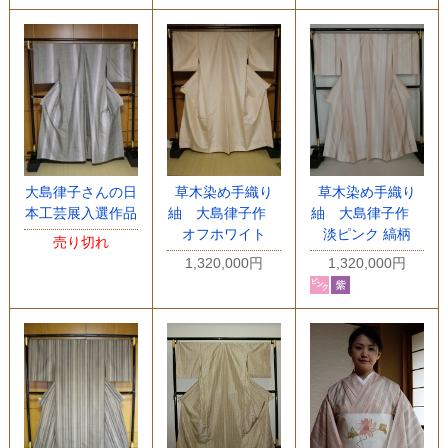
大島律子さんの日
草木染め手織り
草木染め手織り
本工芸展入選作品
紬 大島律子作
紬 大島律子作
オフホワイト
淡ピンク 縞柄
売り切れ
1,320,000円
1,320,000円