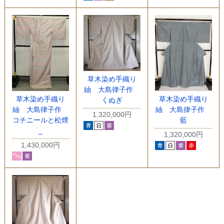
草木染め手織り
紬 大島律子作
草木染め手織り
草木染め手織り
くぬぎ
紬 大島律子作
紬 大島律子作
1,320,000円
コチニールと松煙
藍
_
1,320,000円
1,430,000円