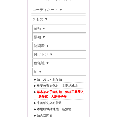
コーディネート
きもの
留袖
振袖
訪問着
付け下げ
色無地
紬
紬 おしゃれな紬
重要無形文化財 本場結城紬
草木染め手織り紬 伝統工芸展入
選作家 大島律子作
牛首紬先染め着尺
本場結城紬地機 色無地
紬の訪問着