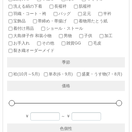
洗える絹の下着
長襦袢
肌襦袢
羽織・コート・袴
バッグ
足元
半衿
宝飾品
帯締め・帯揚げ
着物用たとう紙
着付け用品
ショール・ストール
大島律子作 和装小物
男物
子供
加工
お手入れ
その他
雑貨GG
毛皮
裂き織オーダーメイド
季節
袷(10月～5月)
単衣(6・9月)
盛夏・うす物(7・8月)
価格
￥
～
￥
色個性