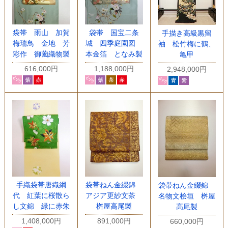
袋帯 雨山 加賀
袋帯 国宝二条
手描き高級黒留
梅瑞鳥 金地 芳
城 四季庭園図
袖 松竹梅に鶴、
彩作 御薗織物製
本金箔 となみ製
亀甲
616,000円
1,188,000円
2,948,000円
手織袋帯唐織綱
袋帯ねん金綴錦
袋帯ねん金綴錦
代 紅葉に桜散ら
アジア更紗文茶
名物文桧垣 桝屋
し文錦 緑に赤朱
桝屋高尾製
高尾製
1,408,000円
891,000円
660,000円