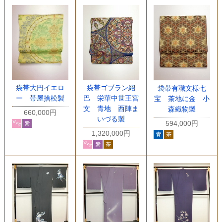
袋帯大円イエロ
袋帯ゴブラン紹
袋帯有職文様七
ー 帯屋捨松製
巴 栄華中世王宮
宝 茶地に金 小
文 青地 西陣ま
森織物製
660,000円
いづる製
594,000円
1,320,000円