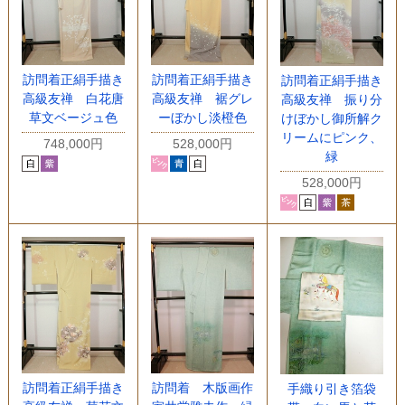
訪問着正絹手描き
訪問着正絹手描き
訪問着正絹手描き
高級友禅 白花唐
高級友禅 裾グレ
高級友禅 振り分
草文ベージュ色
ーぼかし淡橙色
けぼかし御所解ク
リームにピンク、
748,000円
528,000円
緑
528,000円
訪問着正絹手描き
訪問着 木版画作
手織り引き箔袋