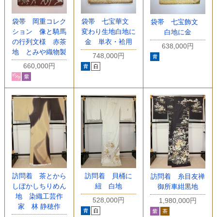
袋帯 岡重コレク
袋帯 七宝華文
袋帯 七宝飾文
ション 像と騎馬
変わり生地白地に
白地に金
の行列文様 赤茶
金 単衣・袷用
638,000円
地 とみや織物製
748,000円
660,000円
訪問着 茶とから
訪問着 貝桶に
訪問着 糸目友禅
しぼかしちりめん
紐 白地
御所車紺黒地
地 染織工芸作
528,000円
1,980,000円
家 林 静穂作