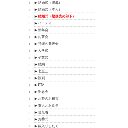
結婚式（親戚）
結婚式（本人）
結婚式（勤務先の部下）
パーティ
新年会
お茶会
邦楽の発表会
入学式
卒業式
結納
七五三
観劇
PTA
謝恩会
お茶のお稽古
友人とお食事
普段着
お葬式
嫁入りしたく