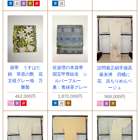
袋帯 うすはた
佐波理の本袋帯
訪問着正絹手描高
錦 草原の艶 花
国宝甲冑紋友 シ
級友禅 貝桶に
文様グレー地 万
ルバーブルー
花 浜ちりめんベ
勝製
裏：青緑茶グレー
ージュ
462,000円
1,870,000円
968,000円