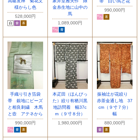
高級友禅 菊花文
家井堂雅夫作 緑
帯 白い馬と花
様からし色
金糸生地に山中の
990,000円
馬
528,000円
1,089,000円
手織り引き箔袋
本疋田（ほんびっ
振袖辻が花絞り
帯 銀地にビーズ
た）絞り有栖川黒
赤茶金通し地 37
と相良刺繍 木馬
地訪問着 幅37c
cm（９寸７分）
と壺 アテネから
m（９寸８分）
幅
990,000円
1,980,000円
880,000円