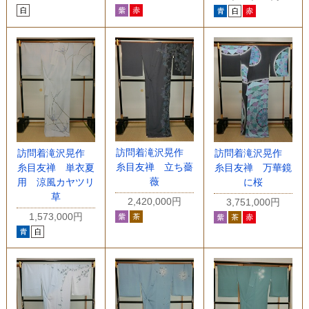
訪問着滝沢晃作
訪問着滝沢晃作
訪問着滝沢晃作
糸目友禅 立ち薔
糸目友禅 単衣夏
糸目友禅 万華鏡
薇
用 涼風カヤツリ
に桜
草
2,420,000円
3,751,000円
1,573,000円