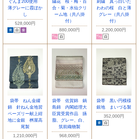
繍花 桜・梅・百
ぐんま200使用
刺繍 真っ白いた
合・菊・水仙クリ
薄グレーに霞ぼか
わわの桜 白と薄
ーム地（共八掛
し
グレー（共八掛
付）
付）
528,000円
880,000円
2,200,000円
袋帯 ねん金綴
袋帯 佐賀錦 鍋
袋帯 黒い円模様
錦 針ねん金地習
島錦 内閣総理大
銀地 まいづる製
ペーズリー献上紺
臣賞受賞作品 臙
352,000円
地に金銀 桝屋高
脂、グレー、白、
尾製
筑前織物製
1,210,000円
968,000円