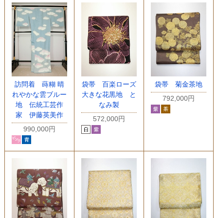
訪問着 蒔糊 晴
袋帯 百楽ローズ
袋帯 菊金茶地
れやかな雲ブルー
大きな花黒地 と
792,000円
地 伝統工芸作
なみ製
家 伊藤英美作
572,000円
990,000円