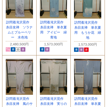
訪問着滝沢晃作
訪問着滝沢晃作
訪問着滝沢晃作
糸目友禅 ソラナ
糸目友禅 単衣夏
糸目友禅 単衣夏
ムとブルーベリ
用 アイビー 緑
用 もうか花 緑
ー 水色地
青地
地
2,480,500円
1,573,000円
1,573,000円
訪問着滝沢晃作
訪問着滝沢晃作
訪問着滝沢晃作
糸目友禅 風のサ
糸目友禅 実りの
糸目友禅 単衣夏