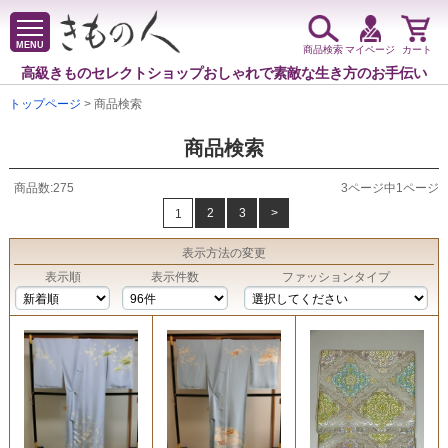
MENU
商品検索
マイページ
カート
高級きものセレクトショップ
おしゃれで素敵な生き方のお手伝い
トップページ
> 商品検索
商品検索
商品数:275
3ページ中1ページ
2
3
>
1
表示方法
の変更
表示順
表示件数
ファッションタイプ