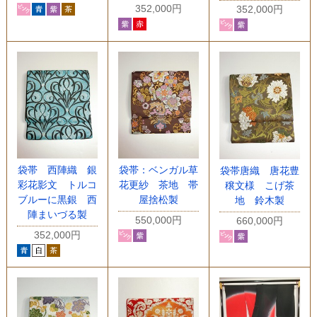
352,000円
352,000円
袋帯 西陣織 銀
袋帯：ベンガル草
袋帯唐織 唐花豊
彩花影文 トルコ
花更紗 茶地 帯
穣文様 こげ茶
ブルーに黒銀 西
屋捨松製
地 鈴木製
陣まいづる製
550,000円
660,000円
352,000円