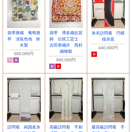
袋帯唐織 葡萄唐
袋帯 博多織佐賀
単衣訪問着 円模
草 淡鼠色地 鈴
錦 伝統工芸士
様赤黒
木製
吉田香織作 西村
440,000円
織物製
660,000円
660,000円
高級訪問着 手刺
訪問着 純国産糸
最高級訪問着 手