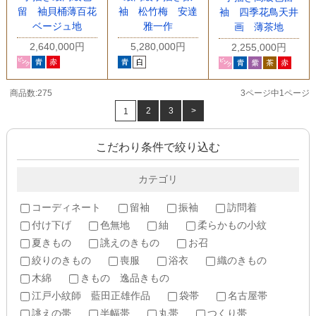
留 袖貝桶薄百花
袖 松竹梅 安達
袖 四季花鳥天井
ベージュ地
雅一作
画 薄茶地
2,640,000円
5,280,000円
2,255,000円
商品数:275
3ページ中1ページ
2
3
>
1
こだわり条件で絞り込む
カテゴリ
コーディネート
留袖
振袖
訪問着
付け下げ
色無地
紬
柔らかもの小紋
夏きもの
誂えのきもの
お召
絞りのきもの
喪服
浴衣
織のきもの
木綿
きもの 逸品きもの
江戸小紋師 藍田正雄作品
袋帯
名古屋帯
誂えの帯
半幅帯
丸帯
つくり帯