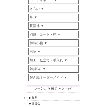
コーディネート
きもの
帯
長襦袢
羽織・コート・袴
和装小物
男物
加工・仕立て・手入れ
雑貨GG
裂き織オーダーメイド
シーンから探す
▼クリック
叙勲
園遊会