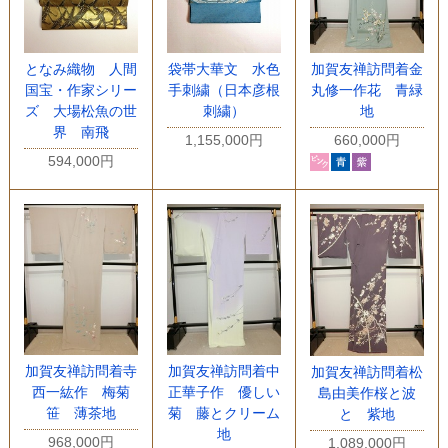
となみ織物 人間
袋帯大華文 水色
加賀友禅訪問着金
国宝・作家シリー
手刺繍（日本彦根
丸修一作花 青緑
ズ 大場松魚の世
刺繍）
地
界 南飛
1,155,000円
660,000円
594,000円
加賀友禅訪問着寺
加賀友禅訪問着中
加賀友禅訪問着松
西一紘作 梅菊
正華子作 優しい
島由美作桜と波
笹 薄茶地
菊 藤とクリーム
と 紫地
地
968,000円
1,089,000円