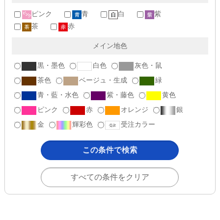
ピンク
青
白
紫
茶
赤
メイン地色
黒・墨色
白色
灰色・鼠
茶色
ベージュ・生成
緑
青・藍・水色
紫・藤色
黄色
ピンク
赤
オレンジ
銀
金
輝彩色
受注カラー