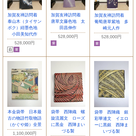
加賀友禅訪問着
加賀友禅訪問着
加賀友禅訪問着
泰山木（タイサン
唐草文藤色地 太
葡萄唐草紫地 多
ボク）紺墨色地
田昌伸作
崎元人作
小田美知代作
528,000円
528,000円
528,000円
本金袋帯 日本最
袋帯 西陣織 螺
袋帯 西陣織 銀
古の物語竹取物語
旋流麗文 ローズ
彩華連文 イエロ
（かぐや姫）全景
に黒金 西陣まい
ーに黒銀 西陣ま
づる製
いづる製
1,100,000円