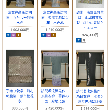
京友禅高級訪問
京友禅高級訪問
袋帯 南部金彩華
着 うたし松竹梅
着 楽器文箱に百
紋 山城機業店
水色
花 水色地
製 銀地に青緑と
イエロー
1,903,000円
1,210,000円
924,000円
手織り袋帯 河村
訪問着滝沢晃作
訪問着滝沢晃作
織物製 銀市松花
糸目友禅 薔薇の
糸目友禅 ボタン
衣
園 緑地に紫
唐草黒地に臙脂
880,000円
2,420,000円
1,936,000円