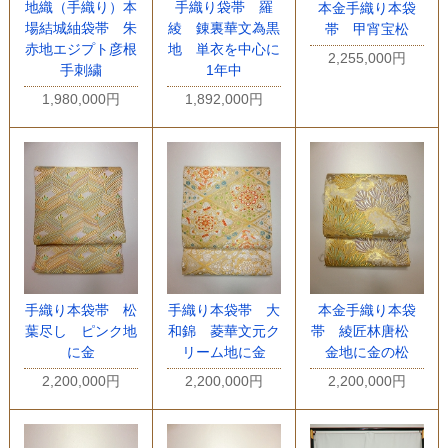
地織（手織り）本
手織り袋帯 羅
本金手織り本袋
場結城紬袋帯 朱
綾 錬裏華文為黒
帯 甲宵宝松
赤地エジプト彦根
地 単衣を中心に
2,255,000円
手刺繍
1年中
1,980,000円
1,892,000円
手織り本袋帯 松
手織り本袋帯 大
本金手織り本袋
葉尽し ピンク地
和錦 菱華文元ク
帯 綾匠林唐松
に金
リーム地に金
金地に金の松
2,200,000円
2,200,000円
2,200,000円