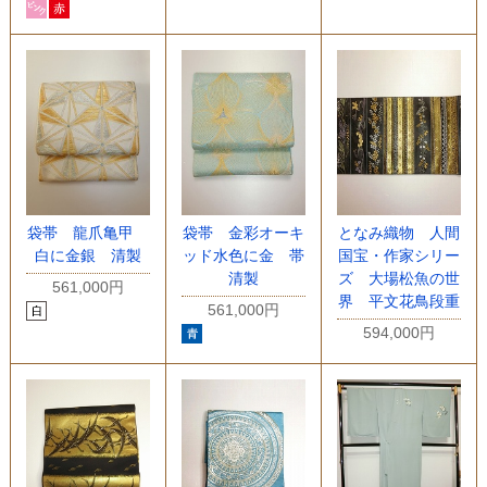
袋帯 龍爪亀甲
袋帯 金彩オーキ
となみ織物 人間
白に金銀 清製
ッド水色に金 帯
国宝・作家シリー
清製
ズ 大場松魚の世
561,000円
界 平文花鳥段重
561,000円
594,000円