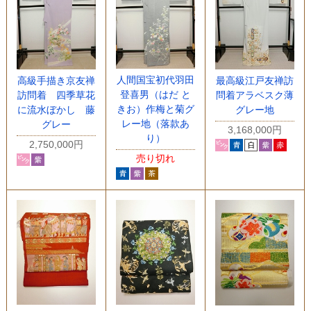
人間国宝初代羽田
最高級江戸友禅訪
高級手描き京友禅
登喜男（はだ と
問着アラベスク薄
訪問着 四季草花
きお）作梅と菊グ
グレー地
に流水ぼかし 藤
レー地（落款あ
グレー
3,168,000円
り）
2,750,000円
売り切れ