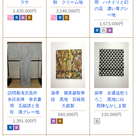
ラサ
秋 クリーム地
用 ハチドリと幻
の花 濃い青グレ
2,420,000円
3,146,000円
ー地
1,573,000円
訪問着滝沢晃作
袋帯 麗美菱取華
袋帯 全通追想う
糸目友禅 単衣夏
紋 黒地 百綾苑
ろこ 黒地に白
用 五線譜と音
大庭製
西陣ながしま製
符 薄グレー地
660,000円
220,000円
1,391,500円