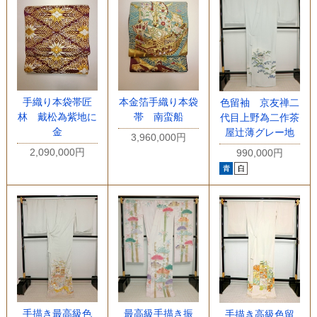
手織り本袋帯匠
本金箔手織り本袋
色留袖 京友禅二
林 戴松為紫地に
帯 南蛮船
代目上野為二作茶
金
屋辻薄グレー地
3,960,000円
2,090,000円
990,000円
手描き最高級色
最高級手描き振
手描き高級色留