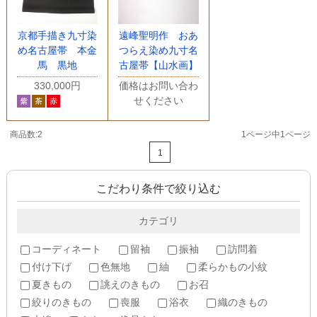
京都手描き九寸染
遠峰聖明作 おあ
め名古屋帯 本金
つらえ染め九寸名
馬 黒地
古屋帯【山水画】
330,000円
価格はお問い合わ
せください
商品数:2
1ページ中1ページ
1
こだわり条件で絞り込む
カテゴリ
コーディネート
留袖
振袖
訪問着
付け下げ
色無地
紬
柔らかもの小紋
夏きもの
誂えのきもの
お召
絞りのきもの
喪服
浴衣
織のきもの