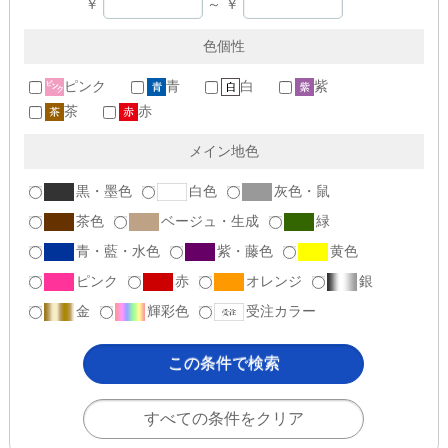
￥
～
￥
色個性
ピンク
青
白
紫
茶
赤
メイン地色
黒・墨色
白色
灰色・鼠
茶色
ベージュ・生成
緑
青・藍・水色
紫・藤色
黄色
ピンク
赤
オレンジ
銀
金
輝彩色
受注カラー