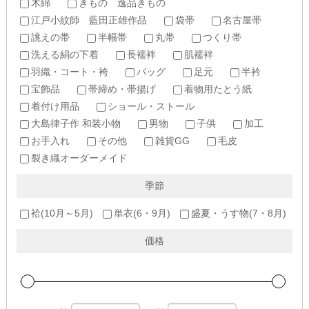
木綿
きもの 逸品きもの
江戸小紋師 藍田正雄作品
袋帯
名古屋帯
誂えの帯
半幅帯
丸帯
つくり帯
洗える絹の下着
長襦袢
肌襦袢
羽織・コート・袴
バッグ
足元
半衿
宝飾品
帯締め・帯揚げ
着物用たとう紙
着付け用品
ショール・ストール
大島律子作 和装小物
男物
子供
加工
お手入れ
その他
雑貨GG
毛皮
裂き織オーダーメイド
季節
袷(10月～5月)
単衣(6・9月)
盛夏・うす物(7・8月)
価格