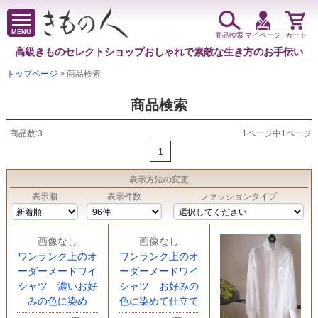
MENU
商品検索
マイページ
カート
高級きものセレクトショップ
おしゃれで素敵な生き方のお手伝い
トップページ
> 商品検索
商品検索
商品数:3
1ページ中1ページ
1
表示方法
の変更
表示順
表示件数
ファッションタイプ
画像なし
画像なし
ワンランク上のオ
ワンランク上のオ
ーダーメードワイ
ーダーメードワイ
シャツ 濃いお好
シャツ お好みの
みの色に染め
色に染めて仕立て