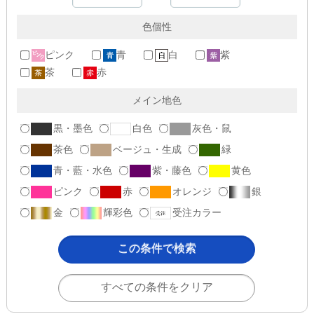
色個性
ピンク
青
白
紫
茶
赤
メイン地色
黒・墨色
白色
灰色・鼠
茶色
ベージュ・生成
緑
青・藍・水色
紫・藤色
黄色
ピンク
赤
オレンジ
銀
金
輝彩色
受注カラー