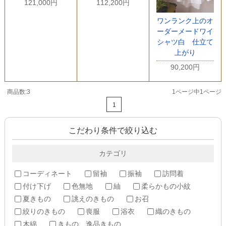
121,000円
112,200円
ワンランク上のオ
ーダーメードワイ
シャツ白 仕立て
上がり
90,200円
商品数:3
1ページ中1ページ
1
こだわり条件で絞り込む
カテゴリ
コーディネート
留袖
振袖
訪問着
付け下げ
色無地
紬
柔らかもの小紋
夏きもの
誂えのきもの
お召
絞りのきもの
喪服
浴衣
織のきもの
木綿
きもの 逸品きもの