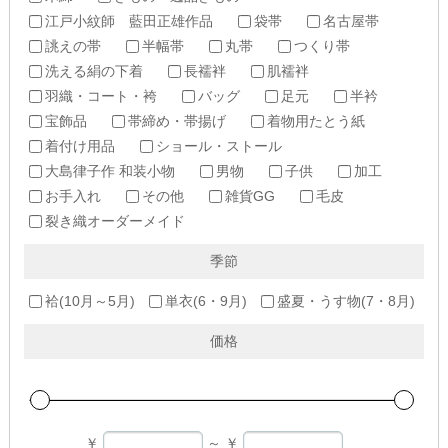
江戸小紋師 藍田正雄作品
袋帯
名古屋帯
誂えの帯
半幅帯
丸帯
つくり帯
洗える絹の下着
長襦袢
肌襦袢
羽織・コート・袴
バッグ
足元
半衿
宝飾品
帯締め・帯揚げ
着物用たとう紙
着付け用品
ショール・ストール
大島律子作 和装小物
男物
子供
加工
お手入れ
その他
雑貨GG
毛皮
裂き織オーダーメイド
季節
袷(10月～5月)
単衣(6・9月)
盛夏・うす物(7・8月)
価格
￥
～
￥