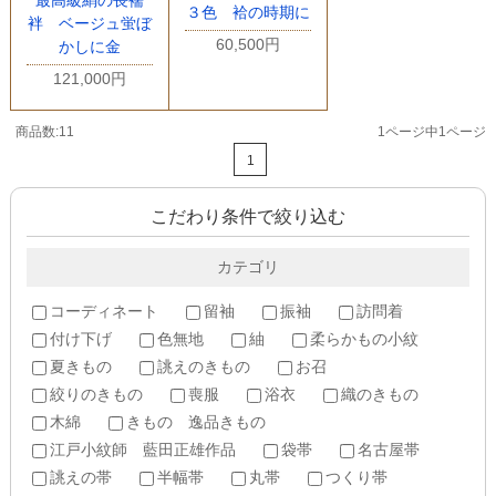
最高級絹の長襦
３色 袷の時期に
袢 ベージュ蛍ぼ
60,500円
かしに金
121,000円
商品数:11
1ページ中1ページ
1
こだわり条件で絞り込む
カテゴリ
コーディネート
留袖
振袖
訪問着
付け下げ
色無地
紬
柔らかもの小紋
夏きもの
誂えのきもの
お召
絞りのきもの
喪服
浴衣
織のきもの
木綿
きもの 逸品きもの
江戸小紋師 藍田正雄作品
袋帯
名古屋帯
誂えの帯
半幅帯
丸帯
つくり帯