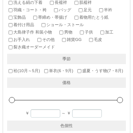
洗える絹の下着
長襦袢
肌襦袢
羽織・コート・袴
バッグ
足元
半衿
宝飾品
帯締め・帯揚げ
着物用たとう紙
着付け用品
ショール・ストール
大島律子作 和装小物
男物
子供
加工
お手入れ
その他
雑貨GG
毛皮
裂き織オーダーメイド
季節
袷(10月～5月)
単衣(6・9月)
盛夏・うす物(7・8月)
価格
￥
～
￥
色個性