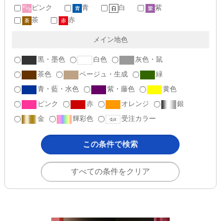
ピンク
青
白
紫
茶
赤
メイン地色
黒・墨色
白色
灰色・鼠
茶色
ベージュ・生成
緑
青・藍・水色
紫・藤色
黄色
ピンク
赤
オレンジ
銀
金
輝彩色
受注カラー