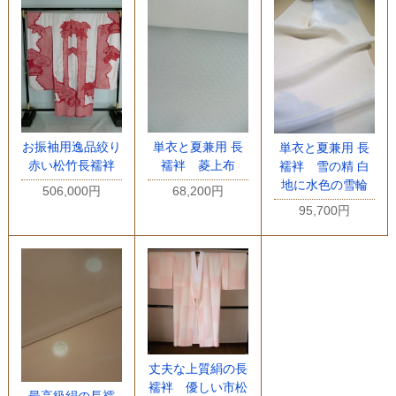
お振袖用逸品絞り
単衣と夏兼用 長
単衣と夏兼用 長
赤い松竹長襦袢
襦袢 菱上布
襦袢 雪の精 白
地に水色の雪輪
506,000円
68,200円
95,700円
丈夫な上質絹の長
襦袢 優しい市松