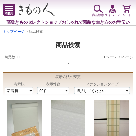
MENU
商品検索
マイページ
カート
高級きものセレクトショップ
おしゃれで素敵な生き方のお手伝い
トップページ
> 商品検索
商品検索
商品数:11
1ページ中1ページ
1
表示方法
の変更
表示順
表示件数
ファッションタイプ