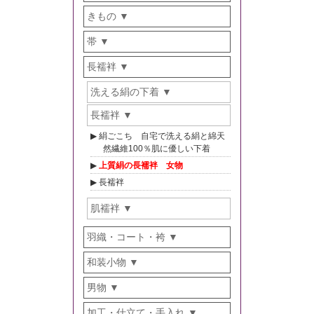
きもの
帯
長襦袢
洗える絹の下着
長襦袢
絹ごこち 自宅で洗える絹と綿天
然繊維100％肌に優しい下着
上質絹の長襦袢 女物
長襦袢
肌襦袢
羽織・コート・袴
和装小物
男物
加工・仕立て・手入れ