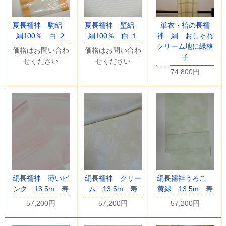
夏長襦袢 駒絽
夏長襦袢 壁絽
単衣・袷の長襦
絹100％ 白 ２
絹100％ 白 １
袢 絹 おしゃれ
クリーム地に緑格
価格はお問い合わ
価格はお問い合わ
子
せください
せください
74,800円
絹長襦袢 薄いピ
絹長襦袢 クリー
絹長襦袢うろこ
ンク 13.5m 寿
ム 13.5m 寿
黄緑 13.5m 寿
57,200円
57,200円
57,200円