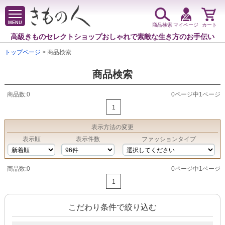
MENU
商品検索
マイページ
カート
高級きものセレクトショップ
おしゃれで素敵な生き方のお手伝い
トップページ
> 商品検索
商品検索
商品数:0
0ページ中1ページ
1
表示方法
の変更
表示順
表示件数
ファッションタイプ
商品数:0
0ページ中1ページ
1
こだわり条件で絞り込む