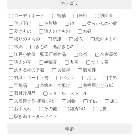
カテゴリ
コーディネート
留袖
振袖
訪問着
付け下げ
色無地
紬
柔らかもの小紋
夏きもの
誂えのきもの
お召
絞りのきもの
喪服
浴衣
織のきもの
木綿
きもの 逸品きもの
江戸小紋師 藍田正雄作品
袋帯
名古屋帯
誂えの帯
半幅帯
丸帯
つくり帯
洗える絹の下着
長襦袢
肌襦袢
羽織・コート・袴
バッグ
足元
半衿
宝飾品
帯締め・帯揚げ
着物用たとう紙
着付け用品
ショール・ストール
大島律子作 和装小物
男物
子供
加工
お手入れ
その他
雑貨GG
毛皮
裂き織オーダーメイド
季節