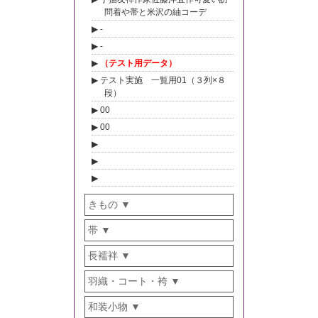
問着や帯と米沢の紬コーデ
-
-
（テスト用データ）
テスト実施 一覧用01（３列×８
段）
00
00
きもの
帯
長襦袢
羽織・コート・袴
和装小物