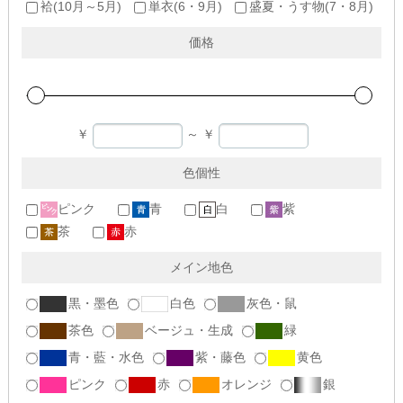
袷(10月～5月)
単衣(6・9月)
盛夏・うす物(7・8月)
価格
￥
～
￥
色個性
ピンク
青
白
紫
茶
赤
メイン地色
黒・墨色
白色
灰色・鼠
茶色
ベージュ・生成
緑
青・藍・水色
紫・藤色
黄色
ピンク
赤
オレンジ
銀