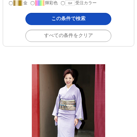
金
輝彩色
受注カラー