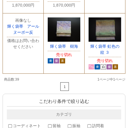
1,870,000円
1,870,000円
画像なし
輝く袋帯 アール
ヌーボー反
価格はお問い合わ
輝く袋帯 樹海
輝く袋帯 虹色の
せください
紋 ３
売り切れ
売り切れ
商品数:39
1ページ中1ページ
1
こだわり条件で絞り込む
カテゴリ
コーディネート
留袖
振袖
訪問着