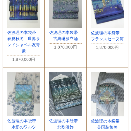
佐波理の本袋帯
佐波理の本袋帯
佐波理の本袋帯
春夏秋冬 世界サ
古典琳派立涌
フランスセーヌ河
ンドシャベル友青
1,870,000円
1,870,000円
紫
1,870,000円
佐波理の本袋帯
佐波理の本袋帯
佐波理の本袋帯
水影のワルツ
北欧装飾
英国装飾美