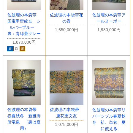
佐波理の本袋帯
佐波理の本袋帯花
佐波理の本袋帯ア
国宝甲冑紋友 シ
の香
ールヌーボー
ルバーブルー
1,650,000円
1,980,000円
裏：青緑茶グレー
1,870,000円
佐波理の本袋帯
佐波理の本袋帯
佐波理の本袋帯リ
春夏秋冬 新雅御
唐花重文友
バーシブル春夏秋
所竜泉 （裏は夏
冬 袷、単衣、夏
1,078,000円
用）
に使える