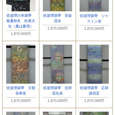
佐波理の本袋帯
佐波理袋帯 切金
佐波理袋帯 ジャ
春夏秋冬 松尾大
流水
スミン友
社（裏は夏用）
1,870,000円
1,870,000円
1,870,000円
佐波理袋帯 王朝
佐波理袋帯 吉祥
佐波理袋帯 応挙
花車友
花丸友
波頭定
1,870,000円
1,870,000円
1,870,000円