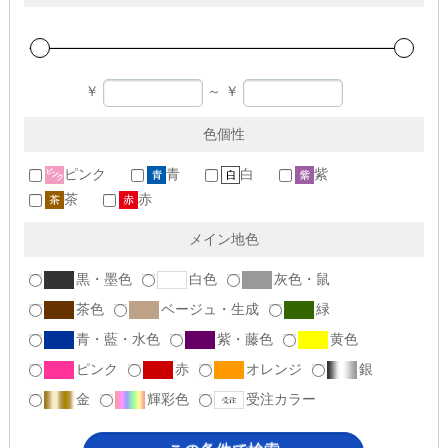
￥
～
￥
色個性
ピンク
青
白
紫
茶
赤
メイン地色
黒・墨色
白色
灰色・鼠
茶色
ベージュ・生成
緑
青・藍・水色
紫・藤色
黄色
ピンク
赤
オレンジ
銀
金
輝彩色
受注カラー