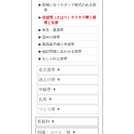
留袖に合うモダンで格式のある袋
帯
佐波理（さはり）キラキラ輝く袋
帯と丸帯
単衣・夏袋帯
染めの袋帯
最高級手織り本袋帯
紬訪問着にあわせる袋帯
おしゃれな袋帯
名古屋帯
誂えの帯
半幅帯
丸帯
つくり帯
長襦袢
羽織・コート・袴