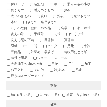
付け下げ
色無地
紬
柔らかもの小紋
夏きもの
誂えのきもの
お召
絞りのきもの
喪服
浴衣
織のきもの
木綿
きもの 逸品きもの
江戸小紋師 藍田正雄作品
袋帯
名古屋帯
誂えの帯
半幅帯
丸帯
つくり帯
洗える絹の下着
長襦袢
肌襦袢
羽織・コート・袴
バッグ
足元
半衿
宝飾品
帯締め・帯揚げ
着物用たとう紙
着付け用品
ショール・ストール
大島律子作 和装小物
男物
子供
加工
お手入れ
その他
雑貨GG
毛皮
裂き織オーダーメイド
季節
袷(10月～5月)
単衣(6・9月)
盛夏・うす物(7・8月)
価格