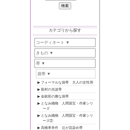
カテゴリから探す
コーディネート
きもの
帯
袋帯
フォーマルな袋帯 大人の女性用
龍村の光波帯
金銀彩の雅な袋帯
となみ織物 人間国宝・作家シリ
ーズ
となみ織物 人間国宝・作家シリ
ーズ②
高橋孝幸作 辻が花染め帯