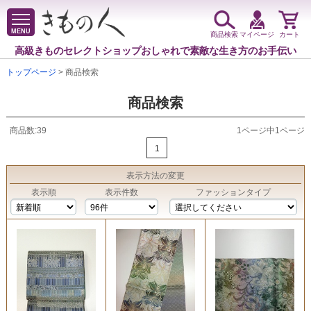
MENU
商品検索
マイページ
カート
高級きものセレクトショップ
おしゃれで素敵な生き方のお手伝い
トップページ
> 商品検索
商品検索
商品数:39
1ページ中1ページ
1
表示方法
の変更
表示順
表示件数
ファッションタイプ