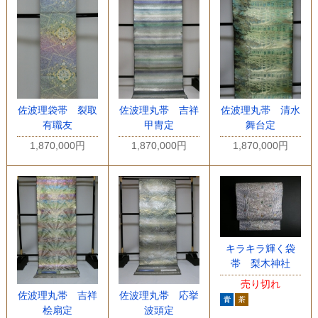
佐波理袋帯 裂取
佐波理丸帯 吉祥
佐波理丸帯 清水
有職友
甲冑定
舞台定
1,870,000円
1,870,000円
1,870,000円
キラキラ輝く袋
帯 梨木神社
売り切れ
佐波理丸帯 吉祥
佐波理丸帯 応挙
桧扇定
波頭定