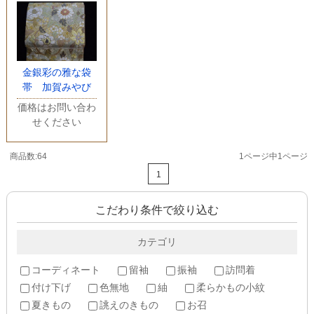
金銀彩の雅な袋
帯 加賀みやび
価格はお問い合わ
せください
商品数:64
1ページ中1ページ
1
こだわり条件で絞り込む
カテゴリ
コーディネート
留袖
振袖
訪問着
付け下げ
色無地
紬
柔らかもの小紋
夏きもの
誂えのきもの
お召