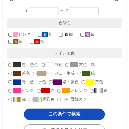
￥
～
￥
色個性
ピンク
青
白
紫
茶
赤
メイン地色
黒・墨色
白色
灰色・鼠
茶色
ベージュ・生成
緑
青・藍・水色
紫・藤色
黄色
ピンク
赤
オレンジ
銀
金
輝彩色
受注カラー