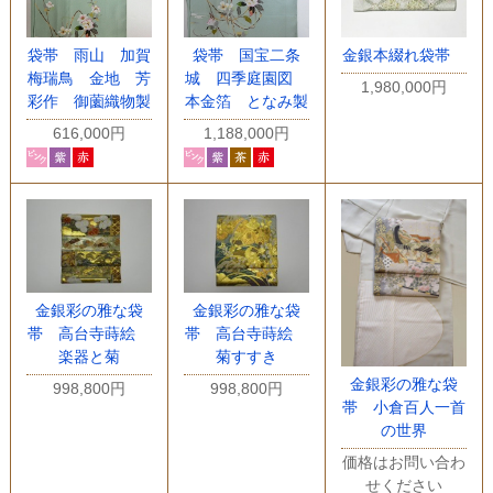
袋帯 雨山 加賀
袋帯 国宝二条
金銀本綴れ袋帯
梅瑞鳥 金地 芳
城 四季庭園図
1,980,000円
彩作 御薗織物製
本金箔 となみ製
616,000円
1,188,000円
金銀彩の雅な袋
金銀彩の雅な袋
帯 高台寺蒔絵
帯 高台寺蒔絵
楽器と菊
菊すすき
金銀彩の雅な袋
998,800円
998,800円
帯 小倉百人一首
の世界
価格はお問い合わ
せください