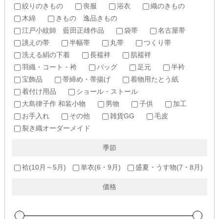
絞りのきもの
喪服
浴衣
織のきもの
木綿
きもの 逸品きもの
江戸小紋師 藍田正雄作品
袋帯
名古屋帯
誂えの帯
半幅帯
丸帯
つくり帯
洗える絹の下着
長襦袢
肌襦袢
羽織・コート・袴
バッグ
足元
半衿
宝飾品
帯締め・帯揚げ
着物用たとう紙
着付け用品
ショール・ストール
大島律子作 和装小物
男物
子供
加工
お手入れ
その他
雑貨GG
毛皮
裂き織オーダーメイド
季節
袷(10月～5月)
単衣(6・9月)
盛夏・うす物(7・8月)
価格