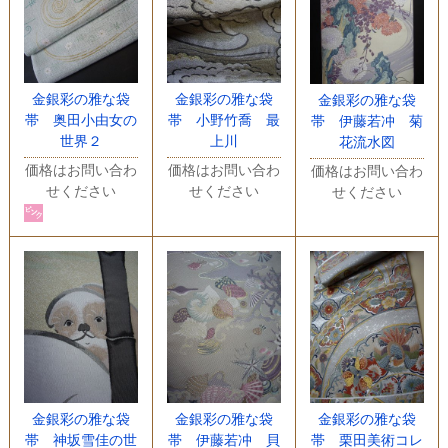
金銀彩の雅な袋
金銀彩の雅な袋
金銀彩の雅な袋
帯 奥田小由女の
帯 小野竹喬 最
帯 伊藤若冲 菊
世界２
上川
花流水図
価格はお問い合わ
価格はお問い合わ
価格はお問い合わ
せください
せください
せください
金銀彩の雅な袋
金銀彩の雅な袋
金銀彩の雅な袋
帯 神坂雪佳の世
帯 伊藤若冲 貝
帯 栗田美術コレ