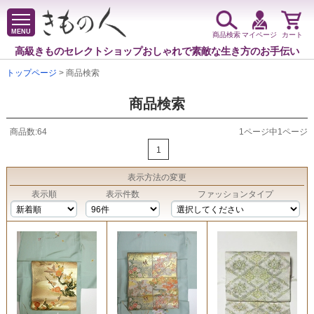
MENU
商品検索
マイページ
カート
高級きものセレクトショップ
おしゃれで素敵な生き方のお手伝い
トップページ
> 商品検索
商品検索
商品数:64
1ページ中1ページ
1
表示方法
の変更
表示順
表示件数
ファッションタイプ