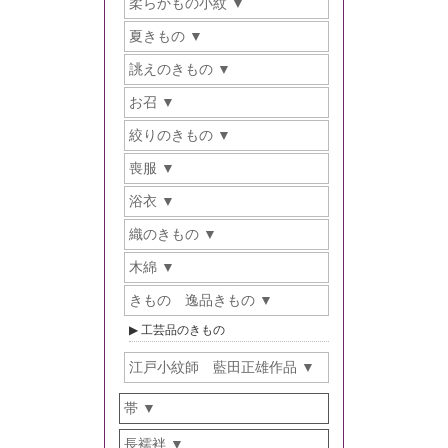
柔らかもの小紋
夏きもの
誂えのきもの
お召
絞りのきもの
喪服
浴衣
織のきもの
木綿
きもの 逸品きもの
工芸品のきもの
江戸小紋師 藍田正雄作品
帯
長襦袢