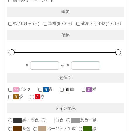
裂き織オーダーメイド
季節
袷(10月～5月)
単衣(6・9月)
盛夏・うす物(7・8月)
価格
￥
～
￥
色個性
ピンク
青
白
紫
茶
赤
メイン地色
黒・墨色
白色
灰色・鼠
茶色
ベージュ・生成
緑