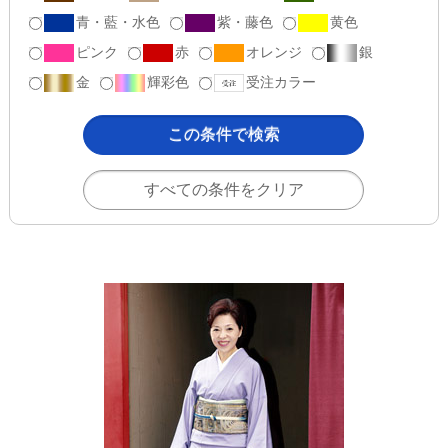
青・藍・水色
紫・藤色
黄色
ピンク
赤
オレンジ
銀
金
輝彩色
受注カラー