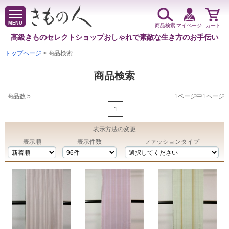
MENU
商品検索
マイページ
カート
高級きものセレクトショップ
おしゃれで素敵な生き方のお手伝い
トップページ
> 商品検索
商品検索
商品数:5
1ページ中1ページ
1
表示方法
の変更
表示順
表示件数
ファッションタイプ