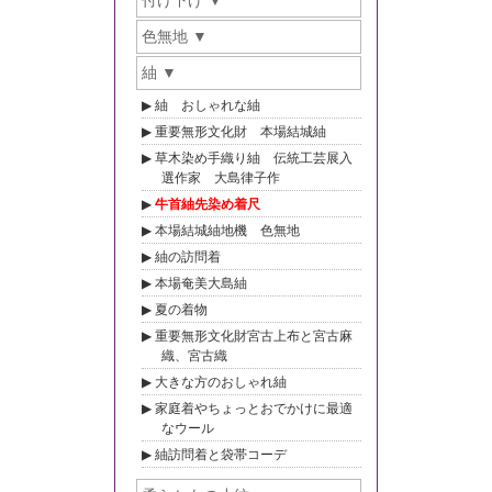
付け下げ
色無地
紬
紬 おしゃれな紬
重要無形文化財 本場結城紬
草木染め手織り紬 伝統工芸展入
選作家 大島律子作
牛首紬先染め着尺
本場結城紬地機 色無地
紬の訪問着
本場奄美大島紬
夏の着物
重要無形文化財宮古上布と宮古麻
織、宮古織
大きな方のおしゃれ紬
家庭着やちょっとおでかけに最適
なウール
紬訪問着と袋帯コーデ