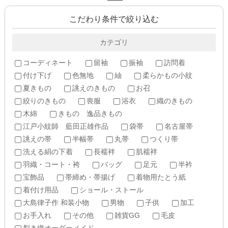
こだわり条件で絞り込む
カテゴリ
コーディネート
留袖
振袖
訪問着
付け下げ
色無地
紬
柔らかもの小紋
夏きもの
誂えのきもの
お召
絞りのきもの
喪服
浴衣
織のきもの
木綿
きもの 逸品きもの
江戸小紋師 藍田正雄作品
袋帯
名古屋帯
誂えの帯
半幅帯
丸帯
つくり帯
洗える絹の下着
長襦袢
肌襦袢
羽織・コート・袴
バッグ
足元
半衿
宝飾品
帯締め・帯揚げ
着物用たとう紙
着付け用品
ショール・ストール
大島律子作 和装小物
男物
子供
加工
お手入れ
その他
雑貨GG
毛皮