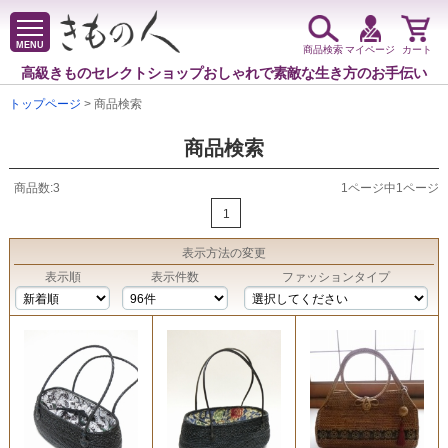
MENU
商品検索
マイページ
カート
高級きものセレクトショップ
おしゃれで素敵な生き方のお手伝い
トップページ
> 商品検索
商品検索
商品数:3
1ページ中1ページ
1
表示方法
の変更
表示順
表示件数
ファッションタイプ