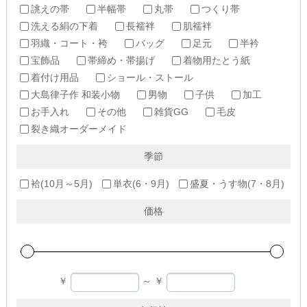
誂えの帯
半幅帯
丸帯
つくり帯
洗える絹の下着
長襦袢
肌襦袢
羽織・コート・袴
バッグ
足元
半衿
宝飾品
帯締め・帯揚げ
着物用たとう紙
着付け用品
ショール・ストール
大島律子作 和装小物
男物
子供
加工
お手入れ
その他
雑貨GG
毛皮
裂き織オーダーメイド
季節
袷(10月～5月)
単衣(6・9月)
盛夏・うす物(7・8月)
価格
￥
～
￥