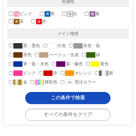
色個性
ピンク
青
白
紫
茶
赤
メイン地色
黒・墨色
白色
灰色・鼠
茶色
ベージュ・生成
緑
青・藍・水色
紫・藤色
黄色
ピンク
赤
オレンジ
銀
金
輝彩色
受注カラー