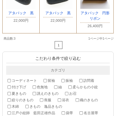
アタバック 黒
アタバック 黒
アタバック 円形
リボン
22,000円
22,000円
26,400円
商品数:3
1ページ中1ページ
1
こだわり条件で絞り込む
カテゴリ
コーディネート
留袖
振袖
訪問着
付け下げ
色無地
紬
柔らかもの小紋
夏きもの
誂えのきもの
お召
絞りのきもの
喪服
浴衣
織のきもの
木綿
きもの 逸品きもの
江戸小紋師 藍田正雄作品
袋帯
名古屋帯