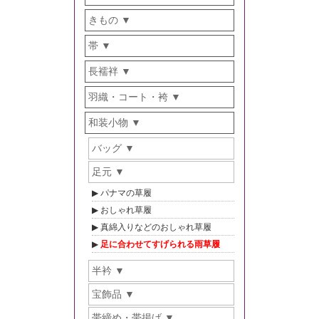
きもの
帯
長襦袢
羽織・コート・袴
和装小物
バッグ
足元
パナマの草履
おしゃれ草履
真綿入りなどのおしゃれ草履
足に合わせてすげられる雨草履
半衿
宝飾品
帯締め・帯揚げ