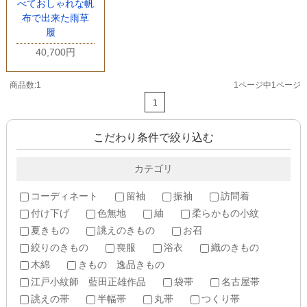
べておしゃれな帆
布で出来た雨草
履
40,700円
商品数:1
1ページ中1ページ
1
こだわり条件で絞り込む
カテゴリ
コーディネート
留袖
振袖
訪問着
付け下げ
色無地
紬
柔らかもの小紋
夏きもの
誂えのきもの
お召
絞りのきもの
喪服
浴衣
織のきもの
木綿
きもの 逸品きもの
江戸小紋師 藍田正雄作品
袋帯
名古屋帯
誂えの帯
半幅帯
丸帯
つくり帯