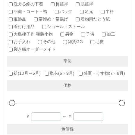
洗える絹の下着
長襦袢
肌襦袢
羽織・コート・袴
バッグ
足元
半衿
宝飾品
帯締め・帯揚げ
着物用たとう紙
着付け用品
ショール・ストール
大島律子作 和装小物
男物
子供
加工
お手入れ
その他
雑貨GG
毛皮
裂き織オーダーメイド
季節
袷(10月～5月)
単衣(6・9月)
盛夏・うす物(7・8月)
価格
￥
～
￥
色個性