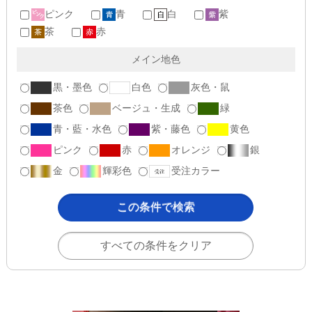
ピンク
青
白
紫
茶
赤
メイン地色
黒・墨色
白色
灰色・鼠
茶色
ベージュ・生成
緑
青・藍・水色
紫・藤色
黄色
ピンク
赤
オレンジ
銀
金
輝彩色
受注カラー