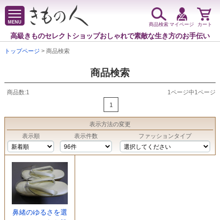
MENU
商品検索
マイページ
カート
高級きものセレクトショップ
おしゃれで素敵な生き方のお手伝い
トップページ
> 商品検索
商品検索
商品数:1
1ページ中1ページ
1
表示方法
の変更
表示順
表示件数
ファッションタイプ
鼻緒のゆるさを選