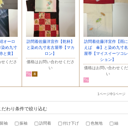
紺オーロ
訪問着佐藤洋宜作【乾杯】
訪問着佐藤洋宜作【雨に
作染め九寸
と染め九寸名古屋帯【マカ
えば 傘】と染め九寸名
赤と黄】
ロン】
屋帯【マイスイーツコレ
ション】
わせくださ
価格はお問い合わせくださ
い
価格はお問い合わせくだ
い
1ページ中1ページ
こだわり条件で絞り込む
留袖
振袖
訪問着
付け下げ
色無地
紬