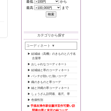
カテゴリから探す
コーディネート
結城紬（高機）のきものと八寸名
古屋帯
おしゃれなコーディネート
結城紬と帯のコーディネート
パンチが効いた強いコーデ
織のきものと帯コーデ
紬と沖縄の帯コーディネート
しょうざん訪問着、着尺、帯
色個性別
手描友禅作家佐藤洋宜作可愛い訪
問着や帯と米沢の紬コーデ