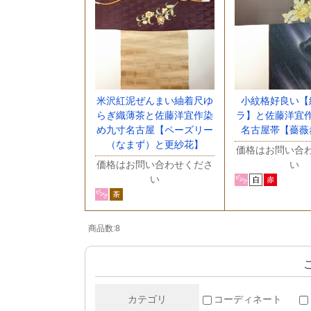
米沢紅泥ぜんまい紬着尺ゆ
小紋格好良い【
らぎ織薄茶と佐藤洋宜作染
ラ】と佐藤洋宜
め九寸名古屋【ペーズリー
名古屋帯【薔薇
（なまず）と更紗花】
価格はお問い合
価格はお問い合わせくださ
い
い
商品数:8
カテゴリ
コーディネート