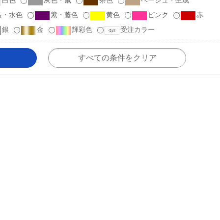
白色
灰色・鼠
茶色
ベージュ・生成
藍・水色
紫・藤色
黄色
ピンク
赤
銀
金
輝彩色
受注カラー