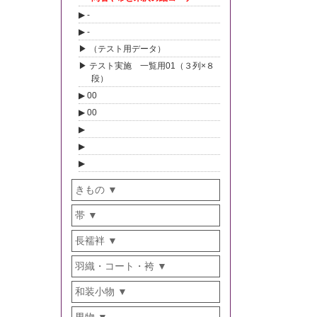
-
-
（テスト用データ）
テスト実施 一覧用01（３列×８
段）
00
00
きもの
帯
長襦袢
羽織・コート・袴
和装小物