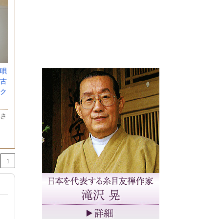
唄
古
ク
さ
1