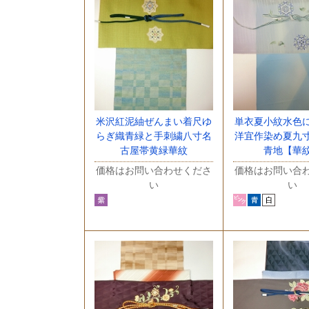
米沢紅泥紬ぜんまい着尺ゆ
単衣夏小紋水色
らぎ織青緑と手刺繍八寸名
洋宜作染め夏九
古屋帯黄緑華紋
青地【華
価格はお問い合わせくださ
価格はお問い合
い
い