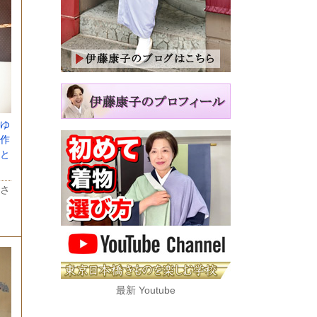
ゆ
作
と
さ
最新 Youtube