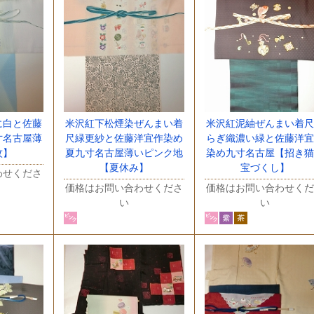
に白と佐藤
米沢紅下松煙染ぜんまい着
米沢紅泥紬ぜんまい着尺
寸名古屋薄
尺緑更紗と佐藤洋宜作染め
らぎ織濃い緑と佐藤洋宜
紋】
夏九寸名古屋薄いピンク地
染め九寸名古屋【招き猫
【夏休み】
宝づくし】
わせくださ
価格はお問い合わせくださ
価格はお問い合わせくだ
い
い