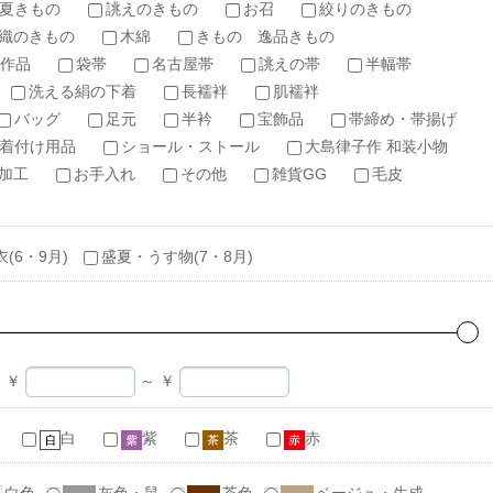
夏きもの
誂えのきもの
お召
絞りのきもの
織のきもの
木綿
きもの 逸品きもの
作品
袋帯
名古屋帯
誂えの帯
半幅帯
洗える絹の下着
長襦袢
肌襦袢
バッグ
足元
半衿
宝飾品
帯締め・帯揚げ
着付け用品
ショール・ストール
大島律子作 和装小物
加工
お手入れ
その他
雑貨GG
毛皮
衣(6・9月)
盛夏・うす物(7・8月)
￥
～
￥
白
紫
茶
赤