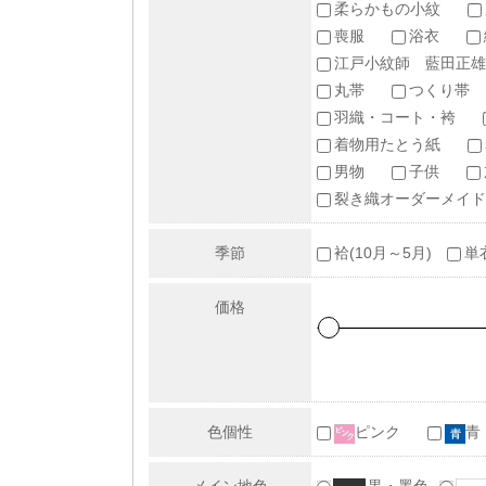
柔らかもの小紋
喪服
浴衣
江戸小紋師 藍田正雄
丸帯
つくり帯
羽織・コート・袴
着物用たとう紙
男物
子供
裂き織オーダーメイド
季節
袷(10月～5月)
単
価格
色個性
ピンク
青