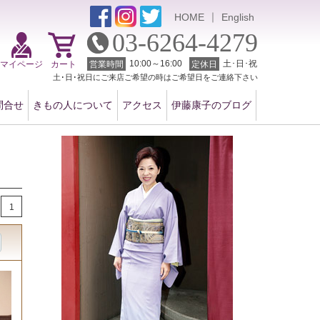
｜
HOME
English
03-6264-4279
10:00～16:00
土･日･祝
マイページ
カート
営業時間
定休日
土･日･祝日にご来店ご希望の時はご希望日をご連絡下さい
問合せ
きもの人について
アクセス
伊藤康子のブログ
1