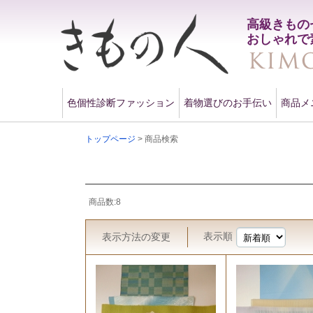
高級きもの
おしゃれで
色個性診断ファッション
着物選びのお手伝い
商品メ
トップページ
> 商品検索
商品数:8
表示順
表示方法
の変更