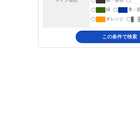
メイン地色
黒・墨色
緑
青・
オレンジ