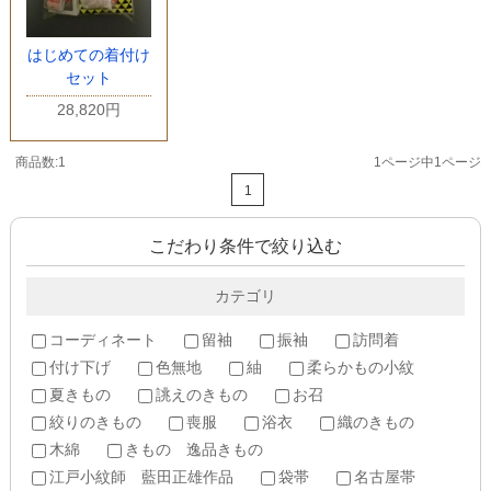
はじめての着付け
セット
28,820円
商品数:1
1ページ中1ページ
1
こだわり条件で絞り込む
カテゴリ
コーディネート
留袖
振袖
訪問着
付け下げ
色無地
紬
柔らかもの小紋
夏きもの
誂えのきもの
お召
絞りのきもの
喪服
浴衣
織のきもの
木綿
きもの 逸品きもの
江戸小紋師 藍田正雄作品
袋帯
名古屋帯