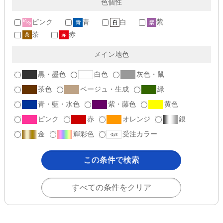
色個性
ピンク
青
白
紫
茶
赤
メイン地色
黒・墨色
白色
灰色・鼠
茶色
ベージュ・生成
緑
青・藍・水色
紫・藤色
黄色
ピンク
赤
オレンジ
銀
金
輝彩色
受注カラー