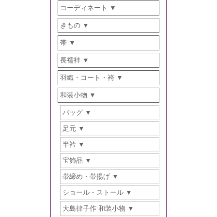
コーディネート
きもの
帯
長襦袢
羽織・コート・袴
和装小物
バッグ
足元
半衿
宝飾品
帯締め・帯揚げ
ショール・ストール
大島律子作 和装小物