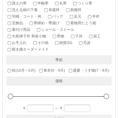
誂えの帯
半幅帯
丸帯
つくり帯
洗える絹の下着
長襦袢
肌襦袢
羽織・コート・袴
バッグ
足元
半衿
宝飾品
帯締め・帯揚げ
着物用たとう紙
着付け用品
ショール・ストール
大島律子作 和装小物
男物
子供
加工
お手入れ
その他
雑貨GG
毛皮
裂き織オーダーメイド
季節
袷(10月～5月)
単衣(6・9月)
盛夏・うす物(7・8月)
価格
￥
～
￥