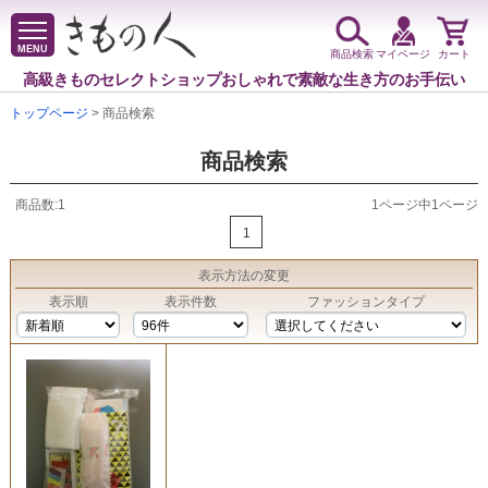
MENU
商品検索
マイページ
カート
高級きものセレクトショップ
おしゃれで素敵な生き方のお手伝い
トップページ
> 商品検索
商品検索
商品数:1
1ページ中1ページ
1
表示方法
の変更
表示順
表示件数
ファッションタイプ