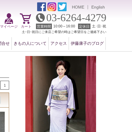
｜
HOME
English
03-6264-4279
10:00～16:00
土･日･祝
マイページ
カート
営業時間
定休日
土･日･祝日にご来店ご希望の時はご希望日をご連絡下さい
問合せ
きもの人について
アクセス
伊藤康子のブログ
1