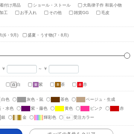
着付け用品
ショール・ストール
大島律子作 和装小物
加工
お手入れ
その他
雑貨GG
毛皮
衣(6・9月)
盛夏・うす物(7・8月)
￥
～
￥
白
紫
茶
赤
白色
灰色・鼠
茶色
ベージュ・生成
藍・水色
紫・藤色
黄色
ピンク
赤
銀
金
輝彩色
受注カラー