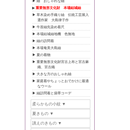
紬 おしゃれな紬
重要無形文化財 本場結城紬
草木染め手織り紬 伝統工芸展入
選作家 大島律子作
牛首紬先染め着尺
本場結城紬地機 色無地
紬の訪問着
本場奄美大島紬
夏の着物
重要無形文化財宮古上布と宮古麻
織、宮古織
大きな方のおしゃれ紬
家庭着やちょっとおでかけに最適
なウール
紬訪問着と袋帯コーデ
柔らかもの小紋
夏きもの
誂えのきもの