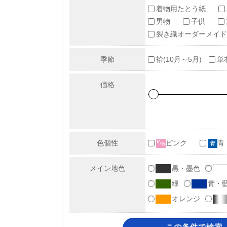
着物用たとう紙
男物
子供
裂き織オーダーメイド
季節
袷(10月～5月)
単
価格
色個性
ピンク
青
メイン地色
黒・墨色
緑
青・
オレンジ