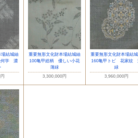
本場結城紬
重要無形文化財本場結城紬
重要無形文化財本場結城
幾何学 濃
100亀甲総柄 優しい小花
160亀甲トビ 花家紋 
ー
薄緑
緑
0円
3,300,000円
3,960,000円