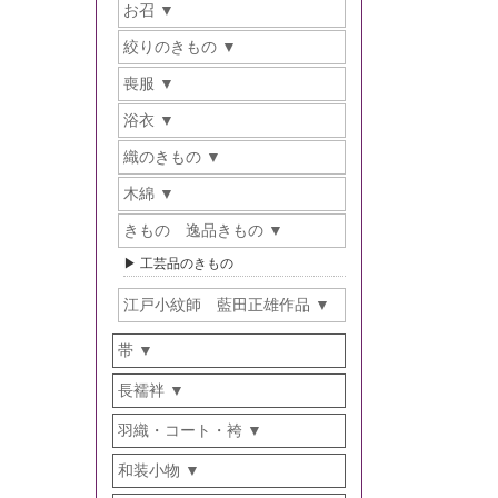
お召
絞りのきもの
喪服
浴衣
織のきもの
木綿
きもの 逸品きもの
工芸品のきもの
江戸小紋師 藍田正雄作品
帯
長襦袢
羽織・コート・袴
和装小物