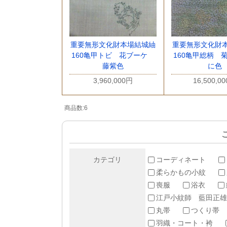
重要無形文化財本場結城紬
重要無形文化財
160亀甲トビ 花ブーケ
160亀甲総柄 
藤紫色
に色
3,960,000円
16,500,0
商品数:6
カテゴリ
コーディネート
柔らかもの小紋
喪服
浴衣
江戸小紋師 藍田正雄
丸帯
つくり帯
羽織・コート・袴