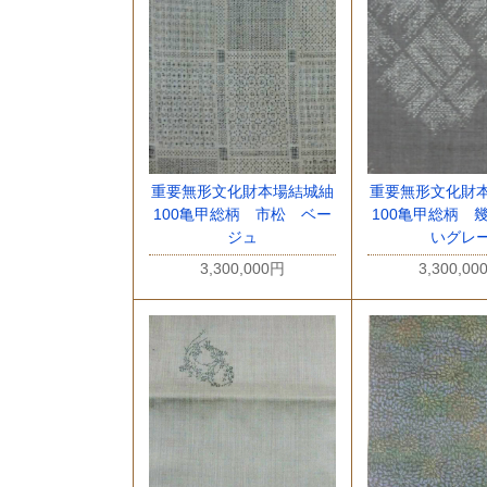
重要無形文化財本場結城紬
重要無形文化財
100亀甲総柄 市松 ベー
100亀甲総柄 
ジュ
いグレ
3,300,000円
3,300,00