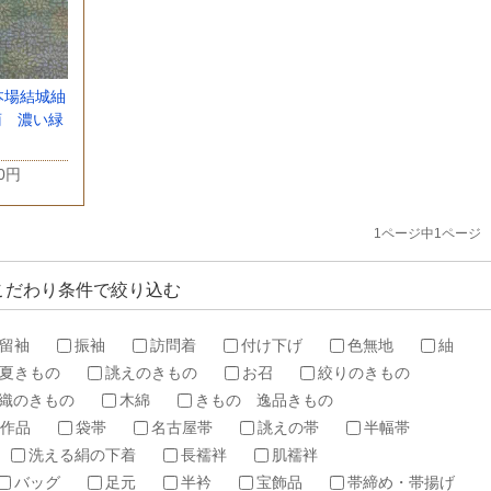
本場結城紬
菊 濃い緑
00円
1ページ中1ページ
こだわり条件で絞り込む
留袖
振袖
訪問着
付け下げ
色無地
紬
夏きもの
誂えのきもの
お召
絞りのきもの
織のきもの
木綿
きもの 逸品きもの
作品
袋帯
名古屋帯
誂えの帯
半幅帯
洗える絹の下着
長襦袢
肌襦袢
バッグ
足元
半衿
宝飾品
帯締め・帯揚げ