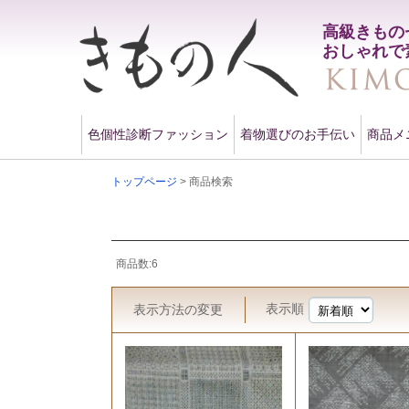
高級きもの
おしゃれで
色個性診断ファッション
着物選びのお手伝い
商品メ
トップページ
> 商品検索
商品数:6
表示順
表示方法
の変更