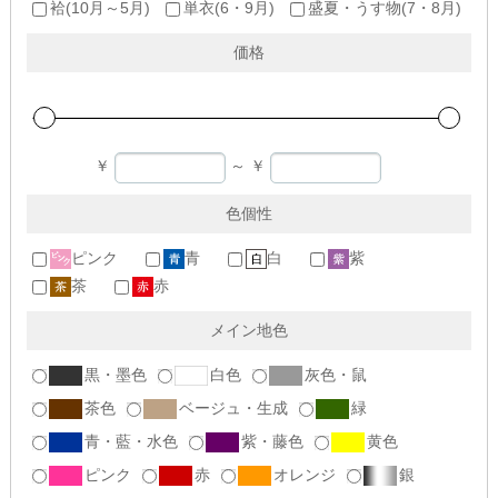
袷(10月～5月)
単衣(6・9月)
盛夏・うす物(7・8月)
価格
￥
～
￥
色個性
ピンク
青
白
紫
茶
赤
メイン地色
黒・墨色
白色
灰色・鼠
茶色
ベージュ・生成
緑
青・藍・水色
紫・藤色
黄色
ピンク
赤
オレンジ
銀