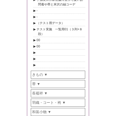
問着や帯と米沢の紬コーデ
-
-
（テスト用データ）
テスト実施 一覧用01（３列×８
段）
00
00
きもの
帯
長襦袢
羽織・コート・袴
和装小物