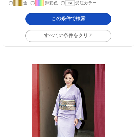
金
輝彩色
受注カラー