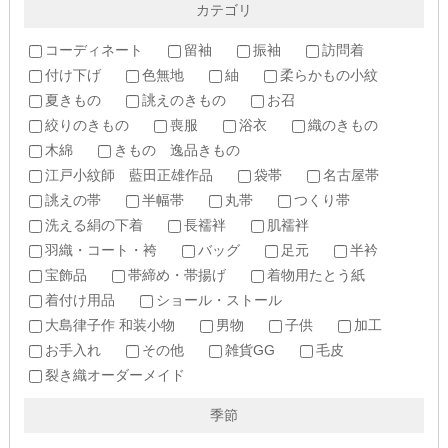
カテゴリ
コーディネート
留袖
振袖
訪問着
付け下げ
色無地
紬
柔らかもの小紋
夏きもの
誂えのきもの
お召
絞りのきもの
喪服
浴衣
織のきもの
木綿
きもの 逸品きもの
江戸小紋師 藍田正雄作品
袋帯
名古屋帯
誂えの帯
半幅帯
丸帯
つくり帯
洗える絹の下着
長襦袢
肌襦袢
羽織・コート・袴
バッグ
足元
半衿
宝飾品
帯締め・帯揚げ
着物用たとう紙
着付け用品
ショール・ストール
大島律子作 和装小物
男物
子供
加工
お手入れ
その他
雑貨GG
毛皮
裂き織オーダーメイド
季節