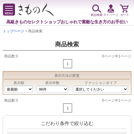
MENU
商品検索
マイページ
カート
高級きものセレクトショップ
おしゃれで素敵な生き方のお手伝い
トップページ
> 商品検索
商品検索
商品数:0
0ページ中1ページ
1
表示方法
の変更
表示順
表示件数
ファッションタイプ
商品数:0
0ページ中1ページ
1
こだわり条件で絞り込む