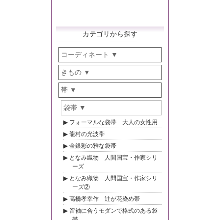
カテゴリから探す
コーディネート
きもの
帯
袋帯
フォーマルな袋帯 大人の女性用
龍村の光波帯
金銀彩の雅な袋帯
となみ織物 人間国宝・作家シリ
ーズ
となみ織物 人間国宝・作家シリ
ーズ②
高橋孝幸作 辻が花染め帯
留袖に合うモダンで格式のある袋
帯