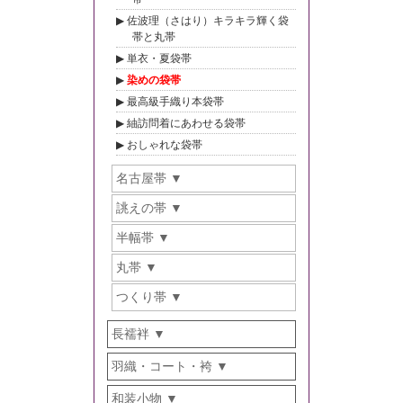
佐波理（さはり）キラキラ輝く袋
帯と丸帯
単衣・夏袋帯
染めの袋帯
最高級手織り本袋帯
紬訪問着にあわせる袋帯
おしゃれな袋帯
名古屋帯
誂えの帯
半幅帯
丸帯
つくり帯
長襦袢
羽織・コート・袴
和装小物