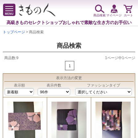
MENU
商品検索
マイページ
カート
高級きものセレクトショップ
おしゃれで素敵な生き方のお手伝い
トップページ
> 商品検索
商品検索
商品数:9
1ページ中1ページ
1
表示方法
の変更
表示順
表示件数
ファッションタイプ