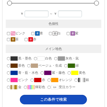
￥
～
￥
色個性
ピンク
青
白
紫
茶
赤
メイン地色
黒・墨色
白色
灰色・鼠
茶色
ベージュ・生成
緑
青・藍・水色
紫・藤色
黄色
ピンク
赤
オレンジ
銀
金
輝彩色
受注カラー