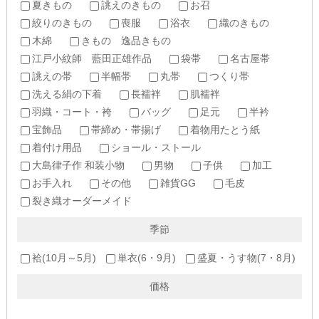
夏きもの
誂えのきもの
お召
絞りのきもの
喪服
浴衣
織のきもの
木綿
きもの 逸品きもの
江戸小紋師 藍田正雄作品
袋帯
名古屋帯
誂えの帯
半幅帯
丸帯
つくり帯
洗える絹の下着
長襦袢
肌襦袢
羽織・コート・袴
バッグ
足元
半衿
宝飾品
帯締め・帯揚げ
着物用たとう紙
着付け用品
ショール・ストール
大島律子作 和装小物
男物
子供
加工
お手入れ
その他
雑貨GG
毛皮
裂き織オーダーメイド
季節
袷(10月～5月)
単衣(6・9月)
盛夏・うす物(7・8月)
価格