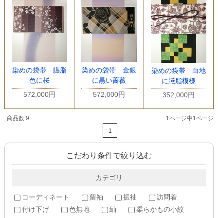
染めの袋帯 臙脂
染めの袋帯 金銀
染めの袋帯 白地
色に桜
に黒い薔薇
に臙脂模様
572,000円
572,000円
352,000円
商品数:9
1ページ中1ページ
1
こだわり条件で絞り込む
カテゴリ
コーディネート
留袖
振袖
訪問着
付け下げ
色無地
紬
柔らかもの小紋