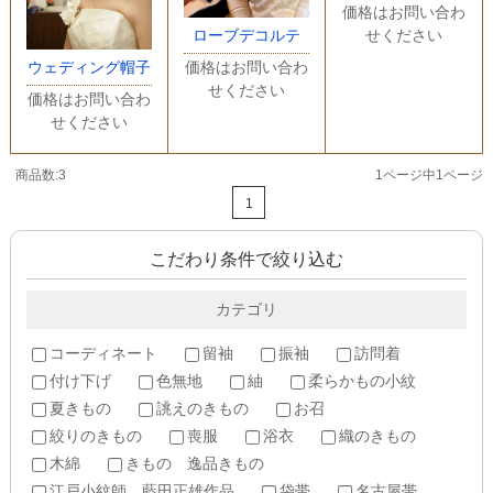
価格はお問い合わ
ローブデコルテ
せください
価格はお問い合わ
ウェディング帽子
せください
価格はお問い合わ
せください
商品数:3
1ページ中1ページ
1
こだわり条件で絞り込む
カテゴリ
コーディネート
留袖
振袖
訪問着
付け下げ
色無地
紬
柔らかもの小紋
夏きもの
誂えのきもの
お召
絞りのきもの
喪服
浴衣
織のきもの
木綿
きもの 逸品きもの
江戸小紋師 藍田正雄作品
袋帯
名古屋帯