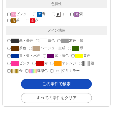
色個性
ピンク
青
白
紫
茶
赤
メイン地色
黒・墨色
白色
灰色・鼠
茶色
ベージュ・生成
緑
青・藍・水色
紫・藤色
黄色
ピンク
赤
オレンジ
銀
金
輝彩色
受注カラー