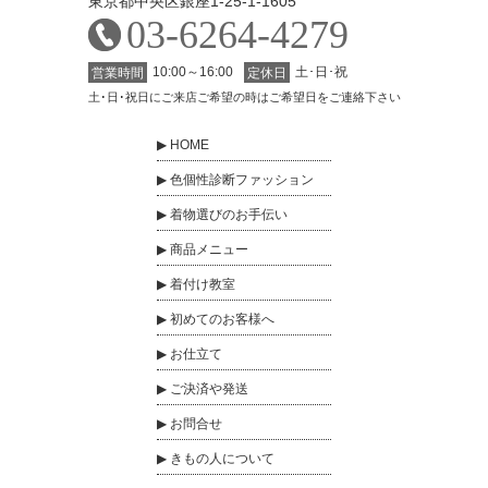
東京都中央区銀座1-25-1-1605
03-6264-4279
10:00～16:00
土･日･祝
営業時間
定休日
土･日･祝日にご来店ご希望の時はご希望日をご連絡下さい
HOME
色個性診断ファッション
着物選びのお手伝い
商品メニュー
着付け教室
初めてのお客様へ
お仕立て
ご決済や発送
お問合せ
きもの人について