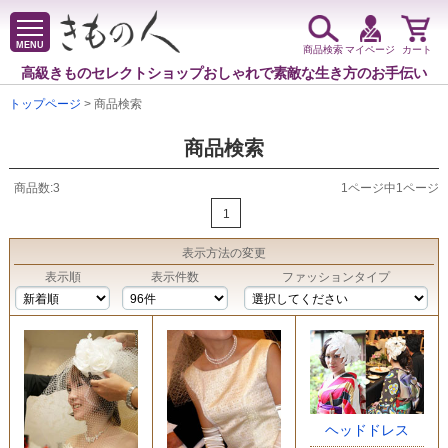
MENU
商品検索
マイページ
カート
高級きものセレクトショップ
おしゃれで素敵な生き方のお手伝い
トップページ
> 商品検索
商品検索
商品数:3
1ページ中1ページ
1
表示方法
の変更
表示順
表示件数
ファッションタイプ
ヘッドドレス