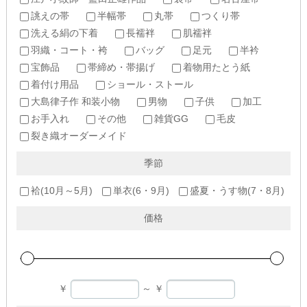
誂えの帯
半幅帯
丸帯
つくり帯
洗える絹の下着
長襦袢
肌襦袢
羽織・コート・袴
バッグ
足元
半衿
宝飾品
帯締め・帯揚げ
着物用たとう紙
着付け用品
ショール・ストール
大島律子作 和装小物
男物
子供
加工
お手入れ
その他
雑貨GG
毛皮
裂き織オーダーメイド
季節
袷(10月～5月)
単衣(6・9月)
盛夏・うす物(7・8月)
価格
￥
～
￥