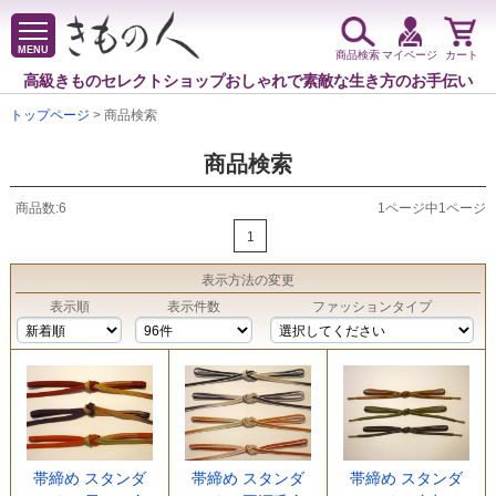
MENU
商品検索
マイページ
カート
高級きものセレクトショップ
おしゃれで素敵な生き方のお手伝い
トップページ
> 商品検索
商品検索
商品数:6
1ページ中1ページ
1
表示方法
の変更
表示順
表示件数
ファッションタイプ
帯締め スタンダ
帯締め スタンダ
帯締め スタンダ