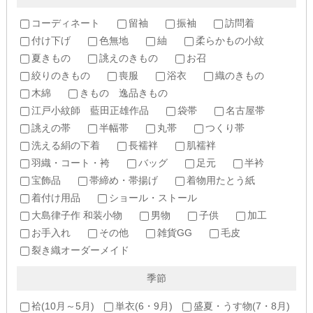
コーディネート
留袖
振袖
訪問着
付け下げ
色無地
紬
柔らかもの小紋
夏きもの
誂えのきもの
お召
絞りのきもの
喪服
浴衣
織のきもの
木綿
きもの 逸品きもの
江戸小紋師 藍田正雄作品
袋帯
名古屋帯
誂えの帯
半幅帯
丸帯
つくり帯
洗える絹の下着
長襦袢
肌襦袢
羽織・コート・袴
バッグ
足元
半衿
宝飾品
帯締め・帯揚げ
着物用たとう紙
着付け用品
ショール・ストール
大島律子作 和装小物
男物
子供
加工
お手入れ
その他
雑貨GG
毛皮
裂き織オーダーメイド
季節
袷(10月～5月)
単衣(6・9月)
盛夏・うす物(7・8月)