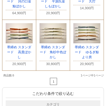
ード 貝の口金
ード 平源氏金
ード 久打
鯨ぼかし
しもぼかし
14,300円
64,900円
20,900円
帯締め スタンダ
帯締め スタンダ
帯締め スタンダ
ード 高貴ぼか
ード 角杉中色ぼ
ード ゆるぎ鯨
し
かし
より房
20,900円
30,800円
20,900円
商品数:6
1ページ中1ページ
1
こだわり条件で絞り込む
カテゴリ