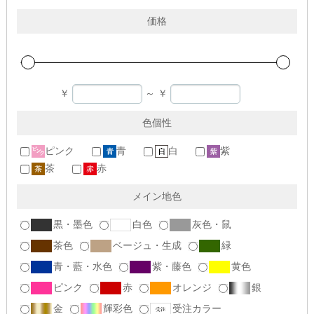
価格
￥
～
￥
色個性
ピンク
青
白
紫
茶
赤
メイン地色
黒・墨色
白色
灰色・鼠
茶色
ベージュ・生成
緑
青・藍・水色
紫・藤色
黄色
ピンク
赤
オレンジ
銀
金
輝彩色
受注カラー