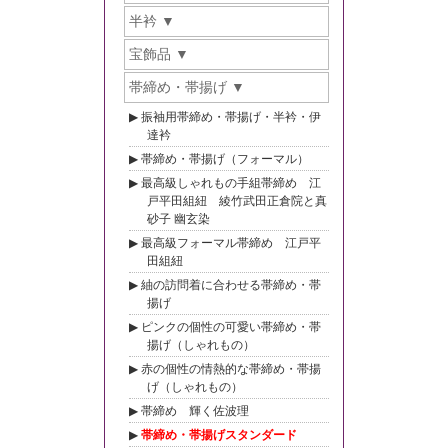
半衿
宝飾品
帯締め・帯揚げ
振袖用帯締め・帯揚げ・半衿・伊
達衿
帯締め・帯揚げ（フォーマル）
最高級しゃれもの手組帯締め 江
戸平田組紐 綾竹武田正倉院と真
砂子 幽玄染
最高級フォーマル帯締め 江戸平
田組紐
紬の訪問着に合わせる帯締め・帯
揚げ
ピンクの個性の可愛い帯締め・帯
揚げ（しゃれもの）
赤の個性の情熱的な帯締め・帯揚
げ（しゃれもの）
帯締め 輝く佐波理
帯締め・帯揚げスタンダード