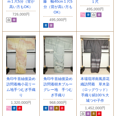
m１尺5分（背が
藤 幅40cm１尺5
１尺
高い方もOK）
分（背が高い方も
495,000円
OK）
726,000円
495,000円
角印牛首紬後染め
角印牛首紬後染め
本場琉球南風原花
訪問着梅小花リー
訪問着樹木ブルー
織訪問着 草木染
ム地手つむぎ手織
グレー地 手つむ
（ロッグウッド）
り
ぎ手織り
手織り絹100％大
城つや子作
1,320,000円
968,000円
1,452,000円