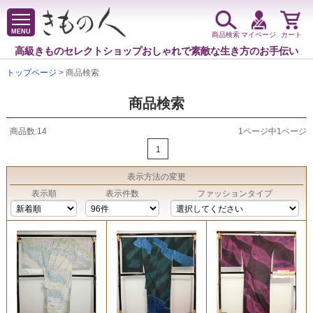
MENU
商品検索
マイページ
カート
高級きものセレクトショップ
おしゃれで素敵な生き方のお手伝い
トップページ
> 商品検索
商品検索
商品数:14
1ページ中1ページ
1
表示方法
の変更
表示順
表示件数
ファッションタイプ