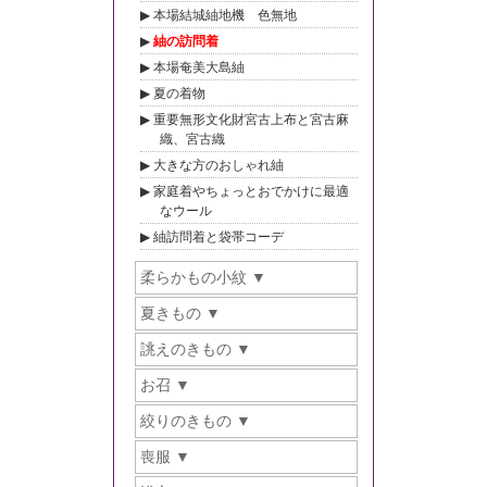
本場結城紬地機 色無地
紬の訪問着
本場奄美大島紬
夏の着物
重要無形文化財宮古上布と宮古麻
織、宮古織
大きな方のおしゃれ紬
家庭着やちょっとおでかけに最適
なウール
紬訪問着と袋帯コーデ
柔らかもの小紋
夏きもの
誂えのきもの
お召
絞りのきもの
喪服