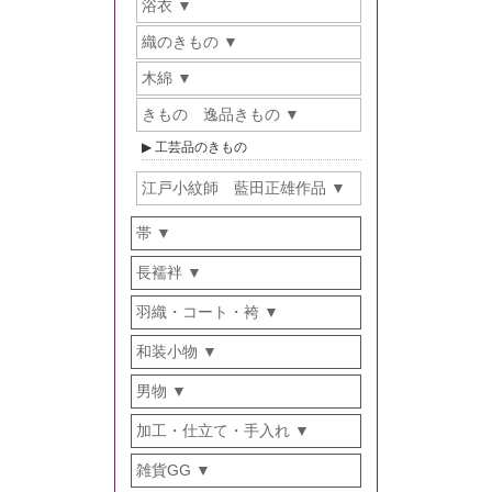
浴衣
織のきもの
木綿
きもの 逸品きもの
工芸品のきもの
江戸小紋師 藍田正雄作品
帯
長襦袢
羽織・コート・袴
和装小物
男物
加工・仕立て・手入れ
雑貨GG