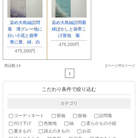
染め大島紬訪問
染め大島紬訪問着
着 薄グレー地に
緑ぼかしと袋帯こ
白い小花と袋帯
げ茶地 菊
青に黄、緑、白
475,200円
475,200円
商品数:14
1ページ中1ページ
1
こだわり条件で絞り込む
カテゴリ
コーディネート
留袖
振袖
訪問着
付け下げ
色無地
紬
柔らかもの小紋
夏きもの
誂えのきもの
お召