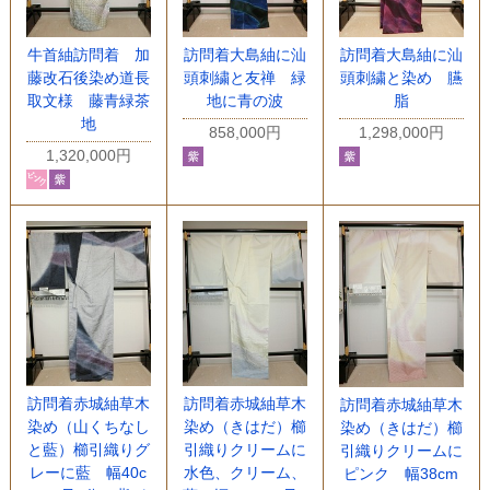
牛首紬訪問着 加
訪問着大島紬に汕
訪問着大島紬に汕
藤改石後染め道長
頭刺繍と友禅 緑
頭刺繍と染め 臙
取文様 藤青緑茶
地に青の波
脂
地
858,000円
1,298,000円
1,320,000円
訪問着赤城紬草木
訪問着赤城紬草木
訪問着赤城紬草木
染め（山くちなし
染め（きはだ）櫛
染め（きはだ）櫛
と藍）櫛引織りグ
引織りクリームに
引織りクリームに
レーに藍 幅40c
水色、クリーム、
ピンク 幅38cm