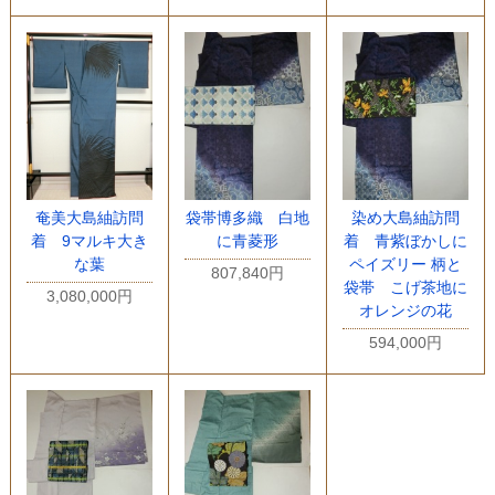
奄美大島紬訪問
袋帯博多織 白地
染め大島紬訪問
着 9マルキ大き
に青菱形
着 青紫ぼかしに
な葉
ペイズリー 柄と
807,840円
袋帯 こげ茶地に
3,080,000円
オレンジの花
594,000円