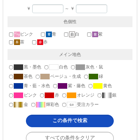
￥
～
￥
色個性
ピンク
青
白
紫
茶
赤
メイン地色
黒・墨色
白色
灰色・鼠
茶色
ベージュ・生成
緑
青・藍・水色
紫・藤色
黄色
ピンク
赤
オレンジ
銀
金
輝彩色
受注カラー