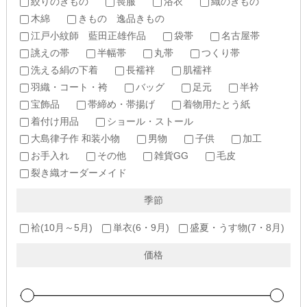
絞りのきもの
喪服
浴衣
織のきもの
木綿
きもの 逸品きもの
江戸小紋師 藍田正雄作品
袋帯
名古屋帯
誂えの帯
半幅帯
丸帯
つくり帯
洗える絹の下着
長襦袢
肌襦袢
羽織・コート・袴
バッグ
足元
半衿
宝飾品
帯締め・帯揚げ
着物用たとう紙
着付け用品
ショール・ストール
大島律子作 和装小物
男物
子供
加工
お手入れ
その他
雑貨GG
毛皮
裂き織オーダーメイド
季節
袷(10月～5月)
単衣(6・9月)
盛夏・うす物(7・8月)
価格