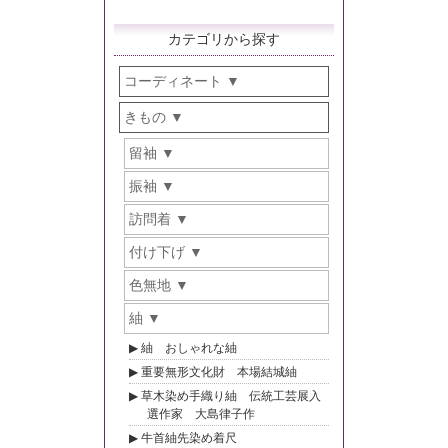
カテゴリから探す
コーディネート
きもの
留袖
振袖
訪問着
付け下げ
色無地
紬
紬 おしゃれな紬
重要無形文化財 本場結城紬
草木染め手織り紬 伝統工芸展入
選作家 大島律子作
牛首紬先染め着尺