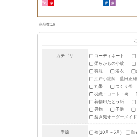
商品数:16
カテゴリ
コーディネート
柔らかもの小紋
喪服
浴衣
江戸小紋師 藍田正雄
丸帯
つくり帯
羽織・コート・袴
着物用たとう紙
男物
子供
裂き織オーダーメイド
季節
袷(10月～5月)
単