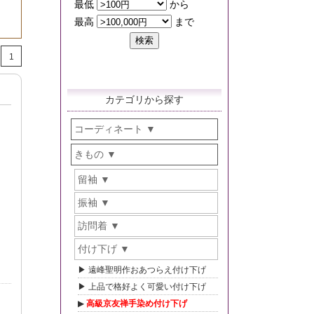
1
カテゴリから探す
コーディネート
きもの
留袖
振袖
訪問着
付け下げ
遠峰聖明作おあつらえ付け下げ
上品で格好よく可愛い付け下げ
高級京友禅手染め付け下げ