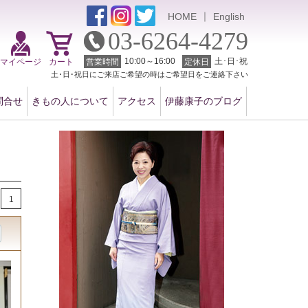
｜
HOME
English
03-6264-4279
10:00～16:00
土･日･祝
マイページ
カート
営業時間
定休日
土･日･祝日にご来店ご希望の時はご希望日をご連絡下さい
問合せ
きもの人について
アクセス
伊藤康子のブログ
1