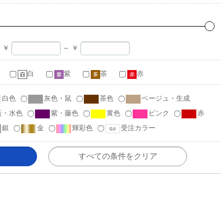
￥
～
￥
白
紫
茶
赤
白色
灰色・鼠
茶色
ベージュ・生成
藍・水色
紫・藤色
黄色
ピンク
赤
銀
金
輝彩色
受注カラー