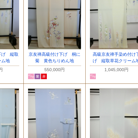
高級京友禅手染め付け
下げ 縦取
京友禅高級付け下げ 桐に
げ 縦取草花クリーム
ーム地
菊 黄色ちりめん地
1,045,000円
0円
550,000円