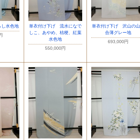
らし水色地
単衣付け下げ 流水になで
単衣付け下げ 沢山の山
しこ、あやめ、桔梗、紅葉
合薄グレー地
0円
水色地
693,000円
550,000円