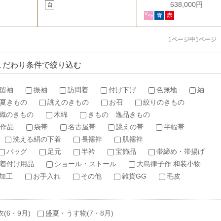
638,000円
1ページ中1ページ
こだわり条件で絞り込む
留袖
振袖
訪問着
付け下げ
色無地
紬
夏きもの
誂えのきもの
お召
絞りのきもの
織のきもの
木綿
きもの 逸品きもの
作品
袋帯
名古屋帯
誂えの帯
半幅帯
洗える絹の下着
長襦袢
肌襦袢
バッグ
足元
半衿
宝飾品
帯締め・帯揚げ
着付け用品
ショール・ストール
大島律子作 和装小物
加工
お手入れ
その他
雑貨GG
毛皮
衣(6・9月)
盛夏・うす物(7・8月)