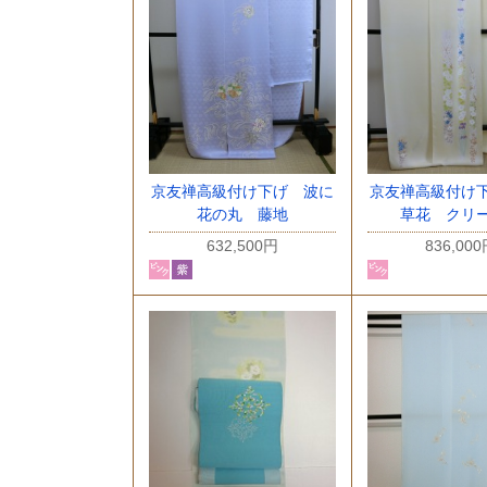
京友禅高級付け下げ 波に
京友禅高級付け
花の丸 藤地
草花 クリ
632,500円
836,00