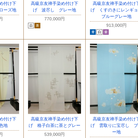
め付け下
高級京友禅手染め付け下
高級京友禅手染め付け
ローズ地
げ 波尽し グレー地
げ くすのきにレンギョ
ブルーグレー地
0円
770,000円
913,000円
め付け下
高級京友禅手染め付け下
高級京友禅手染め付け
色地
げ 格子白茶に茶とグレー
げ 雲取りに宝尽し ブ
ー地
0円
539,000円