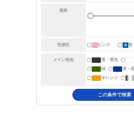
価格
色個性
ピンク
青
メイン地色
黒・墨色
緑
青・
オレンジ