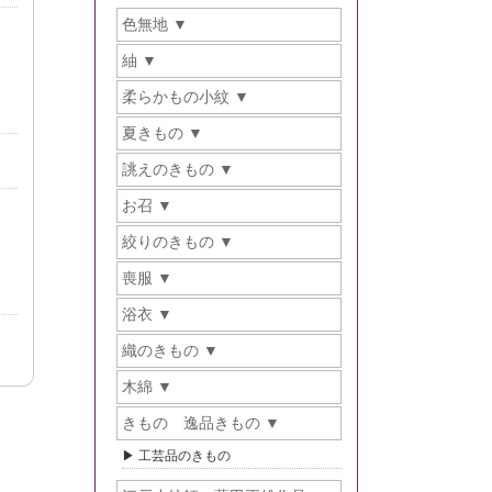
色無地
紬
柔らかもの小紋
夏きもの
誂えのきもの
お召
絞りのきもの
喪服
浴衣
織のきもの
木綿
きもの 逸品きもの
工芸品のきもの