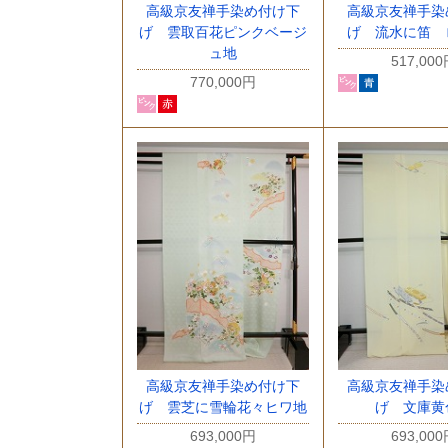
高級京友禅手染め付け下
高級京友禅手染
げ 雲取百花ピンクベージ
げ 流水に笛 
ュ地
517,00
770,000円
高級京友禅手染め付け下
高級京友禅手染
げ 雲芝に雪輪花々ヒワ地
げ 文庫黄
693,000円
693,00