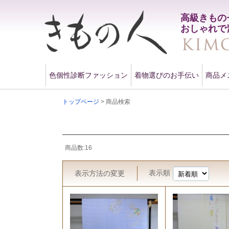
高級きもの
おしゃれで
色個性診断ファッション
着物選びのお手伝い
商品メ
トップページ
> 商品検索
商品数:16
表示順
表示方法
の変更