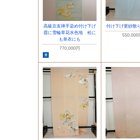
高級京友禅手染め付け下げ
付け下げ更紗散
霞に雪輪草花水色地 袷に
550,00
も単衣にも
770,000円