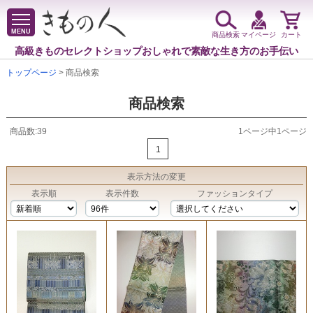
MENU
商品検索
マイページ
カート
高級きものセレクトショップ
おしゃれで素敵な生き方のお手伝い
トップページ
> 商品検索
商品検索
商品数:39
1ページ中1ページ
1
表示方法
の変更
表示順
表示件数
ファッションタイプ