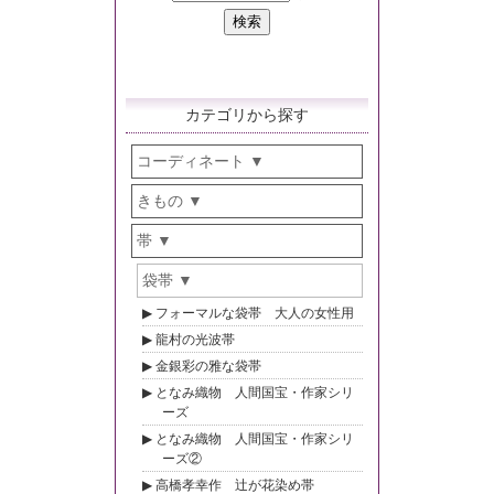
カテゴリから探す
コーディネート
きもの
帯
袋帯
フォーマルな袋帯 大人の女性用
龍村の光波帯
金銀彩の雅な袋帯
となみ織物 人間国宝・作家シリ
ーズ
となみ織物 人間国宝・作家シリ
ーズ②
高橋孝幸作 辻が花染め帯