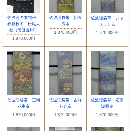
佐波理の本袋帯
佐波理袋帯 切金
佐波理袋帯 ジャ
春夏秋冬 松尾大
流水
スミン友
社（裏は夏用）
1,870,000円
1,870,000円
1,870,000円
佐波理袋帯 王朝
佐波理袋帯 吉祥
佐波理袋帯 応挙
花車友
花丸友
波頭定
1,870,000円
1,870,000円
1,870,000円