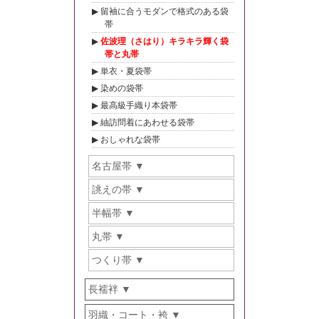
留袖に合うモダンで格式のある袋
帯
佐波理（さはり）キラキラ輝く袋
帯と丸帯
単衣・夏袋帯
染めの袋帯
最高級手織り本袋帯
紬訪問着にあわせる袋帯
おしゃれな袋帯
名古屋帯
誂えの帯
半幅帯
丸帯
つくり帯
長襦袢
羽織・コート・袴