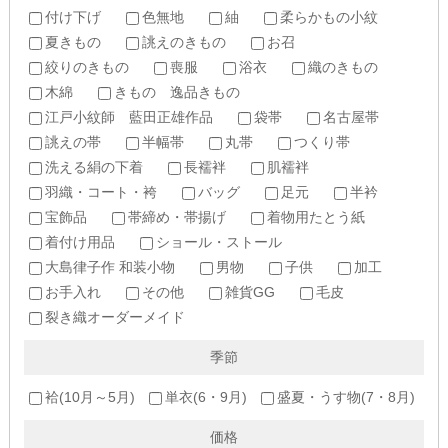
付け下げ
色無地
紬
柔らかもの小紋
夏きもの
誂えのきもの
お召
絞りのきもの
喪服
浴衣
織のきもの
木綿
きもの 逸品きもの
江戸小紋師 藍田正雄作品
袋帯
名古屋帯
誂えの帯
半幅帯
丸帯
つくり帯
洗える絹の下着
長襦袢
肌襦袢
羽織・コート・袴
バッグ
足元
半衿
宝飾品
帯締め・帯揚げ
着物用たとう紙
着付け用品
ショール・ストール
大島律子作 和装小物
男物
子供
加工
お手入れ
その他
雑貨GG
毛皮
裂き織オーダーメイド
季節
袷(10月～5月)
単衣(6・9月)
盛夏・うす物(7・8月)
価格