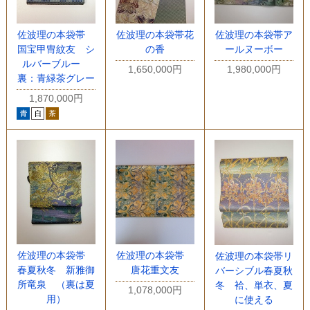
佐波理の本袋帯
佐波理の本袋帯花
佐波理の本袋帯ア
国宝甲冑紋友 シ
の香
ールヌーボー
ルバーブルー
1,650,000円
1,980,000円
裏：青緑茶グレー
1,870,000円
佐波理の本袋帯
佐波理の本袋帯
佐波理の本袋帯リ
春夏秋冬 新雅御
唐花重文友
バーシブル春夏秋
所竜泉 （裏は夏
冬 袷、単衣、夏
1,078,000円
用）
に使える