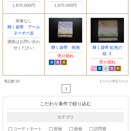
1,870,000円
1,870,000円
画像なし
輝く袋帯 アール
ヌーボー反
価格はお問い合わ
輝く袋帯 樹海
輝く袋帯 虹色の
せください
紋 ３
売り切れ
売り切れ
商品数:39
1ページ中1ページ
1
こだわり条件で絞り込む
カテゴリ
コーディネート
留袖
振袖
訪問着