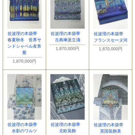
佐波理の本袋帯
佐波理の本袋帯
佐波理の本袋帯
春夏秋冬 世界サ
古典琳派立涌
フランスセーヌ河
ンドシャベル友青
1,870,000円
1,870,000円
紫
1,870,000円
佐波理の本袋帯
佐波理の本袋帯
佐波理の本袋帯
水影のワルツ
北欧装飾
英国装飾美