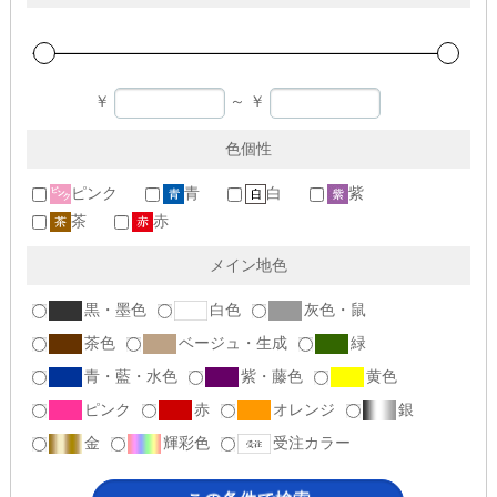
￥
～
￥
色個性
ピンク
青
白
紫
茶
赤
メイン地色
黒・墨色
白色
灰色・鼠
茶色
ベージュ・生成
緑
青・藍・水色
紫・藤色
黄色
ピンク
赤
オレンジ
銀
金
輝彩色
受注カラー