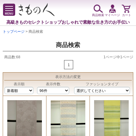
MENU
商品検索
マイページ
カート
高級きものセレクトショップ
おしゃれで素敵な生き方のお手伝い
トップページ
> 商品検索
商品検索
商品数:68
1ページ中1ページ
1
表示方法
の変更
表示順
表示件数
ファッションタイプ