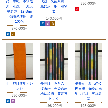
品 手織 本場塩
代絣 久留米絣
330,000円
沢 別誂 織元
黒に扇 坂田織物
星野製 12.55m
製
強撚糸使用 絹
143,000円
100％
770,000円
小千谷紬無地オレ
長井紬 みちのく
長井紬 みちのく
ンジ
復古絣 先染め黒
復古絣 先染め黒
地に縦線 黄青紫
地に縦線 黄緑青
330,000円
ピンク
紫
198,000円
198,000円