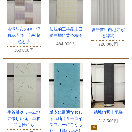
吉澤与市の紬 浮
伝統的工芸品上田
夏牛首紬白地に紫
織花吉野 市松藤
紬白地に黄色格子
と緑縞
色と茶
484,000円
726,000円
363,000円
牛首紬クリーム地
単衣に最適なおし
結城紬紫十字絣
に優しい花 単衣
ゃれ紬【ターコイ
313,500円
にも袷にも
ズブルーにこうも
り】【粋紗単衣】