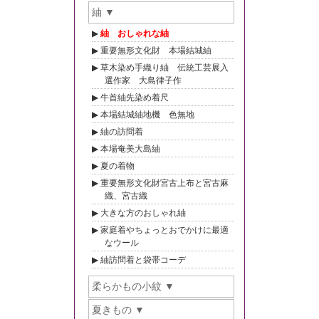
紬
紬 おしゃれな紬
重要無形文化財 本場結城紬
草木染め手織り紬 伝統工芸展入
選作家 大島律子作
牛首紬先染め着尺
本場結城紬地機 色無地
紬の訪問着
本場奄美大島紬
夏の着物
重要無形文化財宮古上布と宮古麻
織、宮古織
大きな方のおしゃれ紬
家庭着やちょっとおでかけに最適
なウール
紬訪問着と袋帯コーデ
柔らかもの小紋
夏きもの