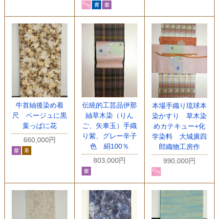
牛首紬後染め着
伝統的工芸品伊那
本場手織り琉球本
尺 ベージュに黒
紬草木染（りん
染かすり 草木染
葉っぱに花
ご、矢車玉）手織
めカテキュー+化
り紫、グレー辛子
学染料 大城廣四
660,000円
色 絹100％
郎織物工房作
803,000円
990,000円