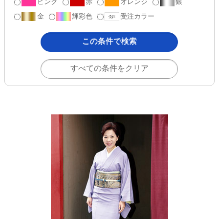
ピンク
赤
オレンジ
銀
金
輝彩色
受注カラー