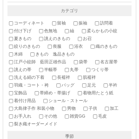
カテゴリ
コーディネート
留袖
振袖
訪問着
付け下げ
色無地
紬
柔らかもの小紋
夏きもの
誂えのきもの
お召
絞りのきもの
喪服
浴衣
織のきもの
木綿
きもの 逸品きもの
江戸小紋師 藍田正雄作品
袋帯
名古屋帯
誂えの帯
半幅帯
丸帯
つくり帯
洗える絹の下着
長襦袢
肌襦袢
羽織・コート・袴
バッグ
足元
半衿
宝飾品
帯締め・帯揚げ
着物用たとう紙
着付け用品
ショール・ストール
大島律子作 和装小物
男物
子供
加工
お手入れ
その他
雑貨GG
毛皮
裂き織オーダーメイド
季節