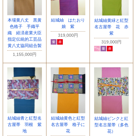
本場黄八丈 黒黄
結城紬 はたおり
結城紬黄緑と紅型
色格子 手織平
娘 紫
名古屋帯 花 赤
織 経済産業大臣
紫
319,000円
指定伝統的工芸品
319,000円
黄八丈協同組合製
1,155,000円
結城紬青と紅型名
結城紬黄色と紅型
結城紬ピンクと紅
古屋帯 羽根 紫
名古屋帯 格子に
型名古屋帯（多色
地
花
花）