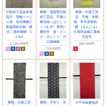
伝統的工芸品本場
着物：滋賀県伝統
着物：伝統工芸
塩沢 雪輪ベージ
的工芸品 手織り
品 手織 伊那
ュ地 塩沢織物工
秦荘紬（はたしょ
紬 草木染黄色
業協同組合製 織
うつむぎ）薄茶に
槐 （えんじゅ）
元：酒井織物 1
幾何学 茶・ピン
久保田染織工業株
2.5m
ク・オレンジ 川
式会社
口織物製
1,155,000円
858,000円
715,000円
着物：伝統工芸
着物：手作り 古
小千谷紬無地赤