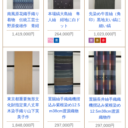
南風原花織手織り
本場縞大島紬 隼
先染め牛首紬（角
着物 伝統工芸士
人紬 紺地に白ド
印）黒地太い縞に
野原俊雄作 青紺
ット
細い縞
1,419,000円
264,000円
1,023,000円
東京都重要無形文
置賜紬手織織機摺
置賜長井紬手織織
化財指定黄八丈草
込み紫根染め12.5
機摺込み紫根染め
木染手織り山下芙
m38cm渡源織物
12.5m38cm渡源
美子作
作
織物作
1,848,000円
297,000円
297,000円