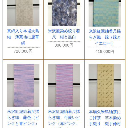
真綿入り本場大島
米沢籠染め絞り着
米沢紅泥紬着尺揺
紬 薄茶地に唐草
尺 紺と黒白
らぎ織 緑（緑と
絣
イエロー）
396,000円
726,000円
418,000円
米沢紅泥紬着尺揺
米沢紅泥紬着尺揺
本場久米島紬茶に
らぎ織 藤色（ピ
らぎ織 可愛いピ
こげ茶 草木染め
ンクと青ピンク）
ンク（赤ピンク、
手織り 織手仲村