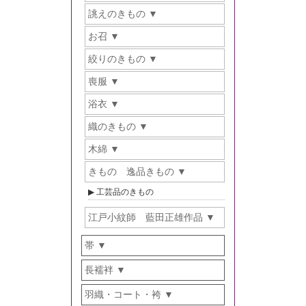
誂えのきもの
お召
絞りのきもの
喪服
浴衣
織のきもの
木綿
きもの 逸品きもの
工芸品のきもの
江戸小紋師 藍田正雄作品
帯
長襦袢
羽織・コート・袴