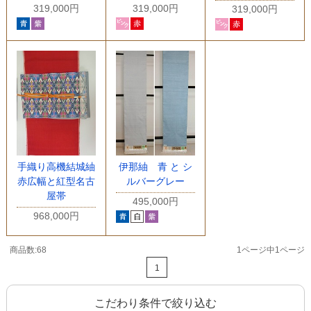
319,000円
319,000円
319,000円
手織り高機結城紬
伊那紬 青 と シ
赤広幅と紅型名古
ルバーグレー
屋帯
495,000円
968,000円
商品数:68
1ページ中1ページ
1
こだわり条件で絞り込む