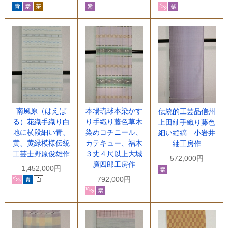
南風原（はえば
本場琉球本染かす
伝統的工芸品信州
る）花織手織り白
り手織り藤色草木
上田紬手織り藤色
地に横段細い青、
染めコチニール、
細い縦縞 小岩井
黄、黄緑模様伝統
カテキュー、福木
紬工房作
工芸士野原俊雄作
３丈４尺以上大城
572,000円
廣四郎工房作
1,452,000円
792,000円