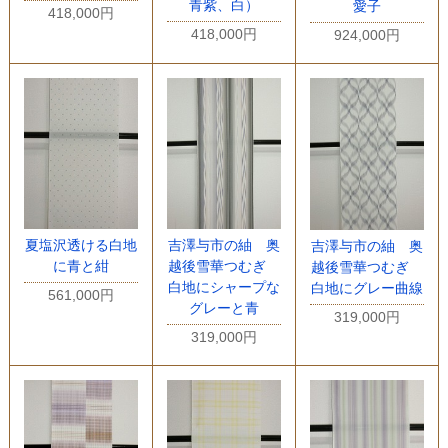
青紫、白）
愛子
418,000円
418,000円
924,000円
夏塩沢透ける白地
吉澤与市の紬 奥
吉澤与市の紬 奥
に青と紺
越後雪華つむぎ
越後雪華つむぎ
白地にシャープな
白地にグレー曲線
561,000円
グレーと青
319,000円
319,000円