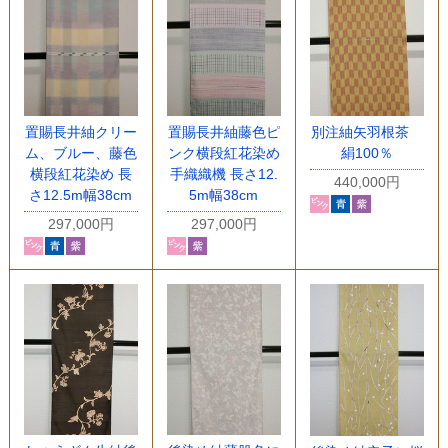
置賜長井紬クリー
置賜長井紬藤色ピ
別注紬矢羽根茶
ム、ブルー、藤色
ンク横段紅花染め
絹100％
横段紅花染め 長
手織織機 長さ12.
440,000円
さ12.5m幅38cm
5m幅38cm
297,000円
297,000円