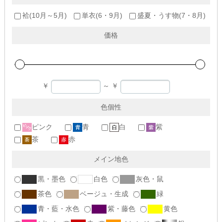
袷(10月～5月)
単衣(6・9月)
盛夏・うす物(7・8月)
価格
￥
～
￥
色個性
ピンク
青
白
紫
茶
赤
メイン地色
黒・墨色
白色
灰色・鼠
茶色
ベージュ・生成
緑
青・藍・水色
紫・藤色
黄色