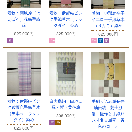
着物：南風原（は
着物：伊那紬ピン
着物：伊那紬辛子
えばる）花織手織
ク手織草木（ラッ
イエロー手織草木
緑
クダイ）染め
（りんご）染め
825,000円
825,000円
825,000円
着物：伊那紬ピン
白大島紬 白地に
手刷り込み絣長井
ク紫藤色手織草木
緑・紫・黄色絣
紬伝統工芸士渡
（矢車玉、ラック
邉 徹作と手織り
308,000円
ダイ）染め
八寸名古屋帯 黄
色のコーデ
825,000円