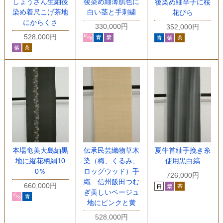
しょうざん生紬後
後染め紬薄肌色に
後染め紬辛子に桜
染め着尺こげ茶地
白い茎と手刺繍
花びら
にからくさ
330,000円
352,000円
528,000円
本場奄美大島紬黒
伝承民芸織物草木
夏牛首紬手挽き糸
地に縦花柄絹10
染（梅、くるみ、
使用黒白縞
0％
ロッグウッド）手
726,000円
織 信州飯田つむ
660,000円
ぎ美しいベージュ
地にピンクと黄
528,000円