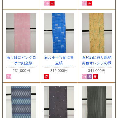
着尺紬にピンクロ
着尺小千谷紬に青
着尺紬に絞り脆弱
ーケツ細立縞
立縞
黄色オレンジの緑
231,000円
319,000円
341,000円