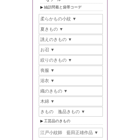
紬訪問着と袋帯コーデ
柔らかもの小紋
夏きもの
誂えのきもの
お召
絞りのきもの
喪服
浴衣
織のきもの
木綿
きもの 逸品きもの
工芸品のきもの
江戸小紋師 藍田正雄作品