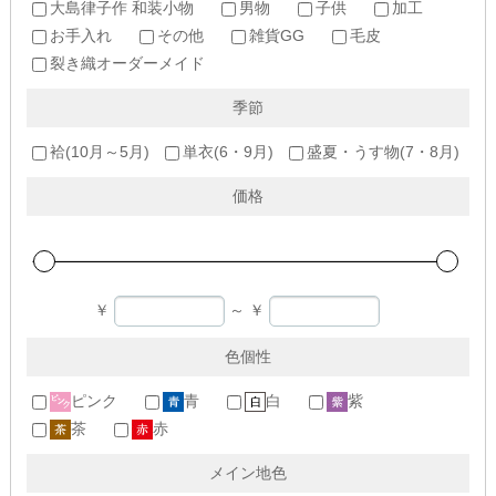
大島律子作 和装小物
男物
子供
加工
お手入れ
その他
雑貨GG
毛皮
裂き織オーダーメイド
季節
袷(10月～5月)
単衣(6・9月)
盛夏・うす物(7・8月)
価格
￥
～
￥
色個性
ピンク
青
白
紫
茶
赤
メイン地色