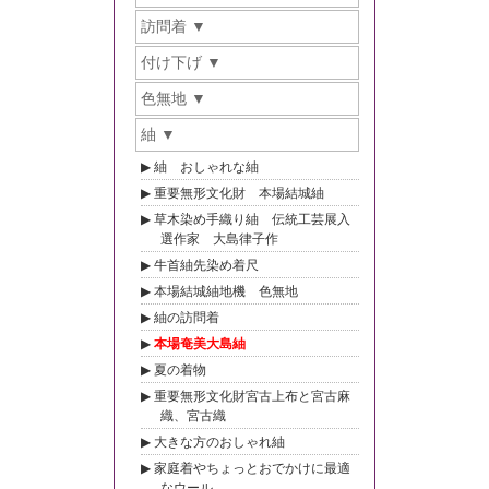
訪問着
付け下げ
色無地
紬
紬 おしゃれな紬
重要無形文化財 本場結城紬
草木染め手織り紬 伝統工芸展入
選作家 大島律子作
牛首紬先染め着尺
本場結城紬地機 色無地
紬の訪問着
本場奄美大島紬
夏の着物
重要無形文化財宮古上布と宮古麻
織、宮古織
大きな方のおしゃれ紬
家庭着やちょっとおでかけに最適
なウール