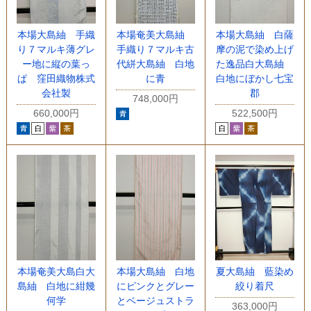
本場大島紬 手織
本場奄美大島紬
本場大島紬 白薩
り７マルキ薄グレ
手織り７マルキ古
摩の泥で染め上げ
ー地に縦の葉っ
代絣大島紬 白地
た逸品白大島紬
ぱ 窪田織物株式
に青
白地にぼかし七宝
会社製
郡
748,000円
660,000円
522,500円
本場奄美大島白大
本場大島紬 白地
夏大島紬 藍染め
島紬 白地に紺幾
にピンクとグレー
絞り着尺
何学
とベージュストラ
363,000円