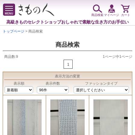
MENU
商品検索
マイページ
カート
高級きものセレクトショップ
おしゃれで素敵な生き方のお手伝い
トップページ
> 商品検索
商品検索
商品数:9
1ページ中1ページ
1
表示方法
の変更
表示順
表示件数
ファッションタイプ