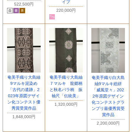
イプ
522,500円
220,000円
奄美手織り大島紬
奄美手織り大島紬
奄美手織り白大島
9マルキ泥染め
７マルキ 龍郷柄
紬9マルキ総絣
「古代の遺跡」2
と秋名バラ柄 振
「威風堂々」202
023年原図デザイ
袖尺「伝統美」
2年原図デザイン
ン化コンテスト優
化コンテストグラ
1,320,000円
秀賞受賞作品
ンプリ最優秀賞受
賞作品
1,848,000円
2,200,000円