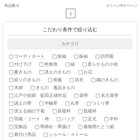
商品数:9
1ページ中1ページ
1
こだわり条件で絞り込む
カテゴリ
コーディネート
留袖
振袖
訪問着
付け下げ
色無地
紬
柔らかもの小紋
夏きもの
誂えのきもの
お召
絞りのきもの
喪服
浴衣
織のきもの
木綿
きもの 逸品きもの
江戸小紋師 藍田正雄作品
袋帯
名古屋帯
誂えの帯
半幅帯
丸帯
つくり帯
洗える絹の下着
長襦袢
肌襦袢
羽織・コート・袴
バッグ
足元
半衿
宝飾品
帯締め・帯揚げ
着物用たとう紙
着付け用品
ショール・ストール