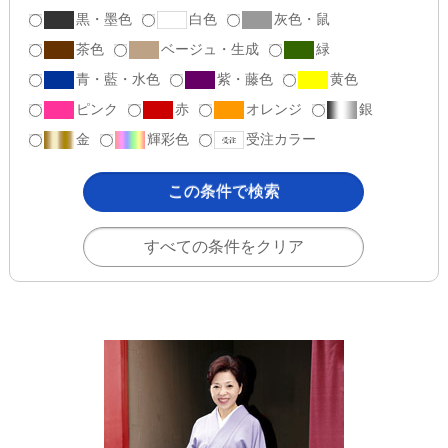
黒・墨色
白色
灰色・鼠
茶色
ベージュ・生成
緑
青・藍・水色
紫・藤色
黄色
ピンク
赤
オレンジ
銀
金
輝彩色
受注カラー